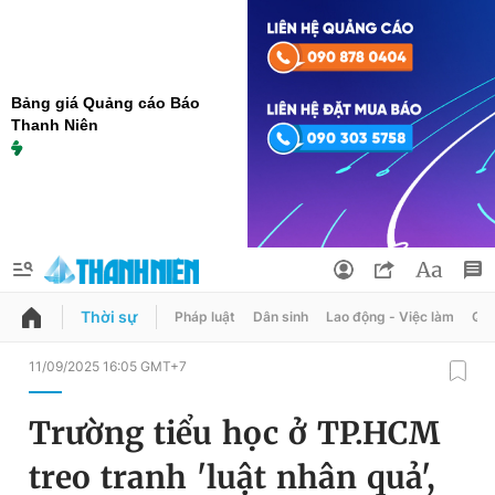
Bảng giá Quảng cáo Báo
Thanh Niên
Thời sự
Pháp luật
Dân sinh
Lao động - Việc làm
Quy
QUẢNG CÁO
ĐẶT BÁO
11/09/2025 16:05 GMT+7
Thông tin tài khoản
Trường tiểu học ở TP.HCM
Đổi mật khẩu
Chuyên mục
treo tranh 'luật nhân quả',
Tin đã lưu