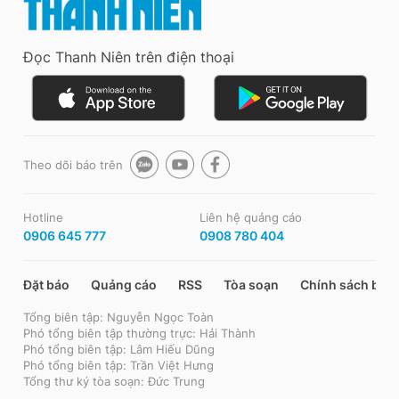
Đọc Thanh Niên trên điện thoại
Theo dõi báo trên
Hotline
Liên hệ quảng cáo
0906 645 777
0908 780 404
Đặt báo
Quảng cáo
RSS
Tòa soạn
Chính sách bảo
Tổng biên tập: Nguyễn Ngọc Toàn
Phó tổng biên tập thường trực: Hải Thành
Phó tổng biên tập: Lâm Hiếu Dũng
Phó tổng biên tập: Trần Việt Hưng
Tổng thư ký tòa soạn: Đức Trung