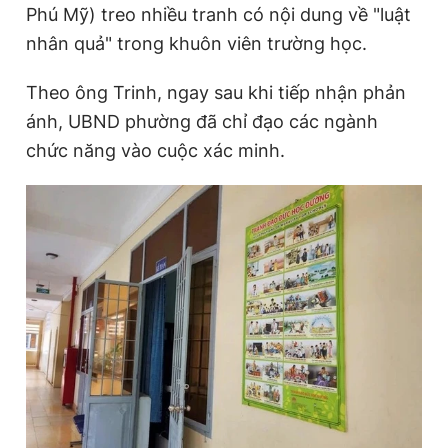
Phú Mỹ) treo nhiều tranh có nội dung về "luật
nhân quả" trong khuôn viên trường học.
Đọc Thanh Niên trên điện thoại
Theo ông Trinh, ngay sau khi tiếp nhận phản
ánh, UBND phường đã chỉ đạo các ngành
chức năng vào cuộc xác minh.
Theo dõi báo trên
Hotline
Liên hệ quảng cáo
0906 645 777
0908 780 404
Đặt báo
Quảng cáo
RSS
Tòa soạn
Chính sách bảo
Tổng biên tập: Nguyễn Ngọc Toàn
Phó tổng biên tập thường trực: Hải Thành
Phó tổng biên tập: Lâm Hiếu Dũng
Phó tổng biên tập: Trần Việt Hưng
Tổng thư ký tòa soạn: Đức Trung