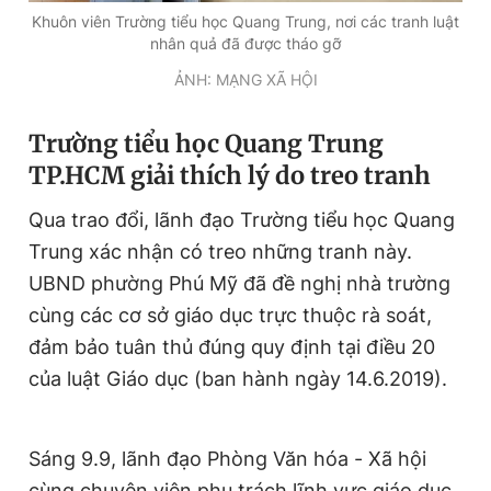
Khuôn viên Trường tiểu học Quang Trung, nơi các tranh luật
Giấy phép xuất bản số 110/GP - BTTTT cấp ngày 24.3.2020
© 2003-2026 Bản quyền thuộc về Báo Thanh Niên. Cấm sao
nhân quả đã được tháo gỡ
chép dưới mọi hình thức nếu không có sự chấp thuận bằng văn
ẢNH: MẠNG XÃ HỘI
bản. Phát triển bởi ePi Technologies, JSC.
Trường tiểu học Quang Trung
TP.HCM giải thích lý do treo tranh
Qua trao đổi, lãnh đạo Trường tiểu học Quang
Trung xác nhận có treo những tranh này.
UBND phường Phú Mỹ đã đề nghị nhà trường
cùng các cơ sở giáo dục trực thuộc rà soát,
đảm bảo tuân thủ đúng quy định tại điều 20
của luật Giáo dục (ban hành ngày 14.6.2019).
Sáng 9.9, lãnh đạo Phòng Văn hóa - Xã hội
cùng chuyên viên phụ trách lĩnh vực giáo dục