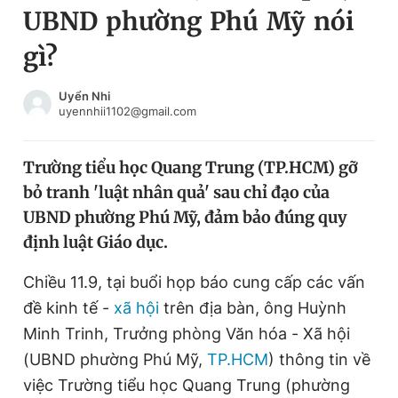
UBND phường Phú Mỹ nói
Chuyên mục khác
Tin đã xem
gì?
Chào ngày mới
Tin 24h
Đăng xuất
Uyển Nhi
uyennhii1102@gmail.com
Tin thị trường
Tin 360
Trường tiểu học Quang Trung (TP.HCM) gỡ
Video
Magazine
bỏ tranh 'luật nhân quả' sau chỉ đạo của
UBND phường Phú Mỹ, đảm bảo đúng quy
Sản phẩm khác
định luật Giáo dục.
Tiện ích
Bạn cần biết
Chiều 11.9, tại buổi họp báo cung cấp các vấn
đề kinh tế -
xã hội
trên địa bàn, ông Huỳnh
Thông tin tòa soạn
Liên hệ quảng cáo
Minh Trinh, Trưởng phòng Văn hóa - Xã hội
(UBND phường Phú Mỹ,
TP.HCM
) thông tin về
việc Trường tiểu học Quang Trung (phường