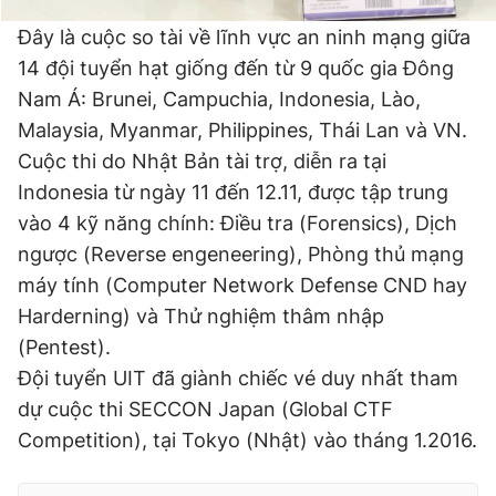
Giấy phép xuất bản số 110/GP - BTTTT cấp ngày 24.3.2020
Đây là cuộc so tài về lĩnh vực an ninh mạng giữa
© 2003-2026 Bản quyền thuộc về Báo Thanh Niên. Cấm sao
chép dưới mọi hình thức nếu không có sự chấp thuận bằng văn
14 đội tuyển hạt giống đến từ 9 quốc gia Đông
bản. Phát triển bởi ePi Technologies, JSC.
Nam Á: Brunei, Campuchia, Indonesia, Lào,
Malaysia, Myanmar, Philippines, Thái Lan và VN.
Cuộc thi do Nhật Bản tài trợ, diễn ra tại
Indonesia từ ngày 11 đến 12.11, được tập trung
vào 4 kỹ năng chính: Điều tra (Forensics), Dịch
ngược (Reverse engeneering), Phòng thủ mạng
máy tính (Computer Network Defense CND hay
Harderning) và Thử nghiệm thâm nhập
(Pentest).
Đội tuyển UIT đã giành chiếc vé duy nhất tham
dự cuộc thi SECCON Japan (Global CTF
Competition), tại Tokyo (Nhật) vào tháng 1.2016.