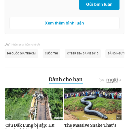
Gửi bình luận
Xem thêm bình luận
Khám phá thêm chủ đề
ĐH QUỐC GIA TP.HCM
CUỘC THI
CYBER SEA GAME 2015
ĐĂNG NGUYÊN