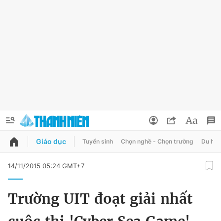
Giáo dục
Tuyển sinh
Chọn nghề - Chọn trường
Du học
QUẢNG CÁO
ĐẶT BÁO
14/11/2015 05:24 GMT+7
Thông tin tài khoản
Trường UIT đoạt giải nhất
Đổi mật khẩu
Chuyên mục
Tin đã lưu