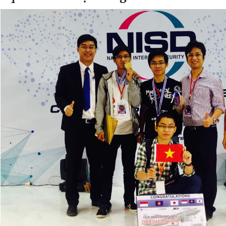
Đọc Thanh Niên trên điện thoại
Theo dõi báo trên
Hotline
Liên hệ quảng cáo
0906 645 777
0908 780 404
Đặt báo
Quảng cáo
RSS
Tòa soạn
Chính sách bảo
Tổng biên tập: Nguyễn Ngọc Toàn
Phó tổng biên tập thường trực: Hải Thành
Phó tổng biên tập: Lâm Hiếu Dũng
Phó tổng biên tập: Trần Việt Hưng
Tổng thư ký tòa soạn: Đức Trung