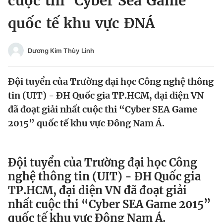
cuộc thi 'Cyber Sea Game'
Chuyên mục khác
quốc tế khu vực ĐNÁ
Tin đã xem
Chào ngày mới
Tin 24h
Đăng xuất
Dương Kim Thùy Linh
Tin thị trường
Tin 360
Đội tuyển của Trường đại học Công nghệ thông
Video
Magazine
tin (UIT) - ĐH Quốc gia TP.HCM, đại diện VN
đã đoạt giải nhất cuộc thi “Cyber SEA Game
2015” quốc tế khu vực Đông Nam Á.
Sản phẩm khác
Tiện ích
Bạn cần biết
Đội tuyển của Trường đại học Công
nghệ thông tin (UIT) - ĐH Quốc gia
Thông tin tòa soạn
Liên hệ quảng cáo
TP.HCM, đại diện VN đã đoạt giải
nhất cuộc thi “Cyber SEA Game 2015”
quốc tế khu vực Đông Nam Á.