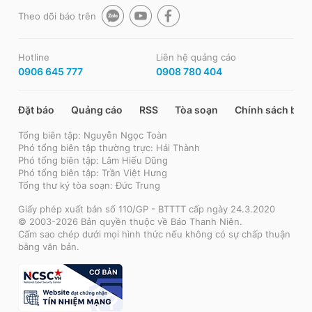
Theo dõi báo trên
Hotline
Liên hệ quảng cáo
0906 645 777
0908 780 404
Đặt báo
Quảng cáo
RSS
Tòa soạn
Chính sách bảo
Tổng biên tập: Nguyễn Ngọc Toàn
Phó tổng biên tập thường trực: Hải Thành
Phó tổng biên tập: Lâm Hiếu Dũng
Phó tổng biên tập: Trần Việt Hưng
Tổng thư ký tòa soạn: Đức Trung
Giấy phép xuất bản số 110/GP - BTTTT cấp ngày 24.3.2020
© 2003-2026 Bản quyền thuộc về Báo Thanh Niên.
Cấm sao chép dưới mọi hình thức nếu không có sự chấp thuận
bằng văn bản.