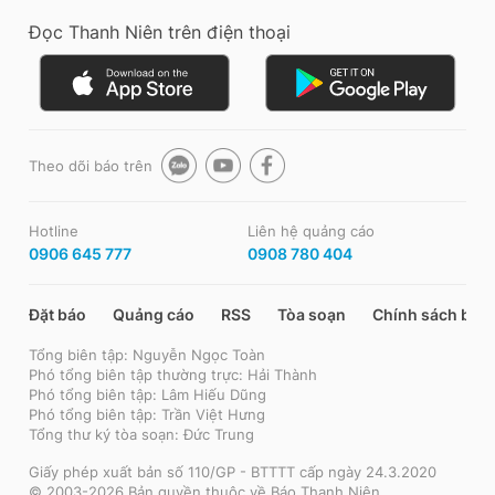
Đọc Thanh Niên trên điện thoại
Theo dõi báo trên
Hotline
Liên hệ quảng cáo
0906 645 777
0908 780 404
Đặt báo
Quảng cáo
RSS
Tòa soạn
Chính sách bảo
Tổng biên tập: Nguyễn Ngọc Toàn
Phó tổng biên tập thường trực: Hải Thành
Phó tổng biên tập: Lâm Hiếu Dũng
Phó tổng biên tập: Trần Việt Hưng
Tổng thư ký tòa soạn: Đức Trung
Giấy phép xuất bản số 110/GP - BTTTT cấp ngày 24.3.2020
© 2003-2026 Bản quyền thuộc về Báo Thanh Niên.