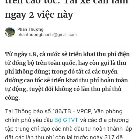
trên cao tốc: Tài xế cần làm
Chuyên mục khác
ngay 2 việc này
Tin đã xem
Chào ngày mới
Tin 24h
Phan Thương
Đăng xuất
phanthuongbaochi@gmail.com
Tin thị trường
Tin 360
Từ ngày 1.8, cả nước sẽ triển khai thu phí điện
Video
Magazine
tử đồng bộ trên toàn quốc, hay còn gọi là thu
phí không dừng; trong đó tất cả các tuyến
đường cao tốc sẽ triển khai thu phí hoàn toàn
Sản phẩm khác
tự động, tuyệt đối không có làn thu phí thủ
Tiện ích
Bạn cần biết
công.
Tại Thông báo số 186/TB - VPCP, Văn phòng
Thông tin tòa soạn
Liên hệ quảng cáo
chính phủ yêu cầu
Bộ GTVT
và các địa phương
tập trung chỉ đạo các nhà đầu tư hoàn thành lắp
đặt các làn thu phí còn lại trước ngày 31.7 để