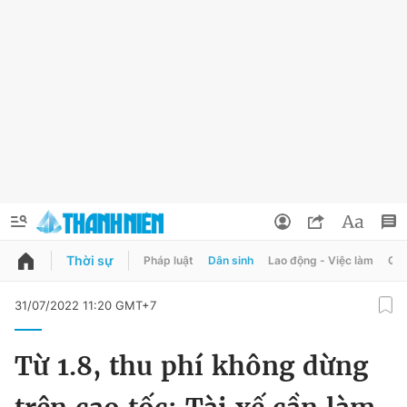
Thời sự
Pháp luật
Dân sinh
Lao động - Việc làm
Quy
QUẢNG CÁO
ĐẶT BÁO
31/07/2022 11:20 GMT+7
Thông tin tài khoản
Từ 1.8, thu phí không dừng
Đổi mật khẩu
Chuyên mục
Tin đã lưu