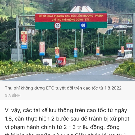
Giấy phép xuất bản số 110/GP - BTTTT cấp ngày 24.3.2020
© 2003-2026 Bản quyền thuộc về Báo Thanh Niên. Cấm sao
chép dưới mọi hình thức nếu không có sự chấp thuận bằng văn
bản. Phát triển bởi ePi Technologies, JSC.
Thu phí không dừng ETC tuyệt đối trên cao tốc từ 1.8.2022
GIA BÌNH
Vì vậy, các tài xế lưu thông trên cao tốc từ ngày
1.8, cần thực hiện 2 bước sau để tránh bị xử phạt
vi phạm hành chính từ 2 - 3 triệu đồng, đồng