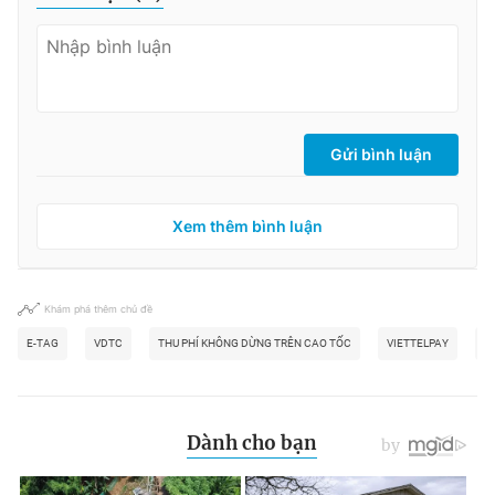
Gửi bình luận
Xem thêm bình luận
Khám phá thêm chủ đề
E-TAG
VDTC
THU PHÍ KHÔNG DỪNG TRÊN CAO TỐC
VIETTELPAY
T