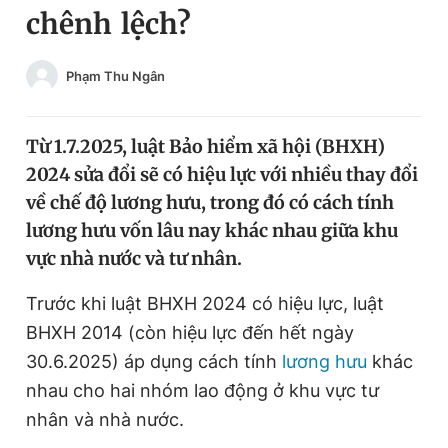
chênh lệch?
Chuyên mục khác
Tin đã xem
Chào ngày mới
Tin 24h
Phạm Thu Ngân
Đăng xuất
Tin thị trường
Tin 360
Từ 1.7.2025, luật Bảo hiểm xã hội (BHXH)
2024 sửa đổi sẽ có hiệu lực với nhiều thay đổi
Video
Magazine
về chế độ lương hưu, trong đó có cách tính
lương hưu vốn lâu nay khác nhau giữa khu
vực nhà nước và tư nhân.
Sản phẩm khác
Trước khi luật BHXH 2024 có hiệu lực, luật
Tiện ích
Bạn cần biết
BHXH 2014 (còn hiệu lực đến hết ngày
30.6.2025) áp dụng cách tính
lương hưu
khác
Thông tin tòa soạn
Liên hệ quảng cáo
nhau cho hai nhóm lao động ở khu vực tư
nhân và nhà nước.