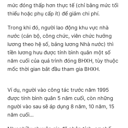
mức đóng thấp hơn thực tế (chỉ bằng mức tối
Giấy phép xuất bản số 110/GP - BTTTT cấp ngày 24.3.2020
© 2003-2026 Bản quyền thuộc về Báo Thanh Niên. Cấm sao
thiểu hoặc phụ cấp ít) để giảm chi phí.
chép dưới mọi hình thức nếu không có sự chấp thuận bằng văn
bản. Phát triển bởi ePi Technologies, JSC.
Trong khi đó, người lao động khu vực nhà
nước (cán bộ, công chức, viên chức hưởng
lương theo hệ số, bảng lương Nhà nước) thì
tiền lương hưu được tính bình quân một số
năm cuối của quá trình đóng BHXH, tùy thuộc
mốc thời gian bắt đầu tham gia BHXH.
Ví dụ, người vào công tác trước năm 1995
được tính bình quân 5 năm cuối, còn những
người vào sau sẽ áp dụng 8 năm, 10 năm, 15
năm cuối…