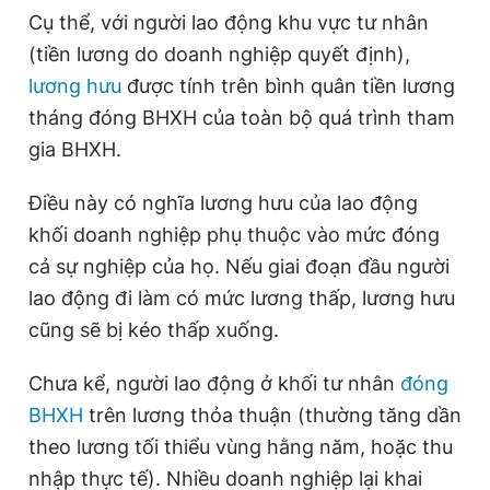
Cụ thể, với người lao động khu vực tư nhân
(tiền lương do doanh nghiệp quyết định),
Đọc Thanh Niên trên điện thoại
lương hưu
được tính trên bình quân tiền lương
tháng đóng BHXH của toàn bộ quá trình tham
gia BHXH.
Điều này có nghĩa lương hưu của lao động
Theo dõi báo trên
khối doanh nghiệp phụ thuộc vào mức đóng
cả sự nghiệp của họ. Nếu giai đoạn đầu người
Hotline
Liên hệ quảng cáo
0906 645 777
0908 780 404
lao động đi làm có mức lương thấp, lương hưu
cũng sẽ bị kéo thấp xuống.
Đặt báo
Quảng cáo
RSS
Tòa soạn
Chính sách bảo
Chưa kể, người lao động ở khối tư nhân
đóng
Tổng biên tập: Nguyễn Ngọc Toàn
BHXH
trên lương thỏa thuận (thường tăng dần
Phó tổng biên tập thường trực: Hải Thành
Phó tổng biên tập: Lâm Hiếu Dũng
theo lương tối thiểu vùng hằng năm, hoặc thu
Phó tổng biên tập: Trần Việt Hưng
Tổng thư ký tòa soạn: Đức Trung
nhập thực tế). Nhiều doanh nghiệp lại khai