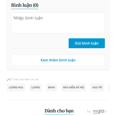
Bình luận (
0
)
Gửi bình luận
Xem thêm bình luận
Khám phá thêm chủ đề
LƯƠNG HƯU
LƯƠNG
BHXH
BẢO HIỂM XÃ HỘI
HƯU TRÍ
ĐÓN