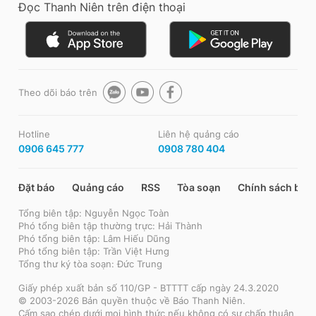
Đọc Thanh Niên trên điện thoại
Theo dõi báo trên
Hotline
Liên hệ quảng cáo
0906 645 777
0908 780 404
Đặt báo
Quảng cáo
RSS
Tòa soạn
Chính sách bảo
Tổng biên tập: Nguyễn Ngọc Toàn
Phó tổng biên tập thường trực: Hải Thành
Phó tổng biên tập: Lâm Hiếu Dũng
Phó tổng biên tập: Trần Việt Hưng
Tổng thư ký tòa soạn: Đức Trung
Giấy phép xuất bản số 110/GP - BTTTT cấp ngày 24.3.2020
© 2003-2026 Bản quyền thuộc về Báo Thanh Niên.
Cấm sao chép dưới mọi hình thức nếu không có sự chấp thuận