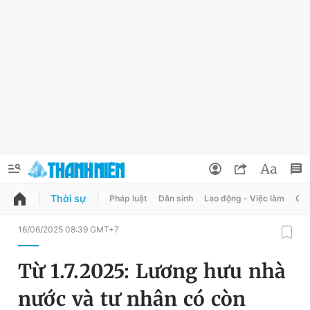
Thời sự
Pháp luật
Dân sinh
Lao động - Việc làm
Quy
QUẢNG CÁO
ĐẶT BÁO
16/06/2025 08:39 GMT+7
Thông tin tài khoản
Từ 1.7.2025: Lương hưu nhà
Đổi mật khẩu
Chuyên mục
nước và tư nhân có còn
Tin đã lưu