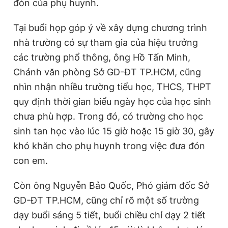
đón của phụ huynh.
Giấy phép xuất bản số 110/GP - BTTTT cấp ngày 24.3.2020
© 2003-2026 Bản quyền thuộc về Báo Thanh Niên. Cấm sao
Tại buổi họp góp ý về xây dựng chương trình
chép dưới mọi hình thức nếu không có sự chấp thuận bằng văn
bản. Phát triển bởi ePi Technologies, JSC.
nhà trường có sự tham gia của hiệu trưởng
các trường phổ thông, ông Hồ Tấn Minh,
Chánh văn phòng Sở GD-ĐT TP.HCM, cũng
nhìn nhận nhiều trường tiểu học, THCS, THPT
quy định thời gian biểu ngày học của học sinh
chưa phù hợp. Trong đó, có trường cho học
sinh tan học vào lúc 15 giờ hoặc 15 giờ 30, gây
khó khăn cho phụ huynh trong việc đưa đón
con em.
Còn ông Nguyễn Bảo Quốc, Phó giám đốc Sở
GD-ĐT TP.HCM, cũng chỉ rõ một số trường
dạy buổi sáng 5 tiết, buổi chiều chỉ dạy 2 tiết