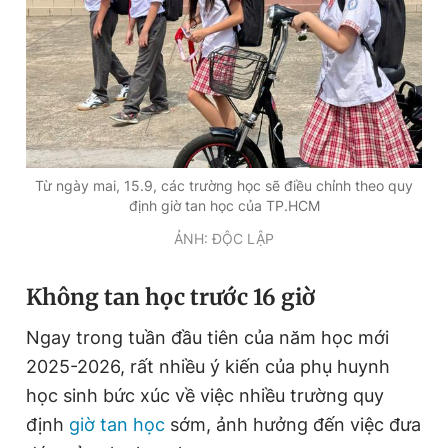
Đọc Thanh Niên trên điện thoại
Từ ngày mai, 15.9, các trường học sẽ điều chỉnh theo quy
Theo dõi báo trên
định giờ tan học của TP.HCM
ẢNH: ĐỘC LẬP
Hotline
Liên hệ quảng cáo
0906 645 777
0908 780 404
Không tan học trước 16 giờ
Đặt báo
Quảng cáo
RSS
Tòa soạn
Chính sách bảo
Ngay trong tuần đầu tiên của năm học mới
Tổng biên tập: Nguyễn Ngọc Toàn
2025-2026, rất nhiều ý kiến của phụ huynh
Phó tổng biên tập thường trực: Hải Thành
học sinh bức xúc về việc nhiều trường quy
Phó tổng biên tập: Lâm Hiếu Dũng
Phó tổng biên tập: Trần Việt Hưng
định
giờ tan học
sớm, ảnh hưởng đến việc đưa
Tổng thư ký tòa soạn: Đức Trung