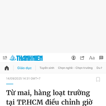
Giáo dục
Tuyển sinh
Chọn nghề - Chọn trường
Du học
QUẢNG CÁO
ĐẶT BÁO
14/09/2025 14:31 GMT+7
Thông tin tài khoản
Từ mai, hàng loạt trường
Đổi mật khẩu
Chuyên mục
tại TP.HCM điều chỉnh giờ
Tin đã lưu