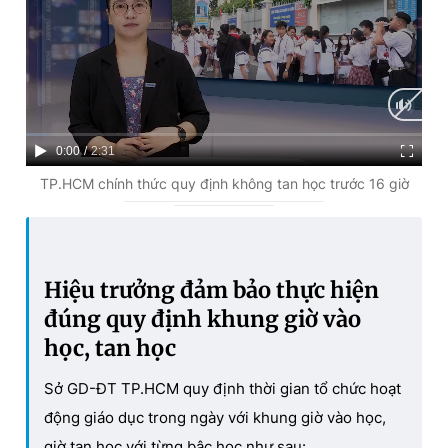
C
0:00
/
D
2:31
u
u
TP.HCM chính thức quy định không tan học trước 16 giờ
r
r
r
a
e
t
Hiệu trưởng đảm bảo thực hiện
n
i
đúng quy định khung giờ vào
t
o
học, tan học
T
n
Sở GD-ĐT TP.HCM quy định thời gian tổ chức hoạt
i
động giáo dục trong ngày với khung giờ vào học,
m
giờ tan học với từng bậc học như sau: