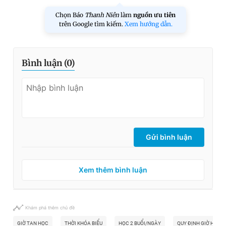
Chọn Báo
Thanh Niên
làm
nguồn ưu tiên
trên Google tìm kiếm.
Xem hướng dẫn.
Bình luận (
0
)
Gửi bình luận
Xem thêm bình luận
Khám phá thêm chủ đề
GIỜ TAN HỌC
THỜI KHÓA BIỂU
HỌC 2 BUỔI/NGÀY
QUY ĐỊNH GIỜ HỌC 