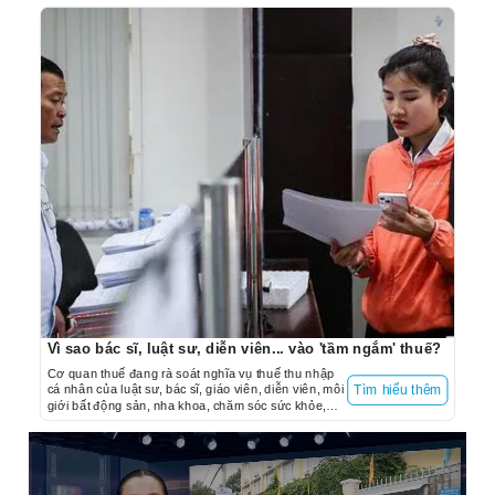
Vì sao bác sĩ, luật sư, diễn viên... vào 'tầm ngắm' thuế?
Cơ quan thuế đang rà soát nghĩa vụ thuế thu nhập
cá nhân của luật sư, bác sĩ, giáo viên, diễn viên, môi
Tìm hiểu thêm
giới bất động sản, nha khoa, chăm sóc sức khỏe,
thẩm mỹ…