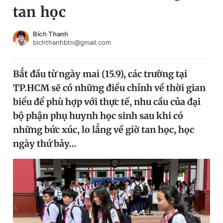
tan học
Chuyên mục khác
Tin đã xem
Chào ngày mới
Tin 24h
Bích Thanh
bichthanhbtn@gmail.com
Đăng xuất
Tin thị trường
Tin 360
Bắt đầu từ ngày mai (15.9), các trường tại
TP.HCM sẽ có những điều chỉnh về thời gian
Video
Magazine
biểu để phù hợp với thực tế, nhu cầu của đại
bộ phận phụ huynh học sinh sau khi có
những bức xúc, lo lắng về giờ tan học, học
Sản phẩm khác
ngày thứ bảy…
Tiện ích
Bạn cần biết
Thông tin tòa soạn
Liên hệ quảng cáo