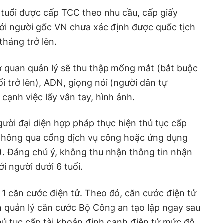
 tuổi được cấp TCC theo nhu cầu, cấp giấy
ới người gốc VN chưa xác định được quốc tịch
tháng trở lên.
ơ quan quản lý sẽ thu thập mống mắt (bắt buộc
ổi trở lên), ADN, giọng nói (người dân tự
cạnh việc lấy vân tay, hình ảnh.
người đại diện hợp pháp thực hiện thủ tục cấp
 thông qua cổng dịch vụ công hoặc ứng dụng
). Đáng chú ý, không thu nhận thông tin nhận
ới người dưới 6 tuổi.
1 căn cước điện tử. Theo đó, căn cước điện tử
 quản lý căn cước Bộ Công an tạo lập ngay sau
ủ tục cấp tài khoản định danh điện tử mức độ