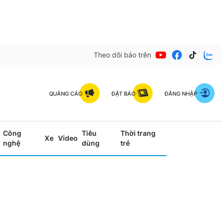
Theo dõi báo trên
QUẢNG CÁO
ĐẶT BÁO
ĐĂNG NHẬP
Công
Tiêu
Thời trang
Xe
Video
nghệ
dùng
trẻ