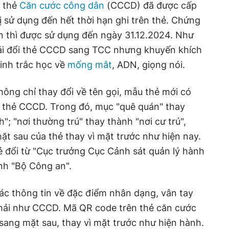
i thẻ
Căn cước công dân
(CCCD) đã được cấp
rị sử dụng đến hết thời hạn ghi trên thẻ. Chứng
n thì được sử dụng đến ngày 31.12.2024. Như
ải đổi thẻ CCCD sang TCC nhưng khuyến khích
sinh trắc học về
mống mắt
, ADN, giọng nói.
ông chỉ thay đổi về tên gọi, mẫu thẻ mới có
i thẻ CCCD. Trong đó, mục "quê quán" thay
"; "nơi thường trú" thay thành "nơi cư trú",
ặt sau của thẻ thay vì mặt trước như hiện nay.
 đổi từ "Cục trưởng Cục Cảnh sát quản lý hành
ành "Bộ Công an".
c thông tin về đặc điểm nhân dạng, vân tay
 phải như CCCD. Mã QR code trên thẻ căn cước
ang mặt sau, thay vì mặt trước như hiện hành.