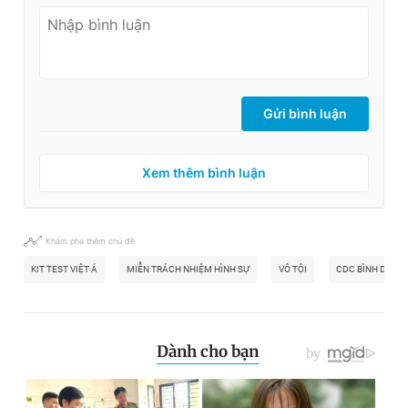
Gửi bình luận
Xem thêm bình luận
Khám phá thêm chủ đề
KIT TEST VIỆT Á
MIỄN TRÁCH NHIỆM HÌNH SỰ
VÔ TỘI
CDC BÌNH DƯƠN