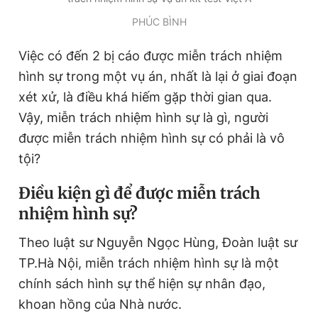
Giấy phép xuất bản số 110/GP - BTTTT cấp ngày 24.3.2020
PHÚC BÌNH
© 2003-2026 Bản quyền thuộc về Báo Thanh Niên. Cấm sao
chép dưới mọi hình thức nếu không có sự chấp thuận bằng văn
bản. Phát triển bởi ePi Technologies, JSC.
Việc có đến 2 bị cáo được miễn trách nhiệm
hình sự trong một vụ án, nhất là lại ở giai đoạn
xét xử, là điều khá hiếm gặp thời gian qua.
Vậy, miễn trách nhiệm hình sự là gì, người
được miễn trách nhiệm hình sự có phải là vô
tội?
Điều kiện gì để được miễn trách
nhiệm hình sự?
Theo luật sư Nguyễn Ngọc Hùng, Đoàn luật sư
TP.Hà Nội, miễn trách nhiệm hình sự là một
chính sách hình sự thể hiện sự nhân đạo,
khoan hồng của Nhà nước.