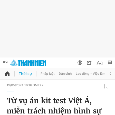
Thời sự
Pháp luật
Dân sinh
Lao động - Việc làm
Quy
QUẢNG CÁO
ĐẶT BÁO
19/05/2024 16:16 GMT+7
Thông tin tài khoản
Từ vụ án kit test Việt Á,
Đổi mật khẩu
Chuyên mục
miễn trách nhiệm hình sự
Tin đã lưu