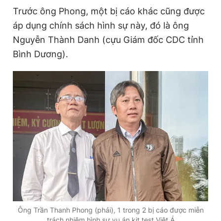
Trước ông Phong, một bị cáo khác cũng được
áp dụng chính sách hình sự này, đó là ông
Đọc Thanh Niên trên điện thoại
Nguyễn Thành Danh (cựu Giám đốc CDC tỉnh
Bình Dương).
Theo dõi báo trên
Hotline
Liên hệ quảng cáo
0906 645 777
0908 780 404
Đặt báo
Quảng cáo
RSS
Tòa soạn
Chính sách bảo
Tổng biên tập: Nguyễn Ngọc Toàn
Phó tổng biên tập thường trực: Hải Thành
Phó tổng biên tập: Lâm Hiếu Dũng
Phó tổng biên tập: Trần Việt Hưng
Ông Trần Thanh Phong (phải), 1 trong 2 bị cáo được miễn
Tổng thư ký tòa soạn: Đức Trung
trách nhiệm hình sự vụ án kit test Việt Á