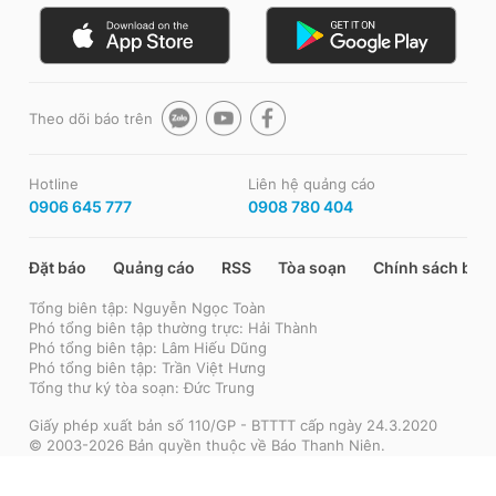
Theo dõi báo trên
Hotline
Liên hệ quảng cáo
0906 645 777
0908 780 404
Đặt báo
Quảng cáo
RSS
Tòa soạn
Chính sách bảo
Tổng biên tập: Nguyễn Ngọc Toàn
Phó tổng biên tập thường trực: Hải Thành
Phó tổng biên tập: Lâm Hiếu Dũng
Phó tổng biên tập: Trần Việt Hưng
Tổng thư ký tòa soạn: Đức Trung
Giấy phép xuất bản số 110/GP - BTTTT cấp ngày 24.3.2020
© 2003-2026 Bản quyền thuộc về Báo Thanh Niên.
Cấm sao chép dưới mọi hình thức nếu không có sự chấp thuận
bằng văn bản.