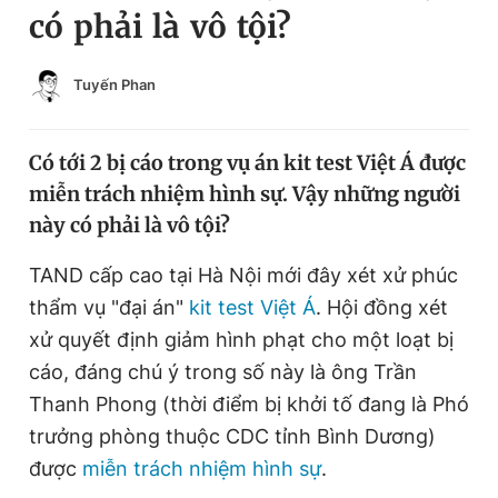
có phải là vô tội?
Chuyên mục khác
Tin đã xem
Chào ngày mới
Tin 24h
Tuyến Phan
Đăng xuất
Tin thị trường
Tin 360
Có tới 2 bị cáo trong vụ án kit test Việt Á được
miễn trách nhiệm hình sự. Vậy những người
Video
Magazine
này có phải là vô tội?
TAND cấp cao tại Hà Nội mới đây xét xử phúc
Sản phẩm khác
thẩm vụ "đại án"
kit test Việt Á
. Hội đồng xét
Tiện ích
xử quyết định giảm hình phạt cho một loạt bị
Bạn cần biết
cáo, đáng chú ý trong số này là ông Trần
Thanh Phong (thời điểm bị khởi tố đang là Phó
Thông tin tòa soạn
Liên hệ quảng cáo
trưởng phòng thuộc CDC tỉnh Bình Dương)
được
miễn trách nhiệm hình sự
.