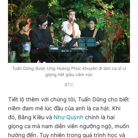
Giấy phép xuất bản số 110/GP - BTTTT cấp ngày 24.3.2020
© 2003-2026 Bản quyền thuộc về Báo Thanh Niên. Cấm sao
chép dưới mọi hình thức nếu không có sự chấp thuận bằng văn
bản. Phát triển bởi ePi Technologies, JSC.
Tuấn Dũng được Ưng Hoàng Phúc khuyên đi làm ca sĩ vì
giọng hát giàu cảm xúc
BTC
Tiết lộ thêm với chúng tôi, Tuấn Dũng cho biết
niềm đam mê lúc đầu của anh là ca hát. Khi
đó, Bằng Kiều và
Như Quỳnh
chính là hai
giọng ca mà nam diễn viên ngưỡng ngộ, muốn
hướng đến. Tuy nhiên trong quá trình học và