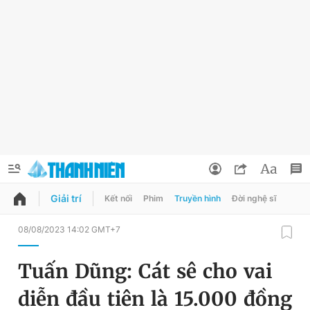
Giải trí
Kết nối
Phim
Truyền hình
Đời nghệ sĩ
QUẢNG CÁO
ĐẶT BÁO
08/08/2023 14:02 GMT+7
Thông tin tài khoản
Tuấn Dũng: Cát sê cho vai
Đổi mật khẩu
Chuyên mục
diễn đầu tiên là 15.000 đồng
Tin đã lưu