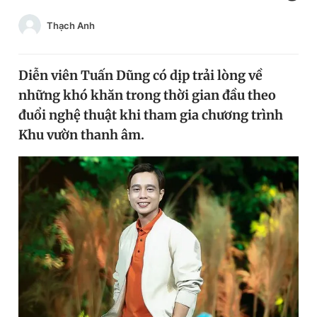
Chuyên mục khác
Thạch Anh
Tin đã xem
Chào ngày mới
Tin 24h
Đăng xuất
Diễn viên Tuấn Dũng có dịp trải lòng về
Tin thị trường
Tin 360
những khó khăn trong thời gian đầu theo
đuổi nghệ thuật khi tham gia chương trình
Khu vườn thanh âm.
Video
Magazine
Sản phẩm khác
Tiện ích
Bạn cần biết
Thông tin tòa soạn
Liên hệ quảng cáo