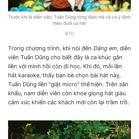
Trước khi là diễn viên, Tuấn Dũng từng đam mê và có ý định
Đọc Thanh Niên trên điện thoại
theo đuổi ca hát
BTC
Trong chương trình, khi nói đến
Dáng em
, diễn
viên Tuấn Dũng cho biết đây là ca khúc gắn
Theo dõi báo trên
liền với mình hồi còn đi học. Khi đó, mỗi lần
hát karaoke, thấy bạn bè chọn bài hát này,
Hotline
Liên hệ quảng cáo
Tuấn Dũng liền "giật micro" thể hiện. Trên sân
0906 645 777
0908 780 404
khấu, nam diễn viên còn khoe giọng hát giàu
Đặt báo
Quảng cáo
RSS
Tòa soạn
Chính sách bảo
cảm xúc khiến các khách mời còn lại trầm trồ.
Tổng biên tập: Nguyễn Ngọc Toàn
Phó tổng biên tập thường trực: Hải Thành
Phó tổng biên tập: Lâm Hiếu Dũng
Phó tổng biên tập: Trần Việt Hưng
Tổng thư ký tòa soạn: Đức Trung