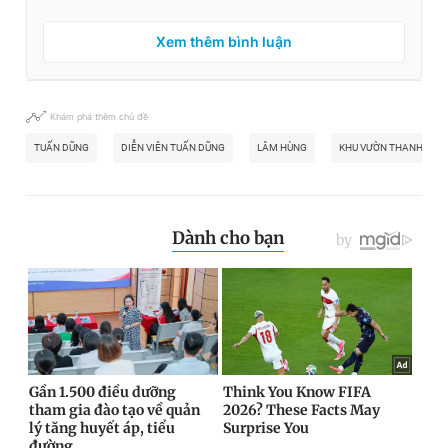
Xem thêm bình luận
Khám phá thêm chủ đề
TUẤN DŨNG
DIỄN VIÊN TUẤN DŨNG
LÂM HÙNG
KHU VƯỜN THANH ÂM