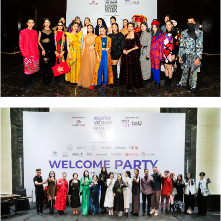
Giấy phép xuất bản số 110/GP - BTTTT cấp ngày 24.3.2020
© 2003-2026 Bản quyền thuộc về Báo Thanh Niên. Cấm sao
chép dưới mọi hình thức nếu không có sự chấp thuận bằng văn
bản. Phát triển bởi ePi Technologies, JSC.