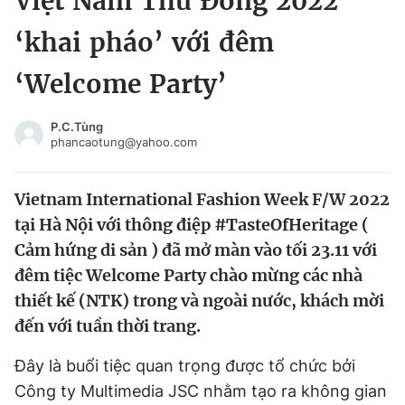
Việt Nam Thu Đông 2022
Chuyên mục khác
‘khai pháo’ với đêm
Tin đã xem
Chào ngày mới
Tin 24h
‘Welcome Party’
Đăng xuất
Tin thị trường
Tin 360
P.C.Tùng
phancaotung@yahoo.com
Video
Magazine
Vietnam International Fashion Week F/W 2022
tại Hà Nội với thông điệp #TasteOfHeritage (
Sản phẩm khác
Cảm hứng di sản ) đã mở màn vào tối 23.11 với
đêm tiệc Welcome Party chào mừng các nhà
Tiện ích
Bạn cần biết
thiết kế (NTK) trong và ngoài nước, khách mời
đến với tuần thời trang.
Thông tin tòa soạn
Liên hệ quảng cáo
Đây là buổi tiệc quan trọng được tổ chức bởi
Công ty Multimedia JSC nhằm tạo ra không gian