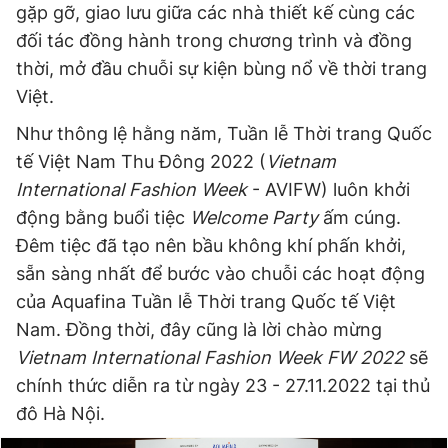
gặp gỡ, giao lưu giữa các nhà thiết kế cùng các
đối tác đồng hành trong chương trình và đồng
thời, mở đầu chuỗi sự kiện bùng nổ về thời trang
Đọc Thanh Niên trên điện thoại
Việt.
Như thông lệ hằng năm, Tuần lễ Thời trang Quốc
tế Việt Nam Thu Đông 2022 (
Vietnam
International Fashion Week
- AVIFW) luôn khởi
Theo dõi báo trên
động bằng buổi tiệc
Welcome Party
ấm cúng.
Đêm tiệc đã tạo nên bầu không khí phấn khởi,
Hotline
Liên hệ quảng cáo
0906 645 777
0908 780 404
sẵn sàng nhất để bước vào chuỗi các hoạt động
của Aquafina Tuần lễ Thời trang Quốc tế Việt
Đặt báo
Quảng cáo
RSS
Tòa soạn
Chính sách bảo
Nam. Đồng thời, đây cũng là lời chào mừng
Vietnam International Fashion Week FW 2022
sẽ
Tổng biên tập: Nguyễn Ngọc Toàn
Phó tổng biên tập thường trực: Hải Thành
chính thức diễn ra từ ngày 23 - 27.11.2022 tại thủ
Phó tổng biên tập: Lâm Hiếu Dũng
đô Hà Nội.
Phó tổng biên tập: Trần Việt Hưng
Tổng thư ký tòa soạn: Đức Trung