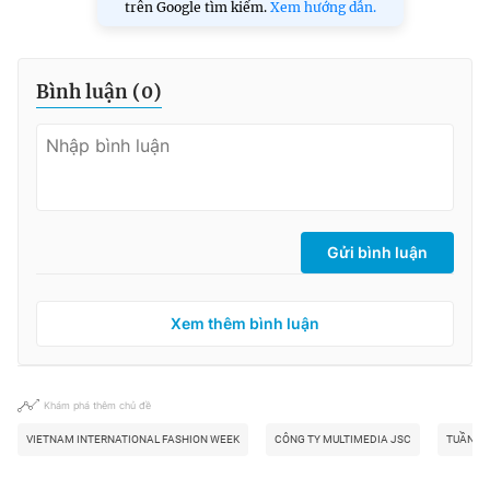
trên Google tìm kiếm.
Xem hướng dẫn.
Bình luận (
0
)
Gửi bình luận
Xem thêm bình luận
Khám phá thêm chủ đề
VIETNAM INTERNATIONAL FASHION WEEK
CÔNG TY MULTIMEDIA JSC
TUẦN LỄ