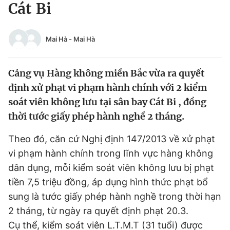
Cát Bi
Tin đã xem
Chào ngày mới
Tin 24h
Đăng xuất
Mai Hà
-
Mai Hà
Tin thị trường
Tin 360
Cảng vụ Hàng không miền Bắc vừa ra quyết
Video
Magazine
định xử phạt vi phạm hành chính với 2 kiểm
soát viên không lưu tại sân bay Cát Bi , đồng
thời tước giấy phép hành nghề 2 tháng.
Sản phẩm khác
Theo đó, căn cứ Nghị định 147/2013 về xử phạt
Tiện ích
Bạn cần biết
vi phạm hành chính trong lĩnh vực hàng không
dân dụng, mỗi kiểm soát viên không lưu bị phạt
Thông tin tòa soạn
Liên hệ quảng cáo
tiền 7,5 triệu đồng, áp dụng hình thức phạt bổ
sung là tước giấy phép hành nghề trong thời hạn
2 tháng, từ ngày ra quyết định phạt 20.3.
Cụ thể, kiểm soát viên L.T.M.T (31 tuổi) được