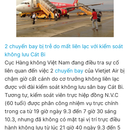
© 2003-2026 Bản quyền thuộc về Báo Thanh Niên. Cấm sao
chép dưới mọi hình thức nếu không có sự chấp thuận bằng văn
bản. Phát triển bởi ePi Technologies, JSC.
2 chuyến bay bị trễ do mất liên lạc với kiểm soát
không lưu Cát Bi
Cục Hàng không Việt Nam đang điều tra sự cố
liên quan đến việc 2
chuyến bay
của Vietjet Air bị
chậm giờ cất cánh do cơ trưởng không liên lạc
được với đài kiểm soát không lưu sân bay Cát Bi.
Tương tự, kiểm soát viên trực hiệp đồng N.V.C
(60 tuổi) được phân công nhiệm vụ trực chính
trong ca từ 19 giờ ngày 9.3 đến 7 giờ 30 sáng
10.3, nhưng đã không có mặt tại vị trí trực điều
hành không lưu từ lúc 21 giờ 40 ngày 9.3 đến 5