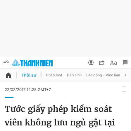
Thời sự
Pháp luật
Dân sinh
Lao động - Việc làm
Quy
QUẢNG CÁO
ĐẶT BÁO
22/03/2017 12:28 GMT+7
Thông tin tài khoản
Tước giấy phép kiểm soát
Đổi mật khẩu
Chuyên mục
viên không lưu ngủ gật tại
Tin đã lưu
Chuyên mục khác