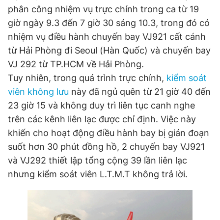
phân công nhiệm vụ trực chính trong ca từ 19
Đọc Thanh Niên trên điện thoại
giờ ngày 9.3 đến 7 giờ 30 sáng 10.3, trong đó có
nhiệm vụ điều hành chuyến bay VJ921 cất cánh
từ Hải Phòng đi Seoul (Hàn Quốc) và chuyến bay
VJ 292 từ TP.HCM về Hải Phòng.
Tuy nhiên, trong quá trình trực chính,
kiểm soát
Theo dõi báo trên
viên không lưu
này đã ngủ quên từ 21 giờ 40 đến
23 giờ 15 và không duy trì liên tục canh nghe
Hotline
Liên hệ quảng cáo
0906 645 777
0908 780 404
trên các kênh liên lạc được chỉ định. Việc này
khiến cho hoạt động điều hành bay bị gián đoạn
Đặt báo
Quảng cáo
RSS
Tòa soạn
Chính sách bảo
suốt hơn 30 phút đồng hồ, 2 chuyến bay VJ921
và VJ292 thiết lập tổng cộng 39 lần liên lạc
Tổng biên tập: Nguyễn Ngọc Toàn
Phó tổng biên tập thường trực: Hải Thành
nhưng kiểm soát viên L.T.M.T không trả lời.
Phó tổng biên tập: Lâm Hiếu Dũng
Phó tổng biên tập: Trần Việt Hưng
Tổng thư ký tòa soạn: Đức Trung
Giấy phép xuất bản số 110/GP - BTTTT cấp ngày 24.3.2020