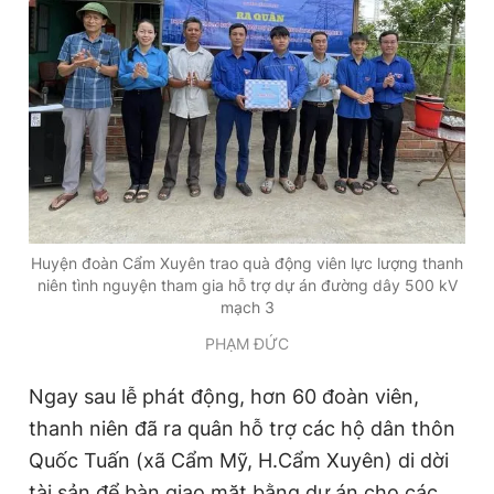
Đọc Thanh Niên trên điện thoại
Theo dõi báo trên
Huyện đoàn Cẩm Xuyên trao quà động viên lực lượng thanh
Hotline
Liên hệ quảng cáo
niên tình nguyện tham gia hỗ trợ dự án đường dây 500 kV
0906 645 777
0908 780 404
mạch 3
PHẠM ĐỨC
Đặt báo
Quảng cáo
RSS
Tòa soạn
Chính sách bảo
Ngay sau lễ phát động, hơn 60 đoàn viên,
Tổng biên tập: Nguyễn Ngọc Toàn
Phó tổng biên tập thường trực: Hải Thành
thanh niên đã ra quân hỗ trợ các hộ dân thôn
Phó tổng biên tập: Lâm Hiếu Dũng
Quốc Tuấn (xã Cẩm Mỹ, H.Cẩm Xuyên) di dời
Phó tổng biên tập: Trần Việt Hưng
Tổng thư ký tòa soạn: Đức Trung
tài sản để bàn giao mặt bằng dự án cho các