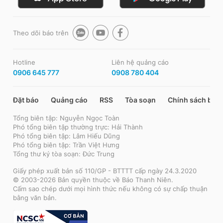
Theo dõi báo trên
Hotline
Liên hệ quảng cáo
0906 645 777
0908 780 404
Đặt báo
Quảng cáo
RSS
Tòa soạn
Chính sách bảo
Tổng biên tập: Nguyễn Ngọc Toàn
Phó tổng biên tập thường trực: Hải Thành
Phó tổng biên tập: Lâm Hiếu Dũng
Phó tổng biên tập: Trần Việt Hưng
Tổng thư ký tòa soạn: Đức Trung
Giấy phép xuất bản số 110/GP - BTTTT cấp ngày 24.3.2020
© 2003-2026 Bản quyền thuộc về Báo Thanh Niên.
Cấm sao chép dưới mọi hình thức nếu không có sự chấp thuận
bằng văn bản.