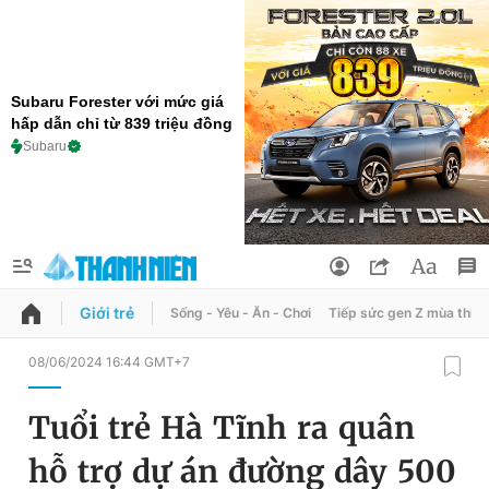
Subaru Forester với mức giá
hấp dẫn chỉ từ 839 triệu đồng
Subaru
Giới trẻ
Sống - Yêu - Ăn - Chơi
Tiếp sức gen Z mùa thi
QUẢNG CÁO
ĐẶT BÁO
08/06/2024 16:44 GMT+7
Thông tin tài khoản
Tuổi trẻ Hà Tĩnh ra quân
Đổi mật khẩu
Chuyên mục
hỗ trợ dự án đường dây 500
Tin đã lưu