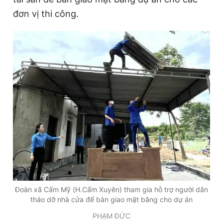
Giấy phép xuất bản số 110/GP - BTTTT cấp ngày 24.3.2020
đơn vị thi công.
© 2003-2026 Bản quyền thuộc về Báo Thanh Niên. Cấm sao
chép dưới mọi hình thức nếu không có sự chấp thuận bằng văn
bản. Phát triển bởi ePi Technologies, JSC.
Đoàn xã Cẩm Mỹ (H.Cẩm Xuyên) tham gia hỗ trợ người dân
tháo dỡ nhà cửa để bàn giao mặt bằng cho dự án
PHẠM ĐỨC