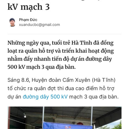
kV mạch 3
Chuyên mục khác
Tin đã xem
Chào ngày mới
Tin 24h
Phạm Đức
xuanducbc@gmail.com
Đăng xuất
Tin thị trường
Tin 360
Những ngày qua, tuổi trẻ Hà Tĩnh đã đồng
loạt ra quân hỗ trợ và triển khai hoạt động
Video
Magazine
nhằm đẩy nhanh tiến độ dự án đường dây
500 kV mạch 3 qua địa bàn.
Sản phẩm khác
Sáng 8.6, Huyện đoàn Cẩm Xuyên (Hà Tĩnh)
Tiện ích
Bạn cần biết
tổ chức ra quân đợt thi đua cao điểm hỗ trợ
dự án
đường dây 500 kV
mạch 3 qua địa bàn.
Thông tin tòa soạn
Liên hệ quảng cáo