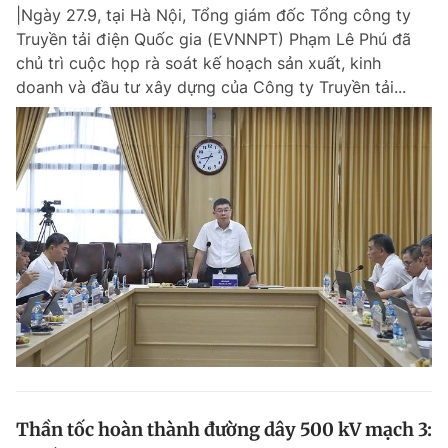
|Ngày 27.9, tại Hà Nội, Tổng giám đốc Tổng công ty
Truyền tải điện Quốc gia (EVNNPT) Phạm Lê Phú đã
chủ trì cuộc họp rà soát kế hoạch sản xuất, kinh
Đọc Thanh Niên trên điện thoại
doanh và đầu tư xây dựng của Công ty Truyền tải...
Theo dõi báo trên
Hotline
Liên hệ quảng cáo
0906 645 777
0908 780 404
Đặt báo
Quảng cáo
RSS
Tòa soạn
Chính sách bảo m
Tổng biên tập: Nguyễn Ngọc Toàn
Phó tổng biên tập thường trực: Hải Thành
Phó tổng biên tập: Lâm Hiếu Dũng
Phó tổng biên tập: Trần Việt Hưng
Thần tốc hoàn thành đường dây 500 kV mạch 3:
Tổng thư ký tòa soạn: Đức Trung