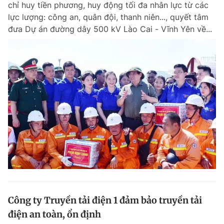
chỉ huy tiền phương, huy động tối đa nhân lực từ các
Chuyên mục khác
lực lượng: công an, quân đội, thanh niên..., quyết tâm
Tin đã xem
đưa Dự án đường dây 500 kV Lào Cai - Vĩnh Yên về...
Chào ngày mới
Tin 24h
Đăng xuất
Tin thị trường
Tin 360
Video
Magazine
Sản phẩm khác
Tiện ích
Bạn cần biết
Thông tin tòa soạn
Liên hệ quảng cáo
Công ty Truyền tải điện 1 đảm bảo truyền tải
điện an toàn, ổn định