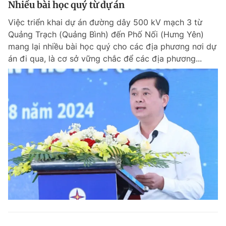
Nhiều bài học quý từ dự án
Giấy phép xuất bản số 110/GP - BTTTT cấp ngày 24.3.2020
© 2003-2026 Bản quyền thuộc về Báo Thanh Niên. Cấm sao chép
Việc triển khai dự án đường dây 500 kV mạch 3 từ
dưới mọi hình thức nếu không có sự chấp thuận bằng văn bản.
Quảng Trạch (Quảng Bình) đến Phố Nối (Hưng Yên)
Phát triển bởi ePi Technologies, JSC.
mang lại nhiều bài học quý cho các địa phương nơi dự
án đi qua, là cơ sở vững chắc để các địa phương...