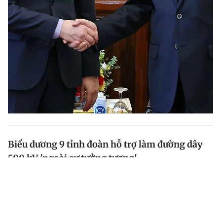
Biểu dương 9 tỉnh đoàn hỗ trợ làm đường dây
500 kV 'ngoài sự tưởng tượng'
Bí thư thứ nhất T.Ư Đoàn Bùi Quang Huy đã biểu
dương 9 tỉnh đoàn có đường dây 500 kV đi qua đã
triển khai được khối lượng công việc lớn trong thời
gian ngắn, 'ngoài sự tưởng tượng' của Tập đoàn Điện...