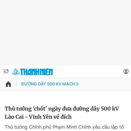
ĐƯỜNG DÂY 500 KV MẠCH 3
QUẢNG CÁO
ĐẶT BÁO
Thông tin tài khoản
Thủ tướng 'chốt' ngày đưa đường dây 500 kV
Lào Cai - Vĩnh Yên về đích
Đổi mật khẩu
Chuyên mục
Thủ tướng Chính phủ Phạm Minh Chính yêu cầu lập tổ
Tin đã lưu