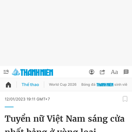
Thể thao
World Cup 2026
Bóng đá
sinh viên
QUẢNG CÁO
ĐẶT BÁO
12/01/2023 19:11 GMT+7
Thông tin tài khoản
Tuyển nữ Việt Nam sáng cửa
Đổi mật khẩu
Chuyên mục
Tin đã lưu