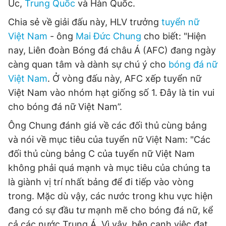
Úc,
Trung Quốc
và Hàn Quốc.
Giấy phép xuất bản số 110/GP - BTTTT cấp ngày 24.3.2020
© 2003-2026 Bản quyền thuộc về Báo Thanh Niên. Cấm sao
Chia sẻ về giải đấu này, HLV trưởng
tuyển nữ
chép dưới mọi hình thức nếu không có sự chấp thuận bằng văn
Việt Nam
- ông
Mai Đức Chung
cho biết: "Hiện
bản. Phát triển bởi ePi Technologies, JSC.
nay, Liên đoàn Bóng đá châu Á (AFC) đang ngày
càng quan tâm và dành sự chú ý cho
bóng đá nữ
Việt Nam
. Ở vòng đấu này, AFC xếp tuyển nữ
Việt Nam vào nhóm hạt giống số 1. Đây là tin vui
cho bóng đá nữ Việt Nam”.
Ông Chung đánh giá về các đối thủ cùng bảng
và nói về mục tiêu của tuyển nữ Việt Nam: "Các
đối thủ cùng bảng C của tuyển nữ Việt Nam
không phải quá mạnh và mục tiêu của chúng ta
là giành vị trí nhất bảng để đi tiếp vào vòng
trong. Mặc dù vậy, các nước trong khu vực hiện
đang có sự đầu tư mạnh mẽ cho bóng đá nữ, kể
cả các nước Trung Á. Vì vậy, bên cạnh việc đạt