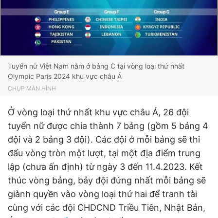
Đọc Thanh Niên trên điện thoại
Tuyển nữ Việt Nam nằm ở bảng C tại vòng loại thứ nhất
Olympic Paris 2024 khu vực châu Á
CHỤP MÀN HÌNH
Theo dõi báo trên
Ở vòng loại thứ nhất khu vực châu Á, 26 đội
Hotline
Liên hệ quảng cáo
tuyển nữ được chia thành 7 bảng (gồm 5 bảng 4
0906 645 777
0908 780 404
đội và 2 bảng 3 đội). Các đội ở mỗi bảng sẽ thi
đấu vòng tròn một lượt, tại một địa điểm trung
Đặt báo
Quảng cáo
RSS
Tòa soạn
Chính sách bảo
lập (chưa ấn định) từ ngày 3 đến 11.4.2023. Kết
Tổng biên tập: Nguyễn Ngọc Toàn
thúc vòng bảng, bảy đội đứng nhất mỗi bảng sẽ
Phó tổng biên tập thường trực: Hải Thành
giành quyền vào vòng loại thứ hai để tranh tài
Phó tổng biên tập: Lâm Hiếu Dũng
Phó tổng biên tập: Trần Việt Hưng
cùng với các đội CHDCND Triều Tiên, Nhật Bản,
Tổng thư ký tòa soạn: Đức Trung