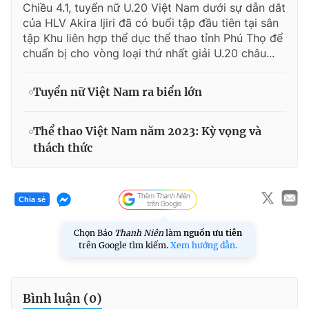
Chiều 4.1, tuyển nữ U.20 Việt Nam dưới sự dẫn dắt
của HLV Akira Ijiri đã có buổi tập đầu tiên tại sân
tập Khu liên hợp thể dục thể thao tỉnh Phú Thọ để
chuẩn bị cho vòng loại thứ nhất giải U.20 châu...
Tuyển nữ Việt Nam ra biển lớn
Thể thao Việt Nam năm 2023: Kỳ vọng và
thách thức
Chia sẻ
Chọn Báo
Thanh Niên
làm
nguồn ưu tiên
trên Google tìm kiếm.
Xem hướng dẫn.
Bình luận (
0
)