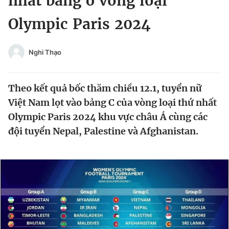
nhất bảng ở vòng loại
Chuyên mục khác
Olympic Paris 2024
Tin đã xem
Chào ngày mới
Tin 24h
Đăng xuất
Nghi Thạo
Tin thị trường
Tin 360
Theo kết quả bốc thăm chiều 12.1, tuyển nữ
Video
Magazine
Việt Nam lọt vào bảng C của vòng loại thứ nhất
Olympic Paris 2024 khu vực châu Á cùng các
đội tuyển Nepal, Palestine và Afghanistan.
Sản phẩm khác
Tiện ích
Bạn cần biết
Thông tin tòa soạn
Liên hệ quảng cáo