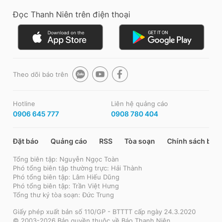
Đọc Thanh Niên trên điện thoại
Theo dõi báo trên
Hotline
Liên hệ quảng cáo
0906 645 777
0908 780 404
Đặt báo
Quảng cáo
RSS
Tòa soạn
Chính sách bảo
Tổng biên tập: Nguyễn Ngọc Toàn
Phó tổng biên tập thường trực: Hải Thành
Phó tổng biên tập: Lâm Hiếu Dũng
Phó tổng biên tập: Trần Việt Hưng
Tổng thư ký tòa soạn: Đức Trung
Giấy phép xuất bản số 110/GP - BTTTT cấp ngày 24.3.2020
© 2003-2026 Bản quyền thuộc về Báo Thanh Niên.