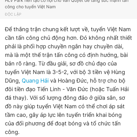
HLV Park nên tạo cơ hội cho Văn Quyết để tăng sức mạnh tấn
công cho tuyển Việt Nam
ĐỘC LẬP
Để thắng trận chung kết lượt về, tuyển Việt Nam
cần tấn công chủ động hơn. Đó không nhất thiết
phải là phối hợp chuyền ngắn hay chuyền dài,
mà là một thế trận tấn công có định hướng, bài
bản rõ ràng. Từ đầu giải, sơ đồ chủ đạo của
tuyển Việt Nam là 3-5-2, với bộ 3 tiền vệ Hùng
Dũng,
Quang Hải
và Hoàng Đức, hỗ trợ cho bộ
đôi tiền đạo Tiến Linh - Văn Đức (hoặc Tuấn Hải
đá thay). Với số lượng đông đảo ở giữa sân, sơ
đồ này giúp tuyển Việt Nam có thể chơi áp sát
tầm cao, gây áp lực lên tuyến triển khai bóng
của đối phương để đoạt bóng và tổ chức tấn
công.