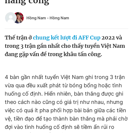
hàng công
Chuyên mục khác
Tin đã xem
Hồng Nam
-
Hồng Nam
Chào ngày mới
Tin 24h
Đăng xuất
Thế trận ở
chung kết lượt đi
AFF Cup
2022 và
Tin thị trường
Tin 360
trong 3 trận gần nhất cho thấy tuyển Việt Nam
đang gặp vấn đề trong khâu tấn công.
Video
Magazine
4 bàn gần nhất tuyển Việt Nam ghi trong 3 trận
Sản phẩm khác
vừa qua đều xuất phát từ bóng bổng hoặc tình
Tiện ích
Bạn cần biết
huống cố định. Hiển nhiên, bàn thắng được ghi
theo cách nào cũng có giá trị như nhau, nhưng
Thông tin tòa soạn
Liên hệ quảng cáo
việc có quá ít pha phối hợp bài bản giữa các tiền
vệ, tiền đạo để tạo thành bàn thắng mà phải chờ
đợi vào tình huống cố định sẽ tiềm ẩn rủi ro