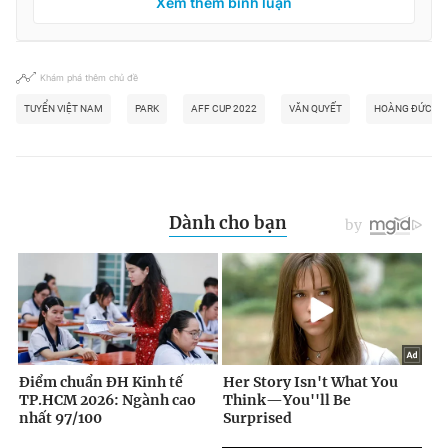
Xem thêm bình luận
Khám phá thêm chủ đề
TUYỂN VIỆT NAM
PARK
AFF CUP 2022
VĂN QUYẾT
HOÀNG ĐỨC