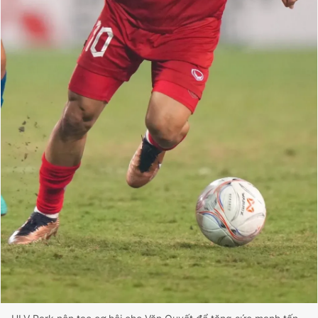
Giấy phép xuất bản số 110/GP - BTTTT cấp ngày 24.3.2020
© 2003-2026 Bản quyền thuộc về Báo Thanh Niên. Cấm sao
chép dưới mọi hình thức nếu không có sự chấp thuận bằng văn
bản. Phát triển bởi ePi Technologies, JSC.