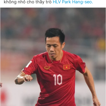
không nhỏ cho thầy trò
HLV Park Hang-seo.
Đọc Thanh Niên trên điện thoại
Theo dõi báo trên
Hotline
Liên hệ quảng cáo
0906 645 777
0908 780 404
Đặt báo
Quảng cáo
RSS
Tòa soạn
Chính sách bảo
Tổng biên tập: Nguyễn Ngọc Toàn
Phó tổng biên tập thường trực: Hải Thành
Phó tổng biên tập: Lâm Hiếu Dũng
Phó tổng biên tập: Trần Việt Hưng
Tổng thư ký tòa soạn: Đức Trung