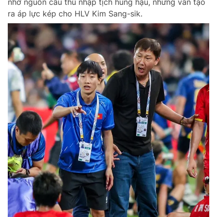
nhờ nguồn cầu thủ nhập tịch hùng hậu, nhưng vẫn tạo
ra áp lực kép cho HLV Kim Sang-sik.