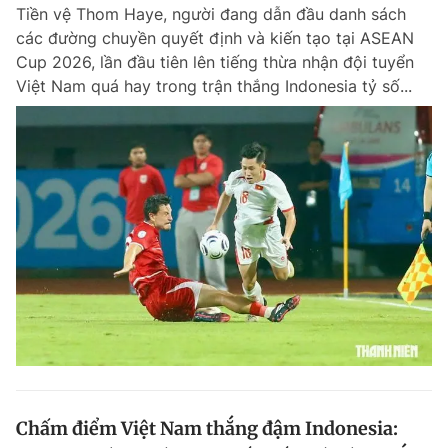
Tiền vệ Thom Haye, người đang dẫn đầu danh sách
Chuyên mục khác
các đường chuyền quyết định và kiến tạo tại ASEAN
Tin đã xem
Cup 2026, lần đầu tiên lên tiếng thừa nhận đội tuyển
Chào ngày mới
Tin 24h
Việt Nam quá hay trong trận thắng Indonesia tỷ số...
Đăng xuất
Tin thị trường
Tin 360
Video
Magazine
Sản phẩm khác
Tiện ích
Bạn cần biết
Thông tin tòa soạn
Liên hệ quảng cáo
Chấm điểm Việt Nam thắng đậm Indonesia: