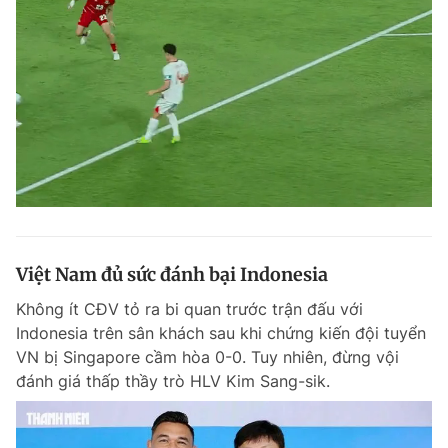
Giấy phép xuất bản số 110/GP - BTTTT cấp ngày 24.3.2020
© 2003-2026 Bản quyền thuộc về Báo Thanh Niên. Cấm sao chép
dưới mọi hình thức nếu không có sự chấp thuận bằng văn bản.
Phát triển bởi ePi Technologies, JSC.
Việt Nam đủ sức đánh bại Indonesia
Không ít CĐV tỏ ra bi quan trước trận đấu với
Indonesia trên sân khách sau khi chứng kiến đội tuyển
VN bị Singapore cầm hòa 0-0. Tuy nhiên, đừng vội
đánh giá thấp thầy trò HLV Kim Sang-sik.