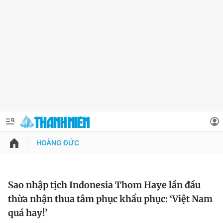
HOÀNG ĐỨC
QUẢNG CÁO
ĐẶT BÁO
Thông tin tài khoản
Sao nhập tịch Indonesia Thom Haye lần đầu
thừa nhận thua tâm phục khẩu phục: ‘Việt Nam
Đổi mật khẩu
Chuyên mục
quá hay!’
Tin đã lưu