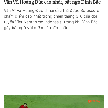
Văn Vĩ, Hoàng Đức cao nhất, bất ngờ Đình Bắc
Văn Vĩ và Hoàng Đức là hai cầu thủ được Sofascore
chấm điểm cao nhất trong chiến thắng 3-0 của đội
Đọc Thanh Niên trên điện thoại
tuyển Việt Nam trước Indonesia, trong khi Đình Bắc
gây bất ngờ với điểm số thấp nhất.
Theo dõi báo trên
Hotline
Liên hệ quảng cáo
0906 645 777
0908 780 404
Đặt báo
Quảng cáo
RSS
Tòa soạn
Chính sách bảo m
Tổng biên tập: Nguyễn Ngọc Toàn
Phó tổng biên tập thường trực: Hải Thành
Phó tổng biên tập: Lâm Hiếu Dũng
Phó tổng biên tập: Trần Việt Hưng
Tổng thư ký tòa soạn: Đức Trung