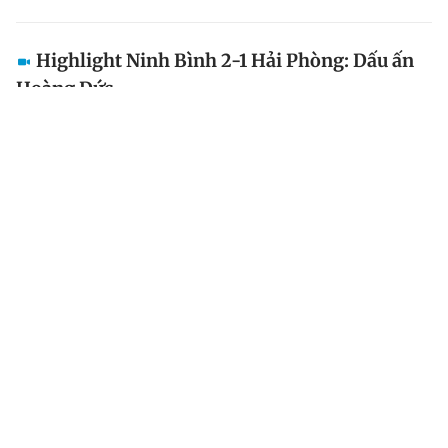
Highlight Ninh Bình 2-1 Hải Phòng: Dấu ấn
Hoàng Đức
Hoàng Đức tiếp tục tỏa sáng với màn trình diễn nổi
bật, góp công lớn giúp Ninh Bình FC đánh bại Hải
Phòng 2-1 ở vòng 22 V-League 2025-2026. Chiến
thắng này giúp đội bóng cố đô áp sát tốp đầu bảng...