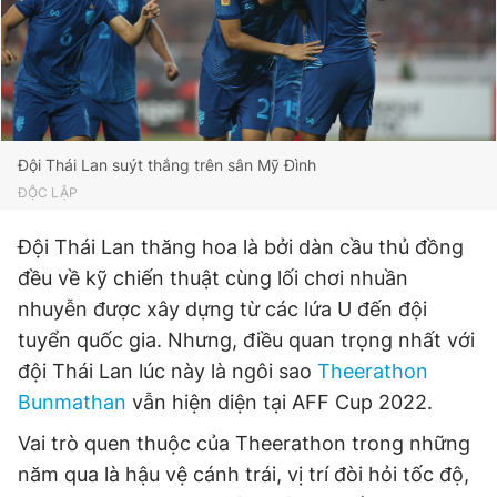
Giấy phép xuất bản số 110/GP - BTTTT cấp ngày 24.3.2020
© 2003-2026 Bản quyền thuộc về Báo Thanh Niên. Cấm sao
chép dưới mọi hình thức nếu không có sự chấp thuận bằng văn
bản. Phát triển bởi ePi Technologies, JSC.
Đội Thái Lan suýt thắng trên sân Mỹ Đình
ĐỘC LẬP
Đội Thái Lan thăng hoa là bởi dàn cầu thủ đồng
đều về kỹ chiến thuật cùng lối chơi nhuần
nhuyễn được xây dựng từ các lứa U đến đội
tuyển quốc gia. Nhưng, điều quan trọng nhất với
đội Thái Lan lúc này là ngôi sao
Theerathon
Bunmathan
vẫn hiện diện tại AFF Cup 2022.
Vai trò quen thuộc của Theerathon trong những
năm qua là hậu vệ cánh trái, vị trí đòi hỏi tốc độ,