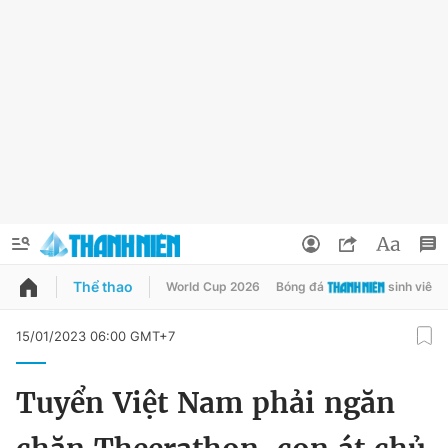
Thể thao
World Cup 2026
Bóng đá
sinh viên
QUẢNG CÁO
ĐẶT BÁO
15/01/2023 06:00 GMT+7
Thông tin tài khoản
Tuyển Việt Nam phải ngăn
Đổi mật khẩu
Chuyên mục
Tin đã lưu