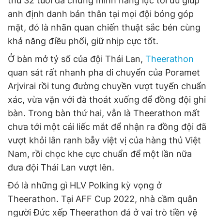
thủ 32 tuổi đã chứng minh năng lực tối ưu giúp
anh định danh bản thân tại mọi đội bóng góp
mặt, đó là nhãn quan chiến thuật sắc bén cùng
khả năng điều phối, giữ nhịp cực tốt.
Ở bàn mở tỷ số của đội Thái Lan,
Theerathon
quan sát rất nhanh pha di chuyển của Poramet
Arjvirai rồi tung đường chuyền vượt tuyến chuẩn
xác, vừa vặn với đà thoát xuống để đồng đội ghi
bàn. Trong bàn thứ hai, vẫn là Theerathon mất
chưa tới một cái liếc mắt để nhận ra đồng đội đã
vượt khỏi lằn ranh bẫy việt vị của hàng thủ Việt
Nam, rồi chọc khe cực chuẩn để một lần nữa
đưa đội Thái Lan vượt lên.
Đó là những gì HLV Polking kỳ vọng ở
Theerathon. Tại AFF Cup 2022, nhà cầm quân
người Đức xếp Theerathon đá ở vai trò tiền vệ