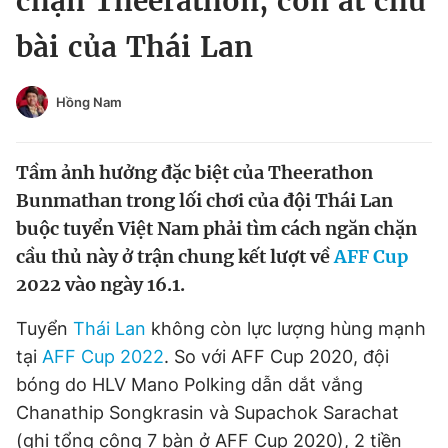
chặn Theerathon, con át chủ
Chuyên mục khác
bài của Thái Lan
Tin đã xem
Chào ngày mới
Tin 24h
Đăng xuất
Hồng Nam
Tin thị trường
Tin 360
Tầm ảnh hưởng đặc biệt của Theerathon
Video
Magazine
Bunmathan trong lối chơi của đội Thái Lan
buộc tuyển Việt Nam phải tìm cách ngăn chặn
cầu thủ này ở trận chung kết lượt về
AFF Cup
Sản phẩm khác
2022 vào ngày 16.1.
Tiện ích
Bạn cần biết
Tuyển
Thái Lan
không còn lực lượng hùng mạnh
tại
AFF Cup 2022
. So với AFF Cup 2020, đội
Thông tin tòa soạn
Liên hệ quảng cáo
bóng do HLV Mano Polking dẫn dắt vắng
Chanathip Songkrasin và Supachok Sarachat
(ghi tổng cộng 7 bàn ở AFF Cup 2020), 2 tiền