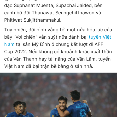
đạo Suphanat Muenta, Supachai Jaided, bên
cạnh bộ đôi Thanawat Seungchitthawon và
Đọc Thanh Niên trên điện thoại
Phitiwat Sukjitthammakul.
Tuy nhiên, đội hình vắng tới một nửa hỏa lực của
bầy "Voi chiến" vẫn suýt nữa đánh bại
tuyển Việt
Nam
tại sân Mỹ Đình ở chung kết lượt đi AFF
Theo dõi báo trên
Cup 2022. Nếu không có khoảnh khắc xuất thần
của Văn Thanh hay tài năng của Văn Lâm, tuyển
Hotline
Liên hệ quảng cáo
Việt Nam đã bại trận bẽ bàng ở sân nhà.
0906 645 777
0908 780 404
Đặt báo
Quảng cáo
RSS
Tòa soạn
Chính sách bảo
Tổng biên tập: Nguyễn Ngọc Toàn
Phó tổng biên tập thường trực: Hải Thành
Phó tổng biên tập: Lâm Hiếu Dũng
Phó tổng biên tập: Trần Việt Hưng
Tổng thư ký tòa soạn: Đức Trung