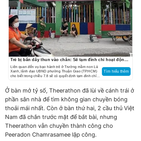
Trẻ bị bắn dây thun vào chân: Sẽ tạm đình chỉ hoạt động Trường mầm non Lá Xanh
Liên quan đến vụ bạo hành trẻ ở Trường mầm non Lá
Xanh, lãnh đạo UBND phường Thuận Giao (TP.HCM)
Tìm hiểu thêm
cho biết trong chiều 7.8 sẽ có quyết định tạm đình chỉ
hoạt động đối với Trường mầm non Lá Xanh để cơ
quan công an điều tra làm rõ.
Ở bàn mở tỷ số, Theerathon đã lùi về cánh trái ở
phần sân nhà để tìm không gian chuyền bóng
thoải mái nhất. Còn ở bàn thứ hai, 2 cầu thủ Việt
Nam đã chắn trước mặt để bắt bài, nhưng
Theerathon vẫn chuyền thành công cho
Peeradon Chamrasamee lập công.