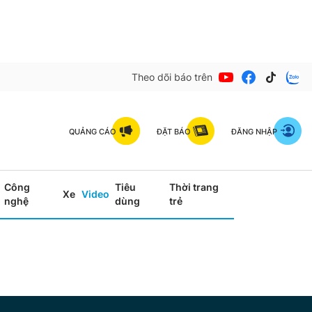
Theo dõi báo trên
QUẢNG CÁO
ĐẶT BÁO
ĐĂNG NHẬP
Công
Tiêu
Thời trang
Xe
Video
nghệ
dùng
trẻ