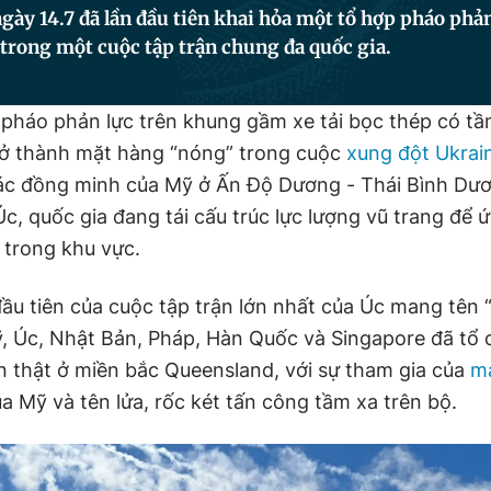
gày 14.7 đã lần đầu tiên khai hỏa một tổ hợp pháo phả
trong một cuộc tập trận chung đa quốc gia.
ại pháo phản lực trên khung gầm xe tải bọc thép có t
ở thành mặt hàng “nóng” trong cuộc
xung đột Ukrai
ác đồng minh của Mỹ ở Ấn Độ Dương - Thái Bình Dư
c, quốc gia đang tái cấu trúc lực lượng vũ trang để 
 trong khu vực.
ầu tiên của cuộc tập trận lớn nhất của Úc mang tê
ỹ, Úc, Nhật Bản, Pháp, Hàn Quốc và Singapore đã tổ
n thật ở miền bắc Queensland, với sự tham gia của
má
a Mỹ và tên lửa, rốc két tấn công tầm xa trên bộ.