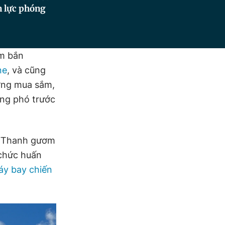
n lực phóng
ầm bắn
ne
, và cũng
ơng mua sắm,
ứng phó trước
n “Thanh gươm
 chức huấn
y bay chiến