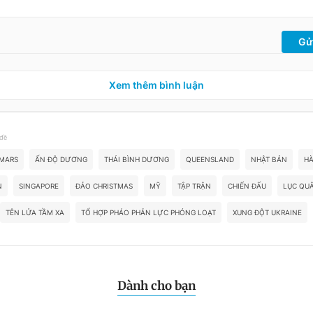
Gử
Xem thêm bình luận
 đề
IMARS
ẤN ĐỘ DƯƠNG
THÁI BÌNH DƯƠNG
QUEENSLAND
NHẬT BẢN
H
N
SINGAPORE
ĐẢO CHRISTMAS
MỸ
TẬP TRẬN
CHIẾN ĐẤU
LỤC QU
TÊN LỬA TẦM XA
TỔ HỢP PHÁO PHẢN LỰC PHÓNG LOẠT
XUNG ĐỘT UKRAINE