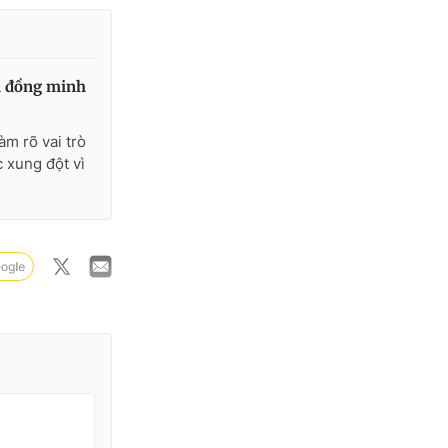
n đồng minh
m rõ vai trò
 xung đột vì