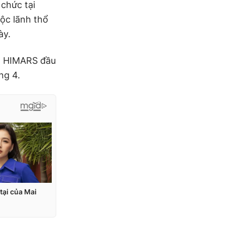
 chức tại
ộc lãnh thổ
ày.
g HIMARS đầu
ng 4.