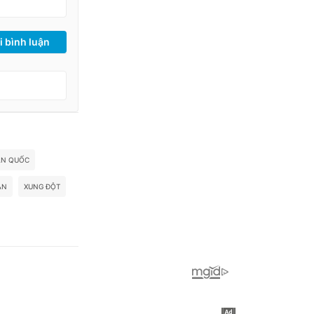
i bình luận
ÀN QUỐC
ÂN
XUNG ĐỘT