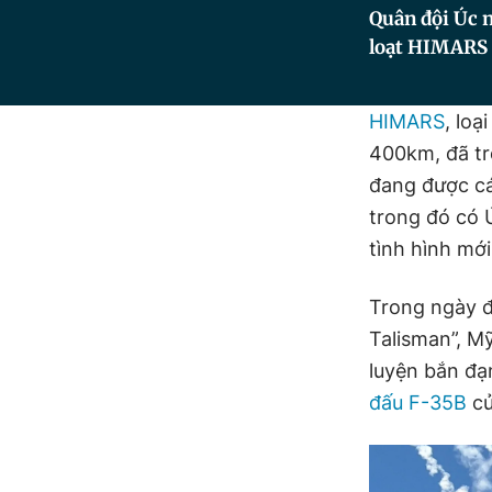
Quân đội Úc n
loạt HIMARS 
HIMARS
, lo
400km, đã tr
đang được c
trong đó có Ú
tình hình mới
Trong ngày đ
Talisman”, M
luyện bắn đạ
đấu F-35B
củ