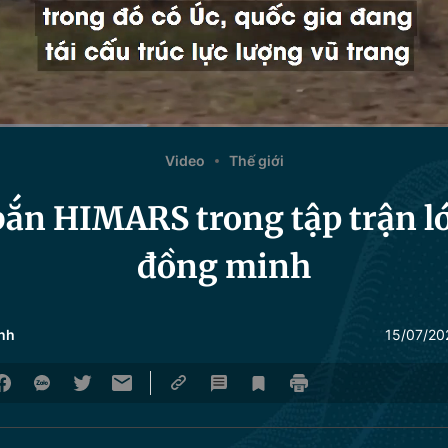
Video
Thế giới
bắn HIMARS trong tập trận l
đồng minh
nh
15/07/20