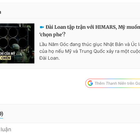
n
Đài Loan tập trận với HIMARS, Mỹ muố
‘chọn phe’?
Lầu Năm Góc đang thúc giục Nhật Bản và Úc là
của họ nếu Mỹ và Trung Quốc xảy ra một cuộc
Đài Loan.
0
)