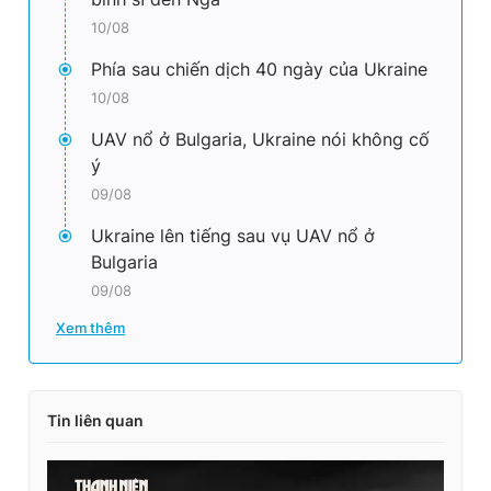
Giấy phép xuất bản số 110/GP - BTTTT cấp ngày 24.3.2020
10/08
© 2003-2026 Bản quyền thuộc về Báo Thanh Niên. Cấm sao
chép dưới mọi hình thức nếu không có sự chấp thuận bằng văn
Phía sau chiến dịch 40 ngày của Ukraine
bản. Phát triển bởi ePi Technologies, JSC.
10/08
UAV nổ ở Bulgaria, Ukraine nói không cố
ý
09/08
Ukraine lên tiếng sau vụ UAV nổ ở
Bulgaria
09/08
Xem thêm
Tin liên quan