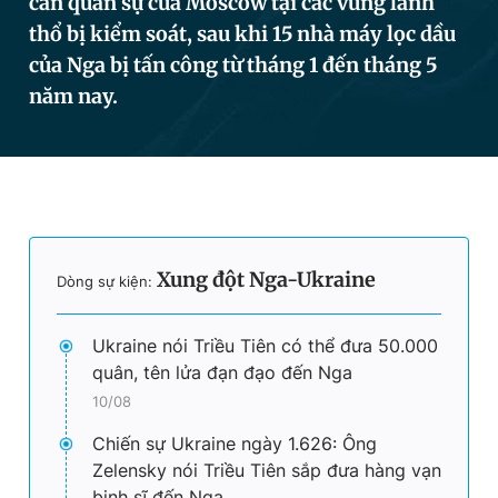
cần quân sự của Moscow tại các vùng lãnh
thổ bị kiểm soát, sau khi 15 nhà máy lọc dầu
của Nga bị tấn công từ tháng 1 đến tháng 5
Đọc Thanh Niên trên điện thoại
năm nay.
Theo dõi báo trên
Xung đột Nga-Ukraine
Hotline
Liên hệ quảng cáo
Dòng sự kiện:
0906 645 777
0908 780 404
Ukraine nói Triều Tiên có thể đưa 50.000
Đặt báo
Quảng cáo
RSS
Tòa soạn
Chính sách bảo
quân, tên lửa đạn đạo đến Nga
10/08
Tổng biên tập: Nguyễn Ngọc Toàn
Phó tổng biên tập thường trực: Hải Thành
Chiến sự Ukraine ngày 1.626: Ông
Phó tổng biên tập: Lâm Hiếu Dũng
Phó tổng biên tập: Trần Việt Hưng
Zelensky nói Triều Tiên sắp đưa hàng vạn
Tổng thư ký tòa soạn: Đức Trung
binh sĩ đến Nga