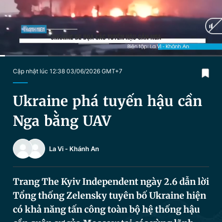
Chuyên mục khác
Tin đã xem
Chào ngày mới
Tin 24h
Đăng xuất
Tin thị trường
Tin 360
Current
0:04
/
Duration
3:00
Cập nhật lúc 12:38 03/06/2026 GMT+7
Time
Video
Magazine
Ukraine phá tuyến hậu cần
Nga bằng UAV
Sản phẩm khác
La Vi
-
Khánh An
Tiện ích
Bạn cần biết
Trang The Kyiv Independent ngày 2.6 dẫn lời
Thông tin tòa soạn
Liên hệ quảng cáo
Tổng thống Zelensky tuyên bố Ukraine hiện
có khả năng tấn công toàn bộ hệ thống hậu