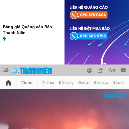
Bảng giá Quảng cáo Báo
Thanh Niên
Video
Thời sự
Đời sống
Giải trí
Giáo dục
Sức khỏe
QUẢNG CÁO
ĐẶT BÁO
Thông tin tài khoản
Đổi mật khẩu
Chuyên mục
Tin đã lưu