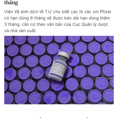
tháng
Giấy phép xuất bản số 110/GP - BTTTT cấp ngày 24.3.2020
© 2003-2026 Bản quyền thuộc về Báo Thanh Niên. Cấm sao chép
Viện Vệ sinh dịch tễ T.Ư cho biết các lô vắc xin Pfizer
dưới mọi hình thức nếu không có sự chấp thuận bằng văn bản.
có hạn dùng 6 tháng sẽ được kéo dài hạn dùng thêm
Phát triển bởi ePi Technologies, JSC.
3 tháng, căn cứ theo văn bản của Cục Quản lý dược
và nhà sản xuất.