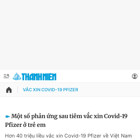
VẮC XIN COVID-19 PFIZER
QUẢNG CÁO
ĐẶT BÁO
Thông tin tài khoản
Một số phản ứng sau tiêm vắc xin Covid-19
Pfizer ở trẻ em
Đổi mật khẩu
Chuyên mục
Hơn 40 triệu liều vắc xin Covid-19 Pfizer về Việt Nam
Tin đã lưu