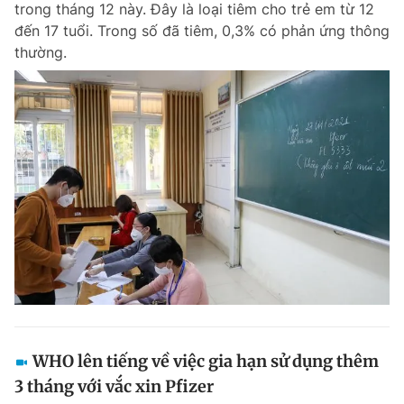
trong tháng 12 này. Đây là loại tiêm cho trẻ em từ 12
Chuyên mục khác
đến 17 tuổi. Trong số đã tiêm, 0,3% có phản ứng thông
Tin đã xem
thường.
Chào ngày mới
Tin 24h
Đăng xuất
Tin thị trường
Tin 360
Video
Magazine
Sản phẩm khác
Tiện ích
Bạn cần biết
Thông tin tòa soạn
Liên hệ quảng cáo
WHO lên tiếng về việc gia hạn sử dụng thêm
3 tháng với vắc xin Pfizer