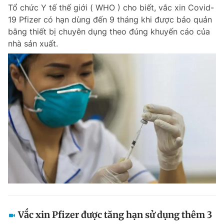
Tổ chức Y tế thế giới ( WHO ) cho biết, vắc xin Covid-
19 Pfizer có hạn dùng đến 9 tháng khi được bảo quản
bằng thiết bị chuyên dụng theo đúng khuyến cáo của
Đọc Thanh Niên trên điện thoại
nhà sản xuất.
Theo dõi báo trên
Hotline
Liên hệ quảng cáo
0906 645 777
0908 780 404
Đặt báo
Quảng cáo
RSS
Tòa soạn
Chính sách bảo m
Tổng biên tập: Nguyễn Ngọc Toàn
Phó tổng biên tập thường trực: Hải Thành
Phó tổng biên tập: Lâm Hiếu Dũng
Phó tổng biên tập: Trần Việt Hưng
Vắc xin Pfizer được tăng hạn sử dụng thêm 3
Tổng thư ký tòa soạn: Đức Trung