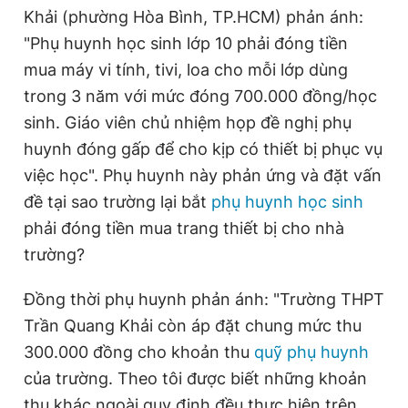
Khải (phường Hòa Bình, TP.HCM) phản ánh:
Giấy phép xuất bản số 110/GP - BTTTT cấp ngày 24.3.2020
© 2003-2026 Bản quyền thuộc về Báo Thanh Niên. Cấm sao
"Phụ huynh học sinh lớp 10 phải đóng tiền
chép dưới mọi hình thức nếu không có sự chấp thuận bằng văn
bản. Phát triển bởi ePi Technologies, JSC.
mua máy vi tính, tivi, loa cho mỗi lớp dùng
trong 3 năm với mức đóng 700.000 đồng/học
sinh. Giáo viên chủ nhiệm họp đề nghị phụ
huynh đóng gấp để cho kịp có thiết bị phục vụ
việc học". Phụ huynh này phản ứng và đặt vấn
đề tại sao trường lại bắt
phụ huynh học sinh
phải đóng tiền mua trang thiết bị cho nhà
trường?
Đồng thời phụ huynh phản ánh: "Trường THPT
Trần Quang Khải còn áp đặt chung mức thu
300.000 đồng cho khoản thu
quỹ phụ huynh
của trường. Theo tôi được biết những khoản
thu khác ngoài quy định đều thực hiện trên