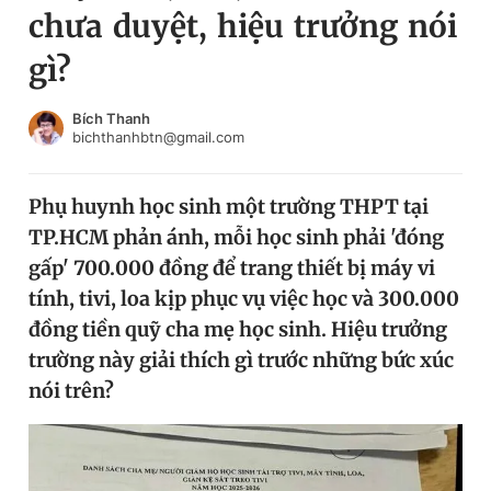
chưa duyệt, hiệu trưởng nói
Chuyên mục khác
Tin đã xem
gì?
Chào ngày mới
Tin 24h
Đăng xuất
Bích Thanh
bichthanhbtn@gmail.com
Tin thị trường
Tin 360
Phụ huynh học sinh một trường THPT tại
Video
Magazine
TP.HCM phản ánh, mỗi học sinh phải 'đóng
gấp' 700.000 đồng để trang thiết bị máy vi
Sản phẩm khác
tính, tivi, loa kịp phục vụ việc học và 300.000
đồng tiền quỹ cha mẹ học sinh. Hiệu trưởng
Tiện ích
Bạn cần biết
trường này giải thích gì trước những bức xúc
nói trên?
Thông tin tòa soạn
Liên hệ quảng cáo