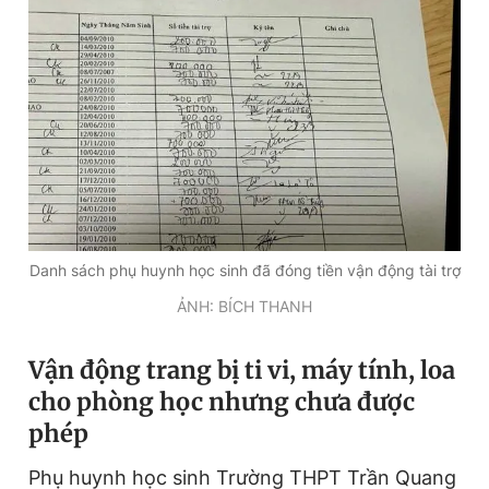
Đọc Thanh Niên trên điện thoại
Theo dõi báo trên
Danh sách phụ huynh học sinh đã đóng tiền vận động tài trợ
Hotline
Liên hệ quảng cáo
0906 645 777
0908 780 404
ẢNH: BÍCH THANH
Đặt báo
Quảng cáo
RSS
Tòa soạn
Chính sách bảo
Vận động trang bị ti vi, máy tính, loa
Tổng biên tập: Nguyễn Ngọc Toàn
cho phòng học nhưng chưa được
Phó tổng biên tập thường trực: Hải Thành
phép
Phó tổng biên tập: Lâm Hiếu Dũng
Phó tổng biên tập: Trần Việt Hưng
Tổng thư ký tòa soạn: Đức Trung
Phụ huynh học sinh Trường THPT Trần Quang