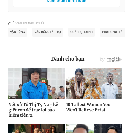
Xem thêm bình luận
Khám phá thêm chủ đề
VẬN ĐỘNG
VẬN ĐỘNG TÀI TRỢ
QUỸ PHỤ HUYNH
PHỤ HUYNH TÀI TRỢ M