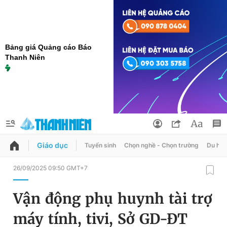
Bảng giá Quảng cáo Báo
Thanh Niên
Giáo dục
Tuyển sinh
Chọn nghề - Chọn trường
Du học
QUẢNG CÁO
ĐẶT BÁO
26/09/2025 09:50 GMT+7
Thông tin tài khoản
Vận động phụ huynh tài trợ
Đổi mật khẩu
Chuyên mục
máy tính, tivi, Sở GD-ĐT
Tin đã lưu