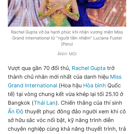
Đọc Thanh Niên trên điện thoại
Rachel Gupta vỡ òa hạnh phúc khi nhận vương miện Miss
Grand International từ "người tiền nhiệm" Luciana Fuster
(Peru)
ẢNH: MGI
Theo dõi báo trên
Vượt qua gần 70 đối thủ,
Rachel Gupta
trở
Hotline
Liên hệ quảng cáo
thành chủ nhân mới nhất của danh hiệu
Miss
0906 645 777
0908 780 404
Grand International
(Hoa hậu
Hòa bình
Quốc
tế) tại vòng chung kết vừa khép lại tối 25.10 ở
Đặt báo
Quảng cáo
RSS
Tòa soạn
Chính sách bảo
Bangkok (
Thái Lan
). Chiến thắng của thí sinh
Tổng biên tập: Nguyễn Ngọc Toàn
Ấn Độ
thuyết phục đông đảo người xem khi cô
Phó tổng biên tập thường trực: Hải Thành
Phó tổng biên tập: Lâm Hiếu Dũng
sở hữu sắc vóc nổi bật, kỹ năng trình diễn
Phó tổng biên tập: Trần Việt Hưng
chuyên nghiệp cùng khả năng thuyết trình, trả
Tổng thư ký tòa soạn: Đức Trung