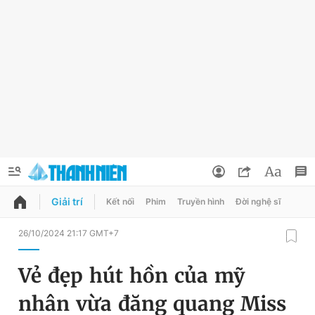
Giải trí
Kết nối
Phim
Truyền hình
Đời nghệ sĩ
QUẢNG CÁO
ĐẶT BÁO
26/10/2024 21:17 GMT+7
Thông tin tài khoản
Vẻ đẹp hút hồn của mỹ
Đổi mật khẩu
Chuyên mục
nhân vừa đăng quang Miss
Tin đã lưu