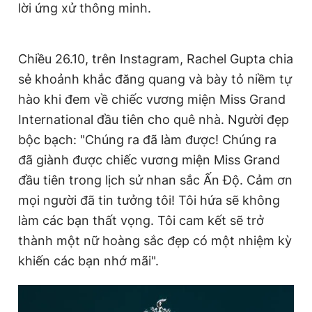
lời ứng xử thông minh.
Giấy phép xuất bản số 110/GP - BTTTT cấp ngày 24.3.2020
© 2003-2026 Bản quyền thuộc về Báo Thanh Niên. Cấm sao
chép dưới mọi hình thức nếu không có sự chấp thuận bằng văn
bản. Phát triển bởi ePi Technologies, JSC.
Chiều 26.10, trên Instagram, Rachel Gupta chia
sẻ khoảnh khắc đăng quang và bày tỏ niềm tự
hào khi đem về chiếc vương miện Miss Grand
International đầu tiên cho quê nhà. Người đẹp
bộc bạch: "Chúng ra đã làm được! Chúng ra
đã giành được chiếc vương miện Miss Grand
đầu tiên trong lịch sử nhan sắc Ấn Độ. Cảm ơn
mọi người đã tin tưởng tôi! Tôi hứa sẽ không
làm các bạn thất vọng. Tôi cam kết sẽ trở
thành một nữ hoàng sắc đẹp có một nhiệm kỳ
khiến các bạn nhớ mãi".