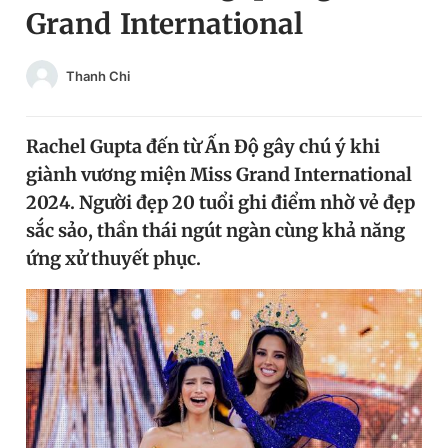
Grand International
Chuyên mục khác
Tin đã xem
Chào ngày mới
Tin 24h
Thanh Chi
Đăng xuất
Tin thị trường
Tin 360
Rachel Gupta đến từ Ấn Độ gây chú ý khi
giành vương miện Miss Grand International
Video
Magazine
2024. Người đẹp 20 tuổi ghi điểm nhờ vẻ đẹp
sắc sảo, thần thái ngút ngàn cùng khả năng
ứng xử thuyết phục.
Sản phẩm khác
Tiện ích
Bạn cần biết
Thông tin tòa soạn
Liên hệ quảng cáo