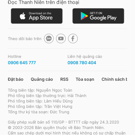
Đọc Thanh Niên trên điện thoại
Theo dõi báo trên
Hotline
Liên hệ quảng cáo
0906 645 777
0908 780 404
Đặt báo
Quảng cáo
RSS
Tòa soạn
Chính sách bảo
Tổng biên tập: Nguyễn Ngọc Toàn
Phó tổng biên tập thường trực: Hải Thành
Phó tổng biên tập: Lâm Hiếu Dũng
Phó tổng biên tập: Trần Việt Hưng
Tổng thư ký tòa soạn: Đức Trung
Giấy phép xuất bản số 110/GP - BTTTT cấp ngày 24.3.2020
© 2003-2026 Bản quyền thuộc về Báo Thanh Niên.
Cấm sao chép dưới mọi hình thức nếu không có sự chấp thuận