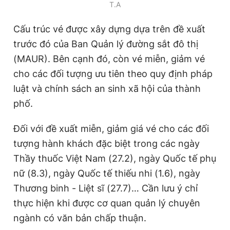
T.A
Giấy phép xuất bản số 110/GP - BTTTT cấp ngày 24.3.2020
© 2003-2026 Bản quyền thuộc về Báo Thanh Niên. Cấm sao
Cấu trúc vé được xây dựng dựa trên đề xuất
chép dưới mọi hình thức nếu không có sự chấp thuận bằng văn
bản. Phát triển bởi ePi Technologies, JSC.
trước đó của Ban Quản lý đường sắt đô thị
(MAUR). Bên cạnh đó, còn vé miễn, giảm vé
cho các đối tượng ưu tiên theo quy định pháp
luật và chính sách an sinh xã hội của thành
phố.
Đối với đề xuất miễn, giảm giá vé cho các đối
tượng hành khách đặc biệt trong các ngày
Thầy thuốc Việt Nam (27.2), ngày Quốc tế phụ
nữ (8.3), ngày Quốc tế thiếu nhi (1.6), ngày
Thương binh - Liệt sĩ (27.7)… Cần lưu ý chỉ
thực hiện khi được cơ quan quản lý chuyên
ngành có văn bản chấp thuận.