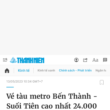
Kinh tế
Kinh tế xanh
Chính sách - Phát triển
Ngân hàn
QUẢNG CÁO
ĐẶT BÁO
13/05/2023 10:34 GMT+7
Thông tin tài khoản
Vé tàu metro Bến Thành -
Đổi mật khẩu
Chuyên mục
Suối Tiên cao nhất 24.000
Tin đã lưu