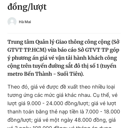
đồng/lượt
Chuyên mục khác
Tin đã xem
Chào ngày mới
Tin 24h
Hà Mai
Đăng xuất
Tin thị trường
Tin 360
Trung tâm Quản lý Giao thông công cộng (Sở
GTVT TP.HCM) vừa báo cáo Sở GTVT TP góp
Video
Magazine
ý phương án giá vé vận tải hành khách công
cộng trên tuyến đường sắt đô thị số 1 (tuyến
metro Bến Thành - Suối Tiên).
Sản phẩm khác
Theo đó, giá vé được đề xuất theo nhiều loại
Tiện ích
Bạn cần biết
tương ứng các mức giá khác nhau. Cụ thể, vé
lượt giá 9.000 - 24.000 đồng/lượt; giá vé lượt
Thông tin tòa soạn
Liên hệ quảng cáo
thanh toán bằng thẻ nạp tiền là 7.000 - 18.000
đồng/lượt; giá vé một ngày 48.000 đồng, giá