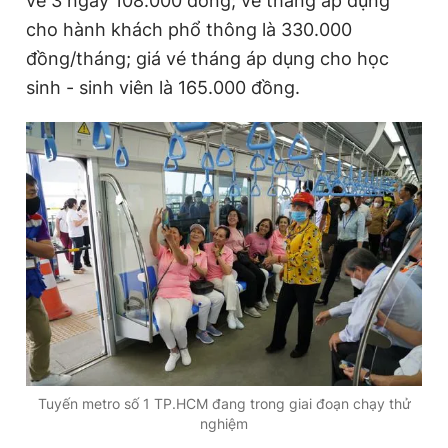
vé 3 ngày 108.000 đồng; vé tháng áp dụng
cho hành khách phổ thông là 330.000
đồng/tháng; giá vé tháng áp dụng cho học
Đọc Thanh Niên trên điện thoại
sinh - sinh viên là 165.000 đồng.
Theo dõi báo trên
Hotline
Liên hệ quảng cáo
0906 645 777
0908 780 404
Đặt báo
Quảng cáo
RSS
Tòa soạn
Chính sách bảo
Tổng biên tập: Nguyễn Ngọc Toàn
Phó tổng biên tập thường trực: Hải Thành
Phó tổng biên tập: Lâm Hiếu Dũng
Tuyến metro số 1 TP.HCM đang trong giai đoạn chạy thử
Phó tổng biên tập: Trần Việt Hưng
nghiệm
Tổng thư ký tòa soạn: Đức Trung