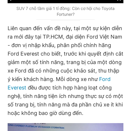
u
u
SUV 7 chỗ tầm giá 1 tỉ đồng: Còn cơ hội cho Toyota
Fortuner?
r
r
r
a
Liên quan đến vấn đề này, tại một sự kiện diễn
e
t
ra mới đây tại TP.HCM, đại diện Ford Việt Nam
n
i
- đơn vị nhập khẩu, phân phối chính hãng
t
o
Ford Everest cho biết, trước khi quyết định cắt
T
n
giảm một số tính năng, trang bị của một dòng
i
xe Ford đã có những cuộc khảo sát, thu thập
m
ý kiến khách hàng. Mỗi dòng xe như
Ford
Everest
e
đều được tích hợp hàng loạt công
nghệ, tính năng tiện ích nhưng thực sự có một
số trang bị, tính năng mà đa phần chủ xe ít khi
hoặc không bao giờ dùng đến.