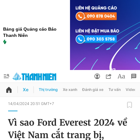
Bảng giá Quảng cáo Báo
Thanh Niên
Xe
Thị trường
Xe xanh
Đánh giá xe
Tư vấn
Video
QUẢNG CÁO
ĐẶT BÁO
14/04/2024 20:51 GMT+7
Thông tin tài khoản
Vì sao Ford Everest 2024 về
Đổi mật khẩu
Chuyên mục
Việt Nam cắt trang bị,
Tin đã lưu