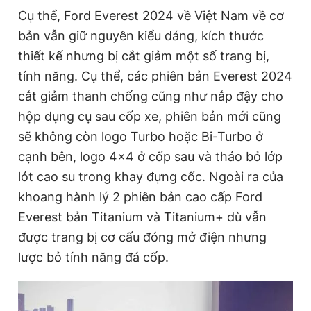
Cụ thể, Ford Everest 2024 về Việt Nam về cơ
bản vẫn giữ nguyên kiểu dáng, kích thước
Đọc Thanh Niên trên điện thoại
thiết kế nhưng bị cắt giảm một số trang bị,
tính năng. Cụ thể, các phiên bản Everest 2024
cắt giảm thanh chống cũng như nắp đậy cho
hộp dụng cụ sau cốp xe, phiên bản mới cũng
Theo dõi báo trên
sẽ không còn logo Turbo hoặc Bi-Turbo ở
cạnh bên, logo 4x4 ở cốp sau và tháo bỏ lớp
Hotline
Liên hệ quảng cáo
lót cao su trong khay đựng cốc. Ngoài ra của
0906 645 777
0908 780 404
khoang hành lý 2 phiên bản cao cấp Ford
Everest bản Titanium và Titanium+ dù vẫn
Đặt báo
Quảng cáo
RSS
Tòa soạn
Chính sách bảo
được trang bị cơ cấu đóng mở điện nhưng
Tổng biên tập: Nguyễn Ngọc Toàn
lược bỏ tính năng đá cốp.
Phó tổng biên tập thường trực: Hải Thành
Phó tổng biên tập: Lâm Hiếu Dũng
Phó tổng biên tập: Trần Việt Hưng
Tổng thư ký tòa soạn: Đức Trung