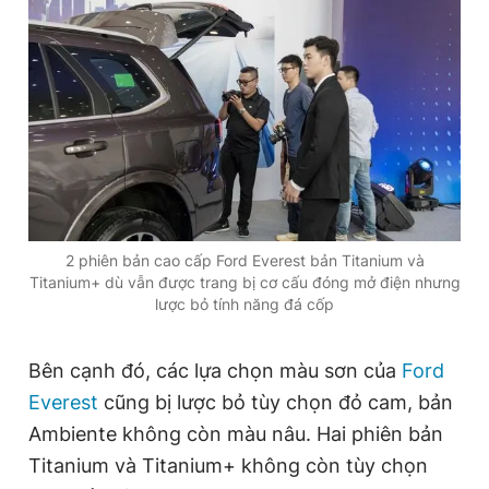
Giấy phép xuất bản số 110/GP - BTTTT cấp ngày 24.3.2020
© 2003-2026 Bản quyền thuộc về Báo Thanh Niên. Cấm sao
chép dưới mọi hình thức nếu không có sự chấp thuận bằng văn
bản. Phát triển bởi ePi Technologies, JSC.
2 phiên bản cao cấp Ford Everest bản Titanium và
Titanium+ dù vẫn được trang bị cơ cấu đóng mở điện nhưng
lược bỏ tính năng đá cốp
Bên cạnh đó, các lựa chọn màu sơn của
Ford
Everest
cũng bị lược bỏ tùy chọn đỏ cam, bản
Ambiente không còn màu nâu. Hai phiên bản
Titanium và Titanium+ không còn tùy chọn