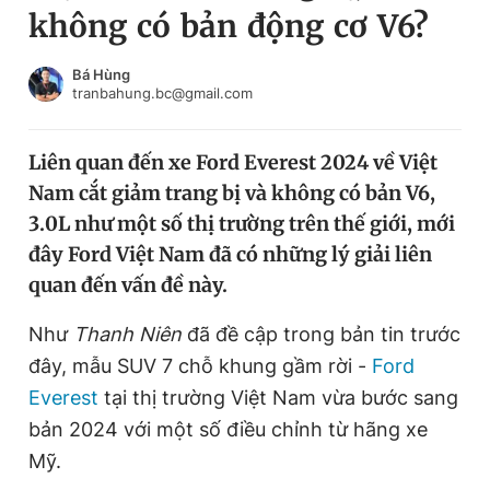
không có bản động cơ V6?
Chuyên mục khác
Tin đã xem
Chào ngày mới
Tin 24h
Bá Hùng
tranbahung.bc@gmail.com
Đăng xuất
Tin thị trường
Tin 360
Liên quan đến xe Ford Everest 2024 về Việt
Nam cắt giảm trang bị và không có bản V6,
Video
Magazine
3.0L như một số thị trường trên thế giới, mới
đây Ford Việt Nam đã có những lý giải liên
quan đến vấn đề này.
Sản phẩm khác
Tiện ích
Như
Thanh Niên
đã đề cập trong bản tin trước
Bạn cần biết
đây, mẫu SUV 7 chỗ khung gầm rời -
Ford
Everest
tại thị trường Việt Nam vừa bước sang
Thông tin tòa soạn
Liên hệ quảng cáo
bản 2024 với một số điều chỉnh từ hãng xe
Mỹ.