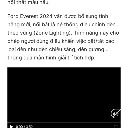
nội thất màu nâu.
Ford Everest 2024 vẫn được bổ sung tính
năng mới, nổi bật là hệ thống điều chỉnh đèn
theo vùng (Zone Lighting). Tính năng này cho
phép người dùng điều khiển việc bật/tắt các
loại đèn như đèn chiếu sáng, đèn gương…
thông qua màn hình giải trí tích hợp.
C
0:00
/
D
3:52