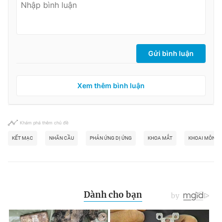
Gửi bình luận
Xem thêm bình luận
Khám phá thêm chủ đề
KẾT MẠC
NHÃN CẦU
PHẢN ỨNG DỊ ỨNG
KHOA MẮT
KHOAI MÔN