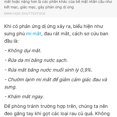
mắt hoặc nặng hơn là các phần khác của bề mặt nhãn cầu như
Giấy phép xuất bản số 110/GP - BTTTT cấp ngày 24.3.2020
kết mạc, giác mạc, gây phản ứng dị ứng
© 2003-2026 Bản quyền thuộc về Báo Thanh Niên. Cấm sao
MINH HỌA: SHUTTESTOCK
chép dưới mọi hình thức nếu không có sự chấp thuận bằng văn
bản. Phát triển bởi ePi Technologies, JSC.
Khi có phản ứng dị ứng xảy ra, biểu hiện như
sưng phù
mi mắt
, đau rát mắt, cách sơ cứu ban
đầu là:
- Không dụi mắt.
- Rửa da mi bằng nước sạch.
- Rửa mắt bằng nước muối sinh lý 0,9%.
- Chườm lạnh mi mắt để giảm cảm giác đau và
sưng.
- Khám mắt ngay.
Để phòng tránh trường hợp trên, chúng ta nên
đeo găng tay khi gọt các loại rau củ quả. Không