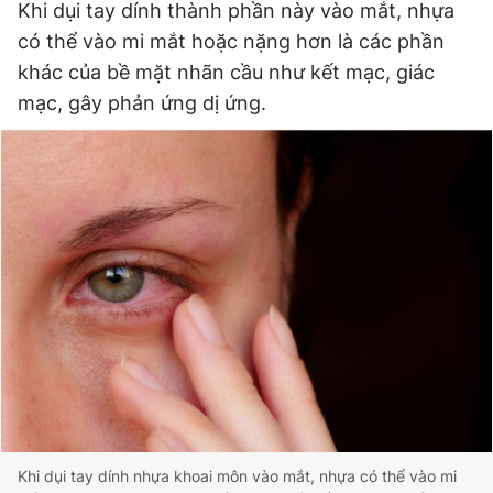
Khi dụi tay dính thành phần này vào mắt, nhựa
có thể vào mi mắt hoặc nặng hơn là các phần
khác của bề mặt nhãn cầu như kết mạc, giác
Đọc Thanh Niên trên điện thoại
mạc, gây phản ứng dị ứng.
Theo dõi báo trên
Hotline
Liên hệ quảng cáo
0906 645 777
0908 780 404
Đặt báo
Quảng cáo
RSS
Tòa soạn
Chính sách bảo
Tổng biên tập: Nguyễn Ngọc Toàn
Phó tổng biên tập thường trực: Hải Thành
Phó tổng biên tập: Lâm Hiếu Dũng
Phó tổng biên tập: Trần Việt Hưng
Khi dụi tay dính nhựa khoai môn vào mắt, nhựa có thể vào mi
Tổng thư ký tòa soạn: Đức Trung