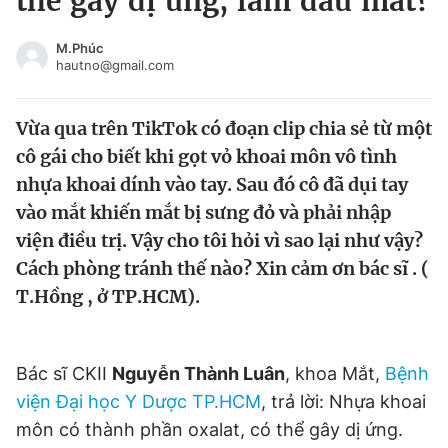
thể gây dị ứng, làm đau mắt?
Chuyên mục khác
Tin đã xem
M.Phúc
hautno@gmail.com
Chào ngày mới
Tin 24h
Đăng xuất
Vừa qua trên TikTok có đoạn clip chia sẻ từ một
Tin thị trường
Tin 360
cô gái cho biết khi gọt vỏ khoai môn vô tình
nhựa khoai dính vào tay. Sau đó cô đã dụi tay
Video
Magazine
vào mắt khiến mắt bị sưng đỏ và phải nhập
viện điều trị. Vậy cho tôi hỏi vì sao lại như vậy?
Sản phẩm khác
Cách phòng tránh thế nào? Xin cảm ơn bác sĩ . (
T.Hồng , ở TP.HCM).
Tiện ích
Bạn cần biết
Thông tin tòa soạn
Liên hệ quảng cáo
Bác sĩ CKII
Nguyễn Thành Luân
, khoa Mắt,
Bệnh
viện Đại học Y Dược TP.HCM
, trả lời: Nhựa khoai
môn có thành phần oxalat, có thể gây dị ứng.