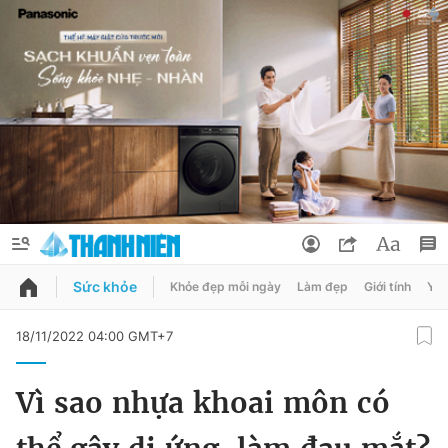
Sức khỏe
Khỏe đẹp mỗi ngày
Làm đẹp
Giới tính
Y t
QUẢNG CÁO
ĐẶT BÁO
18/11/2022 04:00 GMT+7
Thông tin tài khoản
Vì sao nhựa khoai môn có
Đổi mật khẩu
Chuyên mục
Tin đã lưu