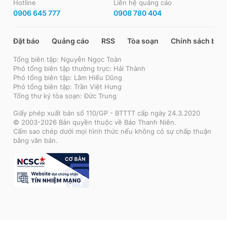
Hotline
Liên hệ quảng cáo
0906 645 777
0908 780 404
Đặt báo
Quảng cáo
RSS
Tòa soạn
Chính sách bảo
Tổng biên tập: Nguyễn Ngọc Toàn
Phó tổng biên tập thường trực: Hải Thành
Phó tổng biên tập: Lâm Hiếu Dũng
Phó tổng biên tập: Trần Việt Hưng
Tổng thư ký tòa soạn: Đức Trung
Giấy phép xuất bản số 110/GP - BTTTT cấp ngày 24.3.2020
© 2003-2026 Bản quyền thuộc về Báo Thanh Niên.
Cấm sao chép dưới mọi hình thức nếu không có sự chấp thuận
bằng văn bản.