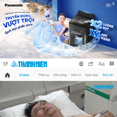
Video
Thời sự
Đời sống
Giải trí
Giáo dục
Sức khỏe
QUẢNG CÁO
ĐẶT BÁO
Thông tin tài khoản
Đổi mật khẩu
Chuyên mục
Tin đã lưu