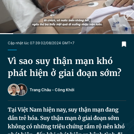
Chuyên mục khác
Tin đã xem
Chào ngày mới
Tin 24h
Đăng xuất
Tin thị trường
Tin 360
Current
0:17
/
Duration
2:50
Cập nhật lúc 07:39 02/08/2024 GMT+7
Time
Video
Magazine
Vì sao suy thận mạn khó
phát hiện ở giai đoạn sớm?
Sản phẩm khác
Trang Châu
-
Công Khởi
Tiện ích
Bạn cần biết
Tại Việt Nam hiện nay, suy thận mạn đang
Thông tin tòa soạn
Liên hệ quảng cáo
dần trẻ hóa. Suy thận mạn ở giai đoạn sớm
không có những triệu chứng rầm rộ nên khó