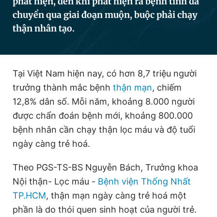
phát hiện, đến khi phát hiện ra bệnh tình đã
chuyển qua giai đoạn muộn, buộc phải chạy
thận nhân tạo.
Đọc Thanh Niên trên điện thoại
Tại Việt Nam hiện nay, có hơn 8,7 triệu người
trưởng thành mắc bệnh
thận mạn
, chiếm
Theo dõi báo trên
12,8% dân số. Mỗi năm, khoảng 8.000 người
được chẩn đoán bệnh mới, khoảng 800.000
Hotline
Liên hệ quảng cáo
bệnh nhân cần chạy thận lọc máu và độ tuổi
0906 645 777
0908 780 404
ngày càng trẻ hoá.
Đặt báo
Quảng cáo
RSS
Tòa soạn
Chính sách bảo
Theo PGS-TS-BS Nguyễn Bách, Trưởng khoa
Tổng biên tập: Nguyễn Ngọc Toàn
Nội thận- Lọc máu -
Bệnh viện Thống Nhất
Phó tổng biên tập thường trực: Hải Thành
Phó tổng biên tập: Lâm Hiếu Dũng
TP.HCM
, thận mạn ngày càng trẻ hoá một
Phó tổng biên tập: Trần Việt Hưng
phần là do thói quen sinh hoạt của người trẻ.
Tổng thư ký tòa soạn: Đức Trung