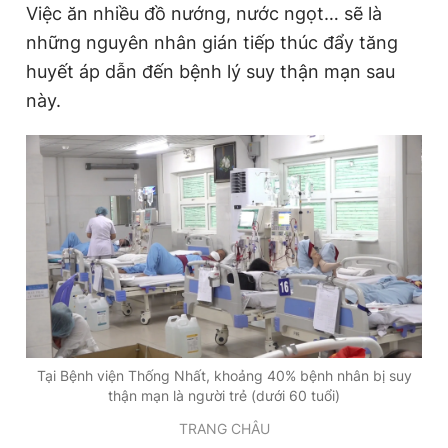
Việc ăn nhiều đồ nướng, nước ngọt… sẽ là
Giấy phép xuất bản số 110/GP - BTTTT cấp ngày 24.3.2020
© 2003-2026 Bản quyền thuộc về Báo Thanh Niên. Cấm sao
những nguyên nhân gián tiếp thúc đẩy tăng
chép dưới mọi hình thức nếu không có sự chấp thuận bằng văn
huyết áp dẫn đến bệnh lý suy thận mạn sau
bản. Phát triển bởi ePi Technologies, JSC.
này.
Tại Bệnh viện Thống Nhất, khoảng 40% bệnh nhân bị suy
thận mạn là người trẻ (dưới 60 tuổi)
TRANG CHÂU