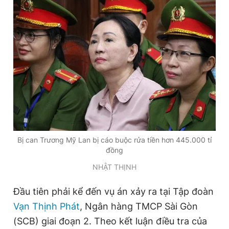
Đọc Thanh Niên trên điện thoại
Theo dõi báo trên
Hotline
Liên hệ quảng cáo
0906 645 777
0908 780 404
Bị can Trương Mỹ Lan bị cáo buộc rửa tiền hơn 445.000 tỉ
đồng
Đặt báo
Quảng cáo
RSS
Tòa soạn
Chính sách bảo
NHẬT THỊNH
Tổng biên tập: Nguyễn Ngọc Toàn
Đầu tiên phải kể đến vụ án xảy ra tại Tập đoàn
Phó tổng biên tập thường trực: Hải Thành
Phó tổng biên tập: Lâm Hiếu Dũng
Vạn Thịnh Phát
, Ngân hàng TMCP Sài Gòn
Phó tổng biên tập: Trần Việt Hưng
(SCB) giai đoạn 2. Theo kết luận điều tra của
Tổng thư ký tòa soạn: Đức Trung