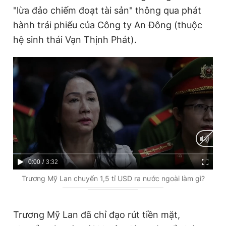
"lừa đảo chiếm đoạt tài sản" thông qua phát
hành trái phiếu của Công ty An Đông (thuộc
hệ sinh thái Vạn Thịnh Phát).
C
0:00
/
D
3:32
u
u
Trương Mỹ Lan chuyển 1,5 tỉ USD ra nước ngoài làm gì?
r
r
r
a
Trương Mỹ Lan đã chỉ đạo rút tiền mặt,
e
t