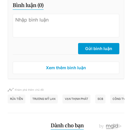
Bình luận (
0
)
Gửi bình luận
Xem thêm bình luận
Khám phá thêm chủ đề
RỬA TIỀN
TRƯƠNG MỸ LAN
VẠN THỊNH PHÁT
SCB
CÔNG TY ALI