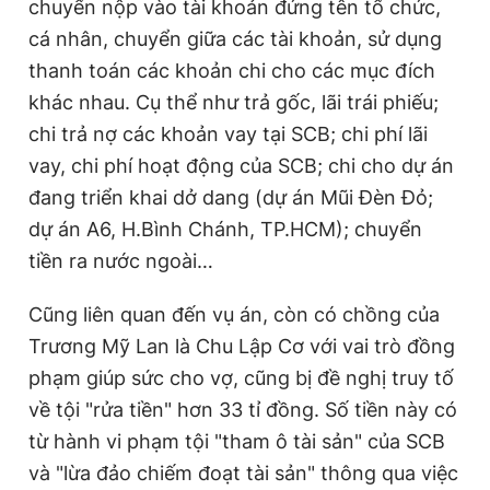
chuyển nộp vào tài khoản đứng tên tổ chức,
n
i
cá nhân, chuyển giữa các tài khoản, sử dụng
t
o
thanh toán các khoản chi cho các mục đích
T
n
khác nhau. Cụ thể như trả gốc, lãi trái phiếu;
i
chi trả nợ các khoản vay tại SCB; chi phí lãi
m
vay, chi phí hoạt động của SCB; chi cho dự án
e
đang triển khai dở dang (dự án Mũi Đèn Đỏ;
dự án A6, H.Bình Chánh, TP.HCM); chuyển
tiền ra nước ngoài…
Cũng liên quan đến vụ án, còn có chồng của
Trương Mỹ Lan là Chu Lập Cơ với vai trò đồng
phạm giúp sức cho vợ, cũng bị đề nghị truy tố
về tội "rửa tiền" hơn 33 tỉ đồng. Số tiền này có
từ hành vi phạm tội "tham ô tài sản" của SCB
và "lừa đảo chiếm đoạt tài sản" thông qua việc