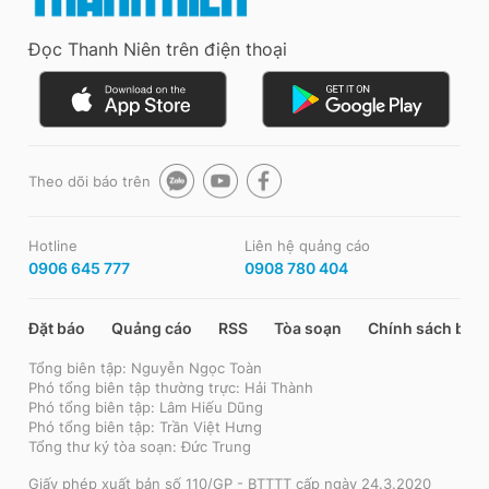
Đọc Thanh Niên trên điện thoại
Theo dõi báo trên
Hotline
Liên hệ quảng cáo
0906 645 777
0908 780 404
Đặt báo
Quảng cáo
RSS
Tòa soạn
Chính sách bảo
Tổng biên tập: Nguyễn Ngọc Toàn
Phó tổng biên tập thường trực: Hải Thành
Phó tổng biên tập: Lâm Hiếu Dũng
Phó tổng biên tập: Trần Việt Hưng
Tổng thư ký tòa soạn: Đức Trung
Giấy phép xuất bản số 110/GP - BTTTT cấp ngày 24.3.2020