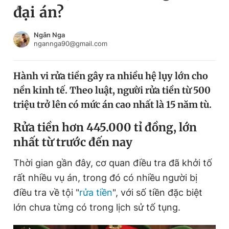
đại án?
Chuyên mục khác
Tin đã xem
Chào ngày mới
Tin 24h
Ngân Nga
ngannga90@gmail.com
Đăng xuất
Tin thị trường
Tin 360
Hành vi rửa tiền gây ra nhiều hệ lụy lớn cho
nền kinh tế. Theo luật, người rửa tiền từ 500
Video
Magazine
triệu trở lên có mức án cao nhất là 15 năm tù.
Rửa tiền hơn 445.000 tỉ đồng, lớn
Sản phẩm khác
nhất từ trước đến nay
Tiện ích
Bạn cần biết
Thời gian gần đây, cơ quan điều tra đã khởi tố
rất nhiều vụ án, trong đó có nhiều người bị
Thông tin tòa soạn
Liên hệ quảng cáo
điều tra về tội "
rửa tiền
", với số tiền đặc biệt
lớn chưa từng có trong lịch sử tố tụng.