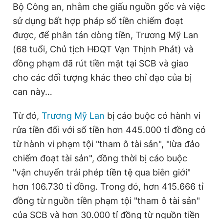
Bộ Công an, nhằm che giấu nguồn gốc và việc
Giấy phép xuất bản số 110/GP - BTTTT cấp ngày 24.3.2020
© 2003-2026 Bản quyền thuộc về Báo Thanh Niên. Cấm sao
sử dụng bất hợp pháp số tiền chiếm đoạt
chép dưới mọi hình thức nếu không có sự chấp thuận bằng văn
được, để phân tán dòng tiền, Trương Mỹ Lan
bản. Phát triển bởi ePi Technologies, JSC.
(68 tuổi, Chủ tịch HĐQT Vạn Thịnh Phát) và
đồng phạm đã rút tiền mặt tại SCB và giao
cho các đối tượng khác theo chỉ đạo của bị
can này…
Từ đó,
Trương Mỹ Lan
bị cáo buộc có hành vi
rửa tiền đối với số tiền hơn 445.000 tỉ đồng có
từ hành vi phạm tội "tham ô tài sản", "lừa đảo
chiếm đoạt tài sản", đồng thời bị cáo buộc
"vận chuyển trái phép tiền tệ qua biên giới"
hơn 106.730 tỉ đồng. Trong đó, hơn 415.666 tỉ
đồng từ nguồn tiền phạm tội "tham ô tài sản"
của SCB và hơn 30.000 tỉ đồng từ nguồn tiền