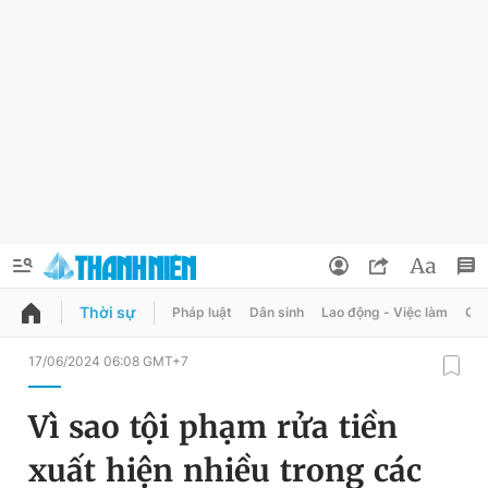
Thời sự
Pháp luật
Dân sinh
Lao động - Việc làm
Quy
QUẢNG CÁO
ĐẶT BÁO
17/06/2024 06:08 GMT+7
Thông tin tài khoản
Vì sao tội phạm rửa tiền
Đổi mật khẩu
Chuyên mục
xuất hiện nhiều trong các
Tin đã lưu