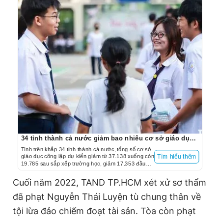
34 tỉnh thành cả nước giảm bao nhiêu cơ sở giáo dục sau sắp xếp trường học?
Tính trên khắp 34 tỉnh thành cả nước, tổng số cơ sở
giáo dục công lập dự kiến giảm từ 37.138 xuống còn
Tìm hiểu thêm
19.785 sau sắp xếp trường học, giảm 17.353 đầu
mối, tương ứng với giảm 46,7%.
Cuối năm 2022, TAND TP.HCM xét xử sơ thẩm
đã phạt Nguyễn Thái Luyện tù chung thân về
tội lừa đảo chiếm đoạt tài sản. Tòa còn phạt