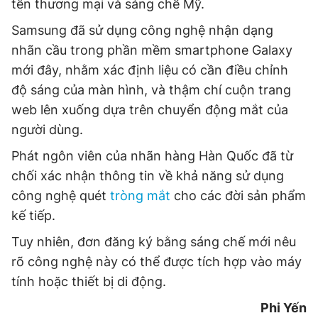
tên thương mại và sáng chế Mỹ.
Giấy phép xuất bản số 110/GP - BTTTT cấp ngày 24.3.2020
© 2003-2026 Bản quyền thuộc về Báo Thanh Niên. Cấm sao
Samsung đã sử dụng công nghệ nhận dạng
chép dưới mọi hình thức nếu không có sự chấp thuận bằng văn
nhãn cầu trong phần mềm smartphone Galaxy
bản. Phát triển bởi ePi Technologies, JSC.
mới đây, nhằm xác định liệu có cần điều chỉnh
độ sáng của màn hình, và thậm chí cuộn trang
web lên xuống dựa trên chuyển động mắt của
người dùng.
Phát ngôn viên của nhãn hàng Hàn Quốc đã từ
chối xác nhận thông tin về khả năng sử dụng
công nghệ quét
tròng mắt
cho các đời sản phẩm
kế tiếp.
Tuy nhiên, đơn đăng ký bằng sáng chế mới nêu
rõ công nghệ này có thể được tích hợp vào máy
tính hoặc thiết bị di động.
Phi Yến