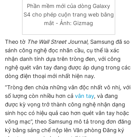
Phần mềm mới của dòng Galaxy
S4 cho phép cuộn trang web bằng
Đọc Thanh Niên trên điện thoại
mắt - Ảnh: Gizmag
Theo tờ
The Wall Street Journal
, Samsung đã so
sánh công nghệ đọc nhãn cầu, cụ thể là xác
nhận danh tính dựa trên tròng đen, với công
Theo dõi báo trên
nghệ quét vân tay đang được áp dụng trong các
dòng điện thoại mới nhất hiện nay.
Hotline
Liên hệ quảng cáo
0906 645 777
0908 780 404
“Tròng đen chứa những vân độc nhất vô nhị, với
số lượng còn nhiều hơn cả
vân tay
, và đang
Đặt báo
Quảng cáo
RSS
Tòa soạn
Chính sách bảo
được kỳ vọng trở thành công nghệ nhận dạng
Tổng biên tập: Nguyễn Ngọc Toàn
sinh học có hiệu quả cao hơn quét vân tay hoặc
Phó tổng biên tập thường trực: Hải Thành
võng mạc”, theo Samsung mô tả trong đơn đăng
Phó tổng biên tập: Lâm Hiếu Dũng
Phó tổng biên tập: Trần Việt Hưng
ký bằng sáng chế nộp lên Văn phòng Đăng ký
Tổng thư ký tòa soạn: Đức Trung