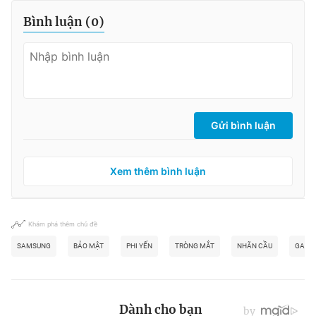
Bình luận (
0
)
Gửi bình luận
Xem thêm bình luận
Khám phá thêm chủ đề
SAMSUNG
BẢO MẬT
PHI YẾN
TRÒNG MẮT
NHÃN CẦU
GALAX