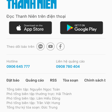
Đọc Thanh Niên trên điện thoại
Theo dõi báo trên
Hotline
Liên hệ quảng cáo
0906 645 777
0908 780 404
Đặt báo
Quảng cáo
RSS
Tòa soạn
Chính sách bảo
Tổng biên tập: Nguyễn Ngọc Toàn
Phó tổng biên tập thường trực: Hải Thành
Phó tổng biên tập: Lâm Hiếu Dũng
Phó tổng biên tập: Trần Việt Hưng
Tổng thư ký tòa soạn: Đức Trung