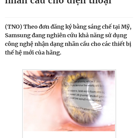
nhãn cầu cho điện thoại
Chuyên mục khác
Tin đã xem
Chào ngày mới
Tin 24h
(TNO) Theo đơn đăng ký bằng sáng chế tại Mỹ,
Đăng xuất
Samsung đang nghiên cứu khả năng sử dụng
Tin thị trường
Tin 360
công nghệ nhận dạng nhãn cầu cho các thiết bị
thế hệ mới của hãng.
Video
Magazine
Sản phẩm khác
Tiện ích
Bạn cần biết
Thông tin tòa soạn
Liên hệ quảng cáo