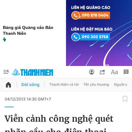
Bảng giá Quảng cáo Báo
Thanh Niên
Đời sống
Thanh Niên và tôi
Tết yêu thương
Người sốn
QUẢNG CÁO
ĐẶT BÁO
04/12/2013 14:30 GMT+7
Thông tin tài khoản
Viễn cảnh công nghệ quét
Đổi mật khẩu
Chuyên mục
Tin đã lưu