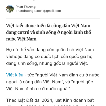
Chuyên mục khác
Phan Thương
Tin đã xem
phanthuongbaochi@gmail.com
Chào ngày mới
Tin 24h
Đăng xuất
Việt kiều được hiểu là công dân Việt Nam
Tin thị trường
Tin 360
đang cư trú và sinh sống ở ngoài lãnh thổ
nước Việt Nam.
Video
Magazine
Họ có thể vẫn đang còn quốc tịch Việt Nam
và/hoặc đang có quốc tịch của quốc gia họ
Sản phẩm khác
đang sinh sống, nhưng gốc là người Việt.
Tiện ích
Bạn cần biết
Việt kiều
- tức "người Việt Nam định cư ở nước
ngoài là công dân Việt Nam", và "người gốc
Thông tin tòa soạn
Liên hệ quảng cáo
Việt Nam định cư ở nước ngoài”.
Theo luật Đất đai 2024, luật Kinh doanh bất