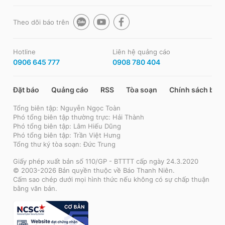
Theo dõi báo trên
Hotline
Liên hệ quảng cáo
0906 645 777
0908 780 404
Đặt báo
Quảng cáo
RSS
Tòa soạn
Chính sách bảo
Tổng biên tập: Nguyễn Ngọc Toàn
Phó tổng biên tập thường trực: Hải Thành
Phó tổng biên tập: Lâm Hiếu Dũng
Phó tổng biên tập: Trần Việt Hưng
Tổng thư ký tòa soạn: Đức Trung
Giấy phép xuất bản số 110/GP - BTTTT cấp ngày 24.3.2020
© 2003-2026 Bản quyền thuộc về Báo Thanh Niên.
Cấm sao chép dưới mọi hình thức nếu không có sự chấp thuận
bằng văn bản.