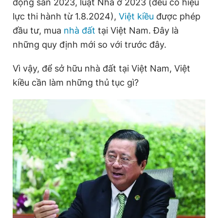
động sản 2023, luật Nhà ở 2023 (đều có hiệu
lực thi hành từ 1.8.2024),
Việt kiều
được phép
đầu tư, mua
nhà đất
tại Việt Nam. Đây là
Đọc Thanh Niên trên điện thoại
những quy định mới so với trước đây.
Vì vậy, để sở hữu nhà đất tại Việt Nam, Việt
kiều cần làm những thủ tục gì?
Theo dõi báo trên
Hotline
Liên hệ quảng cáo
0906 645 777
0908 780 404
Đặt báo
Quảng cáo
RSS
Tòa soạn
Chính sách bảo
Tổng biên tập: Nguyễn Ngọc Toàn
Phó tổng biên tập thường trực: Hải Thành
Phó tổng biên tập: Lâm Hiếu Dũng
Phó tổng biên tập: Trần Việt Hưng
Tổng thư ký tòa soạn: Đức Trung