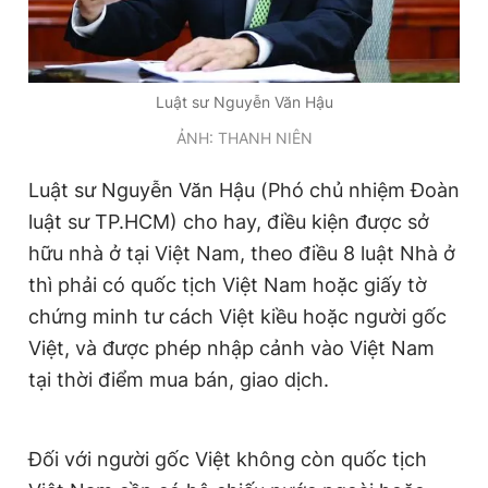
Giấy phép xuất bản số 110/GP - BTTTT cấp ngày 24.3.2020
© 2003-2026 Bản quyền thuộc về Báo Thanh Niên. Cấm sao
chép dưới mọi hình thức nếu không có sự chấp thuận bằng văn
bản. Phát triển bởi ePi Technologies, JSC.
Luật sư Nguyễn Văn Hậu
ẢNH: THANH NIÊN
Luật sư Nguyễn Văn Hậu (Phó chủ nhiệm Đoàn
luật sư TP.HCM) cho hay, đ
iều kiện được sở
hữu nhà ở tại Việt Nam, theo điều 8 luật Nhà ở
thì phải có quốc tịch Việt Nam hoặc giấy tờ
chứng minh tư cách Việt kiều hoặc người gốc
Việt, và được phép nhập cảnh vào Việt Nam
tại thời điểm mua bán, giao dịch.
Đối với người gốc Việt không còn quốc tịch