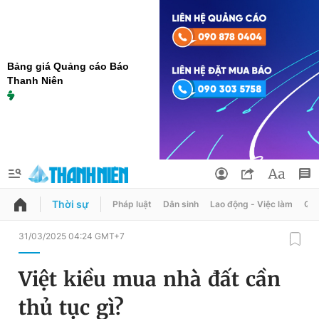
Bảng giá Quảng cáo Báo
Thanh Niên
Thời sự
Pháp luật
Dân sinh
Lao động - Việc làm
Quy
QUẢNG CÁO
ĐẶT BÁO
31/03/2025 04:24 GMT+7
Thông tin tài khoản
Việt kiều mua nhà đất cần
Đổi mật khẩu
Chuyên mục
thủ tục gì?
Tin đã lưu