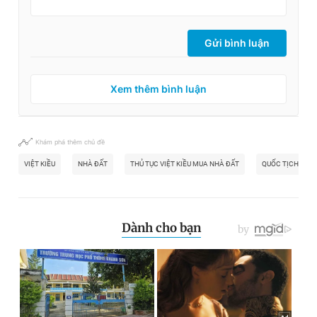
Gửi bình luận
Xem thêm bình luận
Khám phá thêm chủ đề
VIỆT KIỀU
NHÀ ĐẤT
THỦ TỤC VIỆT KIỀU MUA NHÀ ĐẤT
QUỐC TỊCH VIỆT