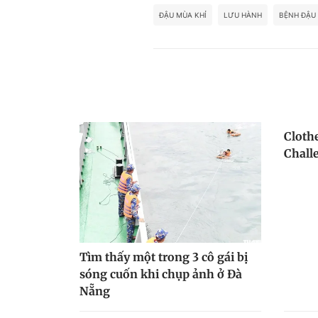
ĐẬU MÙA KHỈ
LƯU HÀNH
BỆNH ĐẬU