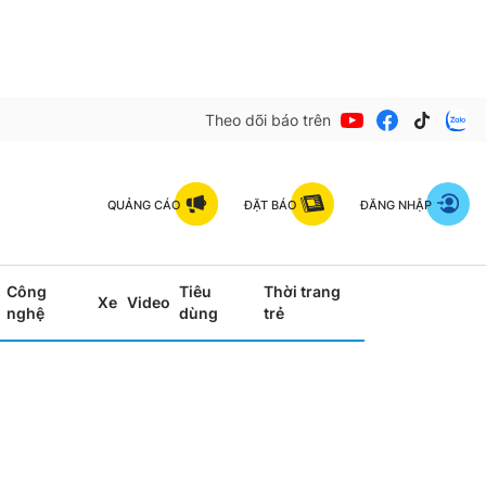
Theo dõi báo trên
QUẢNG CÁO
ĐẶT BÁO
ĐĂNG NHẬP
Công
Tiêu
Thời trang
Xe
Video
nghệ
dùng
trẻ