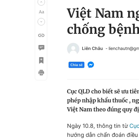
Việt Nam n
chống bệnh
Liên Châu
- lienchautn@gm
Chia sẻ
Cục QLD cho biết sẽ ưu tiê
phép nhập khẩu thuốc , ngu
Việt Nam theo đúng quy đ
Ngày 10.8, thông tin từ
Cục
hướng dẫn chẩn đoán điều 