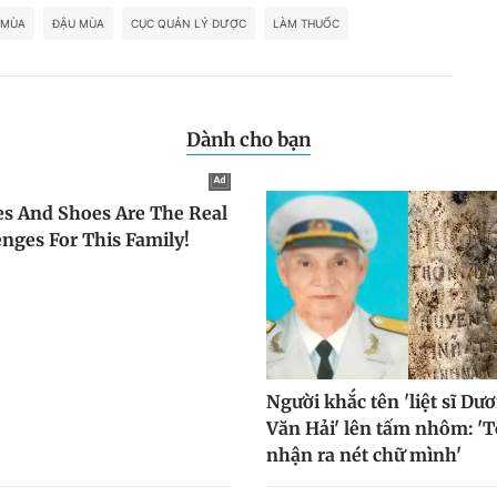
 MÙA
ĐẬU MÙA
CỤC QUẢN LÝ DƯỢC
LÀM THUỐC