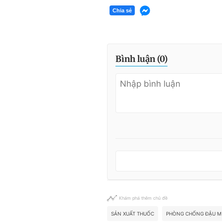
Chia sẻ
Bình luận (
0
)
Khám phá thêm chủ đề
SẢN XUẤT THUỐC
PHÒNG CHỐNG ĐẬU M