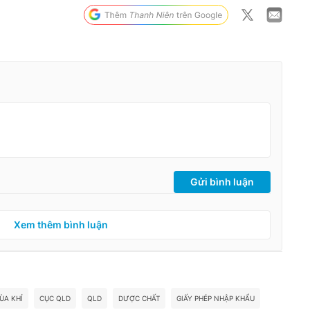
Gửi bình luận
Xem thêm bình luận
ÙA KHỈ
CỤC QLD
QLD
DƯỢC CHẤT
GIẤY PHÉP NHẬP KHẨU