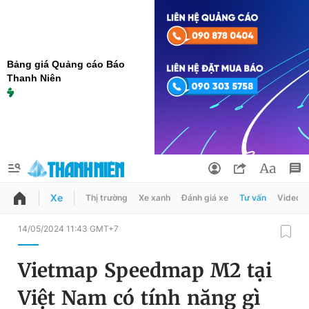
Bảng giá Quảng cáo Báo
Thanh Niên
Xe
Thị trường
Xe xanh
Đánh giá xe
Tư vấn
Video
QUẢNG CÁO
ĐẶT BÁO
14/05/2024 11:43 GMT+7
Thông tin tài khoản
Vietmap Speedmap M2 tại
Đổi mật khẩu
Chuyên mục
Việt Nam có tính năng gì
Tin đã lưu