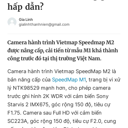
hấp dẫn?
Chuyên mục khác
Tin đã xem
Chào ngày mới
Tin 24h
Gia Linh
gialinhthanhnien@gmail.com
Đăng xuất
Tin thị trường
Tin 360
Camera hành trình Vietmap Speedmap M2
được nâng cấp, cải tiến từ mẫu M1 khá thành
Video
Magazine
công trước đó tại thị trường Việt Nam.
Camera hành trình Vietmap SpeedMap M2 là
Sản phẩm khác
bản nâng cấp của
SpeedMap M1
, trang bị vi xử
Tiện ích
Bạn cần biết
lý NTK98529 mạnh hơn, cho phép camera
trước ghi hình 2K WDR với cảm biến Sony
Starvis 2 IMX675, góc rộng 150 độ, tiêu cự
Thông tin tòa soạn
Liên hệ quảng cáo
F1.75. Camera sau Full HD với cảm biến
SC223A, góc rộng 150 độ, tiêu cự F2.0, cung