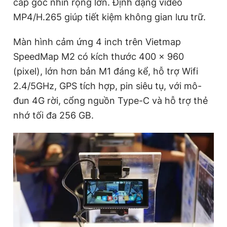
cấp góc nhìn rộng lớn. Định dạng video
MP4/H.265 giúp tiết kiệm không gian lưu trữ.
Đọc Thanh Niên trên điện thoại
Màn hình cảm ứng 4 inch trên Vietmap
SpeedMap M2 có kích thước 400 x 960
(pixel), lớn hơn bản M1 đáng kể, hỗ trợ Wifi
2.4/5GHz, GPS tích hợp, pin siêu tụ, với mô-
Theo dõi báo trên
đun 4G rời, cổng nguồn Type-C và hỗ trợ thẻ
nhớ tối đa 256 GB.
Hotline
Liên hệ quảng cáo
0906 645 777
0908 780 404
Đặt báo
Quảng cáo
RSS
Tòa soạn
Chính sách bảo
Tổng biên tập: Nguyễn Ngọc Toàn
Phó tổng biên tập thường trực: Hải Thành
Phó tổng biên tập: Lâm Hiếu Dũng
Phó tổng biên tập: Trần Việt Hưng
Tổng thư ký tòa soạn: Đức Trung