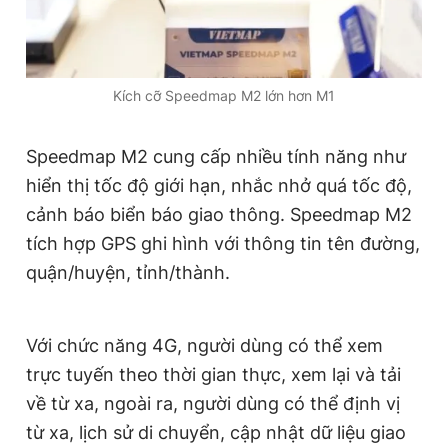
Giấy phép xuất bản số 110/GP - BTTTT cấp ngày 24.3.2020
© 2003-2026 Bản quyền thuộc về Báo Thanh Niên. Cấm sao
chép dưới mọi hình thức nếu không có sự chấp thuận bằng văn
bản. Phát triển bởi ePi Technologies, JSC.
Kích cỡ Speedmap M2 lớn hơn M1
Speedmap M2 cung cấp nhiều tính năng như
hiển thị tốc độ giới hạn, nhắc nhở quá tốc độ,
cảnh báo biển báo giao thông. Speedmap M2
tích hợp GPS ghi hình với thông tin tên đường,
quận/huyện, tỉnh/thành.
Với chức năng 4G, người dùng có thể xem
trực tuyến theo thời gian thực, xem lại và tải
về từ xa, ngoài ra, người dùng có thể định vị
từ xa, lịch sử di chuyển, cập nhật dữ liệu giao