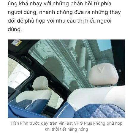
ứng khá nhạy với những phản hồi từ phía
n
i
người dùng, nhanh chóng đưa ra những thay
t
o
đổi để phù hợp với nhu cầu thị hiếu người
T
n
dùng.
i
m
e
Trần kính trước đây trên VinFast VF 9 Plus không phù hợp
khi thời tiết nắng nóng