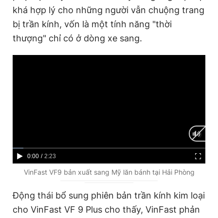
khá hợp lý cho những người vẫn chuộng trang
bị trần kính, vốn là một tính năng "thời
thượng" chỉ có ở dòng xe sang.
C
0:00
/
D
2:23
u
u
VinFast VF9 bản xuất sang Mỹ lăn bánh tại Hải Phòng
r
r
Động thái bổ sung phiên bản trần kính kim loại
r
a
cho VinFast VF 9 Plus cho thấy, VinFast phản
e
t