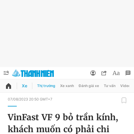
Xe
Thị trường
Xe xanh
Đánh giá xe
Tư vấn
Video
QUẢNG CÁO
ĐẶT BÁO
07/08/2023 20:50 GMT+7
Thông tin tài khoản
VinFast VF 9 bỏ trần kính,
Đổi mật khẩu
Chuyên mục
khách muốn có phải chi
Tin đã lưu