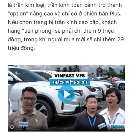
là trần kim loại, trần kính toàn cảnh trở thành
Giấy phép xuất bản số 110/GP - BTTTT cấp ngày 24.3.2020
© 2003-2026 Bản quyền thuộc về Báo Thanh Niên. Cấm sao
"option" nâng cao và chỉ có ở phiên bản Plus.
chép dưới mọi hình thức nếu không có sự chấp thuận bằng văn
Nếu chọn trang bị trần kính cao cấp, khách
bản. Phát triển bởi ePi Technologies, JSC.
hàng "tiên phong" sẽ phải chi thêm 9 triệu
đồng, trong khi người mua mới sẽ chi thêm 29
triệu đồng.
0:00