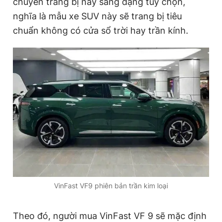
chuyển trang bị này sang dạng tùy chọn,
nghĩa là mẫu xe SUV này sẽ trang bị tiêu
chuẩn không có cửa sổ trời hay trần kính.
Đọc Thanh Niên trên điện thoại
Theo dõi báo trên
Hotline
Liên hệ quảng cáo
0906 645 777
0908 780 404
Đặt báo
Quảng cáo
RSS
Tòa soạn
Chính sách bảo
Tổng biên tập: Nguyễn Ngọc Toàn
VinFast VF9 phiên bản trần kim loại
Phó tổng biên tập thường trực: Hải Thành
Phó tổng biên tập: Lâm Hiếu Dũng
Phó tổng biên tập: Trần Việt Hưng
Tổng thư ký tòa soạn: Đức Trung
Theo đó, người mua VinFast VF 9 sẽ mặc định