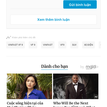
Gửi bình luận
Xem thêm bình luận
Khám phá thêm chủ đề
VINFAST VF 9
VF 9
VINFAST
VF9
SUV
XE ĐIỆN
Ô TÔ 