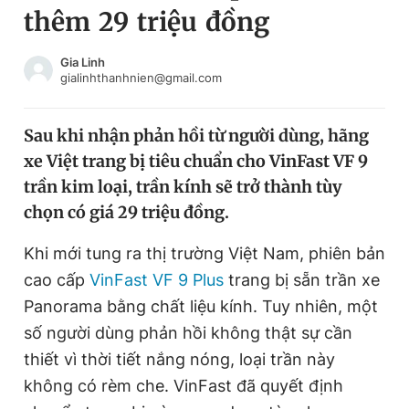
thêm 29 triệu đồng
Chuyên mục khác
Tin đã xem
Chào ngày mới
Tin 24h
Gia Linh
gialinhthanhnien@gmail.com
Đăng xuất
Tin thị trường
Tin 360
Sau khi nhận phản hồi từ người dùng, hãng
xe Việt trang bị tiêu chuẩn cho VinFast VF 9
Video
Magazine
trần kim loại, trần kính sẽ trở thành tùy
chọn có giá 29 triệu đồng.
Sản phẩm khác
Khi mới tung ra thị trường Việt Nam, phiên bản
Tiện ích
Bạn cần biết
cao cấp
VinFast VF 9 Plus
trang bị sẵn trần xe
Panorama bằng chất liệu kính. Tuy nhiên, một
số người dùng phản hồi không thật sự cần
Thông tin tòa soạn
Liên hệ quảng cáo
thiết vì thời tiết nắng nóng, loại trần này
không có rèm che. VinFast đã quyết định