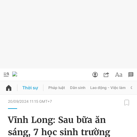
Thời sự
Pháp luật
Dân sinh
Lao động - Việc làm
Quy
QUẢNG CÁO
ĐẶT BÁO
20/09/2024 11:15 GMT+7
Thông tin tài khoản
Vĩnh Long: Sau bữa ăn
Đổi mật khẩu
Chuyên mục
sáng, 7 học sinh trường
Tin đã lưu