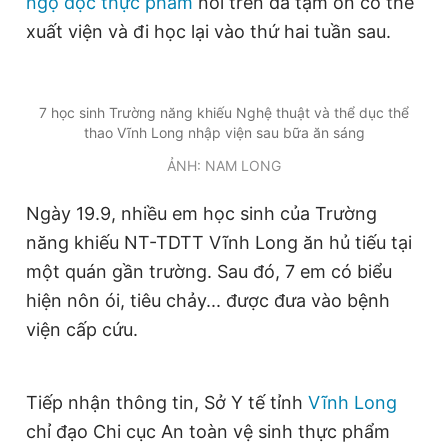
ngộ độc thực phẩm
nói trên đã tạm ổn có thể
xuất viện và đi học lại vào thứ hai tuần sau.
Đọc Thanh Niên trên điện thoại
7 học sinh Trường năng khiếu Nghệ thuật và thể dục thể
thao Vĩnh Long nhập viện sau bữa ăn sáng
ẢNH: NAM LONG
Theo dõi báo trên
Ngày 19.9, nhiều em học sinh của Trường
Hotline
Liên hệ quảng cáo
năng khiếu NT-TDTT Vĩnh Long ăn hủ tiếu tại
0906 645 777
0908 780 404
một quán gần trường. Sau đó, 7 em có biểu
hiện nôn ói, tiêu chảy... được đưa vào bệnh
Đặt báo
Quảng cáo
RSS
Tòa soạn
Chính sách bảo
viện cấp cứu.
Tổng biên tập: Nguyễn Ngọc Toàn
Phó tổng biên tập thường trực: Hải Thành
Phó tổng biên tập: Lâm Hiếu Dũng
Phó tổng biên tập: Trần Việt Hưng
Tiếp nhận thông tin, Sở Y tế tỉnh
Vĩnh Long
Tổng thư ký tòa soạn: Đức Trung
chỉ đạo Chi cục An toàn vệ sinh thực phẩm
Giấy phép xuất bản số 110/GP - BTTTT cấp ngày 24.3.2020