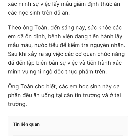
xác minh sự việc lấy mẫu giám định thức ăn
© 2003-2026 Bản quyền thuộc về Báo Thanh Niên. Cấm sao
chép dưới mọi hình thức nếu không có sự chấp thuận bằng văn
các học sinh trên đã ăn.
bản. Phát triển bởi ePi Technologies, JSC.
Theo ông Toàn, đến sáng nay, sức khỏe các
em đã ổn định, bệnh viện đang tiến hành lấy
mẫu máu, nước tiểu để kiểm tra nguyên nhân.
Sau khi xảy ra sự việc các cơ quan chức năng
đã đến lập biên bản sự việc và tiến hành xác
minh vụ nghi ngộ độc thực phẩm trên.
Ông Toàn cho biết, các em học sinh này đa
phần đều ăn uống tại căn tin trường và ở tại
trường.
Tin liên quan