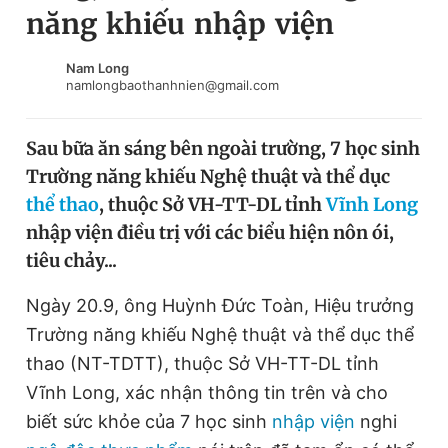
năng khiếu nhập viện
Chuyên mục khác
Tin đã xem
Chào ngày mới
Tin 24h
Nam Long
namlongbaothanhnien@gmail.com
Đăng xuất
Tin thị trường
Tin 360
Sau bữa ăn sáng bên ngoài trường, 7 học sinh
Trường năng khiếu Nghệ thuật và thể dục
Video
Magazine
thể thao
, thuộc Sở VH-TT-DL tỉnh
Vĩnh Long
nhập viện điều trị với các biểu hiện nôn ói,
tiêu chảy...
Sản phẩm khác
Tiện ích
Ngày 20.9, ông Huỳnh Đức Toàn, Hiệu trưởng
Bạn cần biết
Trường năng khiếu Nghệ thuật và thể dục thể
thao (NT-TDTT), thuộc Sở VH-TT-DL tỉnh
Thông tin tòa soạn
Liên hệ quảng cáo
Vĩnh Long, xác nhận thông tin trên và cho
biết sức khỏe của 7 học sinh
nhập viện
nghi