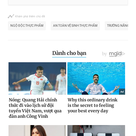
Khám phá thêm chủ đề
NGỘ ĐỘC THỰC PHẨM
AN TOÀN VỆ SINH THỰC PHẨM
TRƯỜNG NĂNG KHI