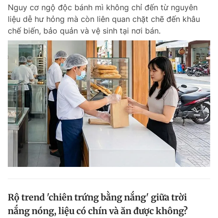
Nguy cơ ngộ độc bánh mì không chỉ đến từ nguyên
liệu dễ hư hỏng mà còn liên quan chặt chẽ đến khâu
chế biến, bảo quản và vệ sinh tại nơi bán.
Đọc Thanh Niên trên điện thoại
Theo dõi báo trên
Hotline
Liên hệ quảng cáo
0906 645 777
0908 780 404
Đặt báo
Quảng cáo
RSS
Tòa soạn
Chính sách bảo m
Tổng biên tập: Nguyễn Ngọc Toàn
Phó tổng biên tập thường trực: Hải Thành
Phó tổng biên tập: Lâm Hiếu Dũng
Rộ trend 'chiên trứng bằng nắng' giữa trời
Phó tổng biên tập: Trần Việt Hưng
nắng nóng, liệu có chín và ăn được không?
Tổng thư ký tòa soạn: Đức Trung