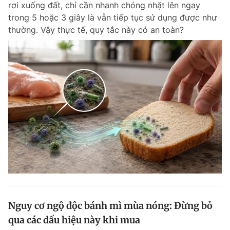
rơi xuống đất, chỉ cần nhanh chóng nhặt lên ngay
Chuyên mục khác
trong 5 hoặc 3 giây là vẫn tiếp tục sử dụng được như
Tin đã xem
thường. Vậy thực tế, quy tắc này có an toàn?
Chào ngày mới
Tin 24h
Đăng xuất
Tin thị trường
Tin 360
Video
Magazine
Sản phẩm khác
Tiện ích
Bạn cần biết
Thông tin tòa soạn
Liên hệ quảng cáo
Nguy cơ ngộ độc bánh mì mùa nóng: Đừng bỏ
qua các dấu hiệu này khi mua