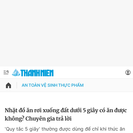
AN TOÀN VỆ SINH THỰC PHẨM
QUẢNG CÁO
ĐẶT BÁO
Thông tin tài khoản
Nhặt đồ ăn rơi xuống đất dưới 5 giây có ăn được
không? Chuyên gia trả lời
Đổi mật khẩu
Chuyên mục
'Quy tắc 5 giây' thường được dùng để chỉ khi thức ăn
Tin đã lưu