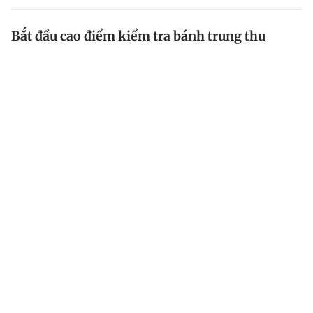
Bắt đầu cao điểm kiểm tra bánh trung thu
Bước vào mùa cao điểm kinh doanh bánh trung thu,
các cơ quan quản lý thị trường bắt đầu thực hiện
chương trình kiểm tra, kiểm soát nhằm đảm bảo an
toàn vệ sinh thực phẩm cho người dân.