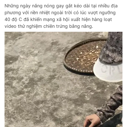
Những ngày nắng nóng gay gắt kéo dài tại nhiều địa
Giấy phép xuất bản số 110/GP - BTTTT cấp ngày 24.3.2020
© 2003-2026 Bản quyền thuộc về Báo Thanh Niên. Cấm sao chép
phương với nền nhiệt ngoài trời có lúc vượt ngưỡng
dưới mọi hình thức nếu không có sự chấp thuận bằng văn bản.
40 độ C đã khiến mạng xã hội xuất hiện hàng loạt
Phát triển bởi ePi Technologies, JSC.
video thử nghiệm chiên trứng bằng nắng.