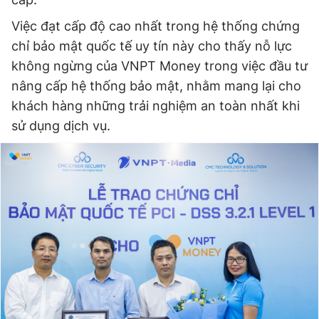
Việc đạt cấp độ cao nhất trong hệ thống chứng
chỉ bảo mật quốc tế uy tín này cho thấy nỗ lực
Đọc Thanh Niên trên điện thoại
không ngừng của VNPT Money trong việc đầu tư
nâng cấp hệ thống bảo mật, nhằm mang lại cho
khách hàng những trải nghiệm an toàn nhất khi
sử dụng dịch vụ.
Theo dõi báo trên
Hotline
Liên hệ quảng cáo
0906 645 777
0908 780 404
Đặt báo
Quảng cáo
RSS
Tòa soạn
Chính sách bảo
Tổng biên tập: Nguyễn Ngọc Toàn
Phó tổng biên tập thường trực: Hải Thành
Phó tổng biên tập: Lâm Hiếu Dũng
Phó tổng biên tập: Trần Việt Hưng
Tổng thư ký tòa soạn: Đức Trung