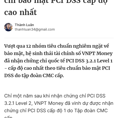
chỉ bảo mật PCI DSS cấp độ
Chuyên mục khác
cao nhất
Tin đã xem
Chào ngày mới
Tin 24h
Thành Luân
Đăng xuất
thanhluan34@gmail.com
Tin thị trường
Tin 360
Vượt qua 12 nhóm tiêu chuẩn nghiêm ngặt về
Video
Magazine
bảo mật, hệ sinh thái tài chính số VNPT Money
đã nhận chứng chỉ quốc tế PCI DSS 3.2.1 Level 1
- cấp độ cao nhất theo tiêu chuẩn bảo mật PCI
Sản phẩm khác
DSS do tập đoàn CMC cấp.
Tiện ích
Bạn cần biết
Chỉ một năm sau khi nhận chứng chỉ PCI DSS
Thông tin tòa soạn
Liên hệ quảng cáo
3.2.1 Level 2, VNPT Money đã vinh dự được nhận
chứng chỉ PCI DSS cấp độ 1 do Tập đoàn CMC
cấp.