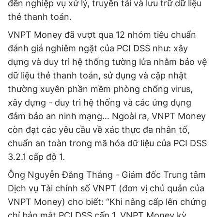
đến nghiệp vụ xử lý, truyền tải và lưu trữ dữ liệu
thẻ thanh toán.
VNPT Money đã vượt qua 12 nhóm tiêu chuẩn
đánh giá nghiêm ngặt của PCI DSS như: xây
dựng và duy trì hệ thống tường lửa nhằm bảo vệ
dữ liệu thẻ thanh toán, sử dụng và cập nhật
thường xuyên phần mềm phòng chống virus,
xây dựng - duy trì hệ thống và các ứng dụng
đảm bảo an ninh mạng… Ngoài ra, VNPT Money
còn đạt các yêu cầu về xác thực đa nhân tố,
chuẩn an toàn trong mã hóa dữ liệu của PCI DSS
3.2.1 cấp độ 1.
Ông Nguyễn Đăng Thắng - Giám đốc Trung tâm
Dịch vụ Tài chính số VNPT (đơn vị chủ quản của
VNPT Money) cho biết: “Khi nâng cấp lên chứng
chỉ bảo mật PCI DSS cấp 1, VNPT Money kỳ