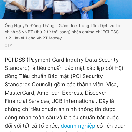
Giấy phép xuất bản số 110/GP - BTTTT cấp ngày 24.3.2020
© 2003-2026 Bản quyền thuộc về Báo Thanh Niên. Cấm sao
chép dưới mọi hình thức nếu không có sự chấp thuận bằng văn
bản. Phát triển bởi ePi Technologies, JSC.
Ông Nguyễn Đăng Thắng - Giám đốc Trung Tâm Dịch vụ Tài
chính số VNPT (thứ 2 từ trái sang) nhận chứng chỉ PCI DSS
3.2.1 level 1 cho VNPT Money
CTV
PCI DSS (Payment Card Indutry Data Security
Standard) là tiêu chuẩn bảo mật xác lập bởi Hội
đồng Tiêu chuẩn Bảo mật (PCI Security
Standards Council) gồm các thành viên: Visa,
MasterCard, American Express, Discover
Financial Services, JCB International. Đây là
chứng chỉ tiêu chuẩn an ninh thông tin được
công nhận toàn cầu và là tiêu chuẩn bắt buộc
đối với tất cả tổ chức,
doanh nghiệp
có liên quan