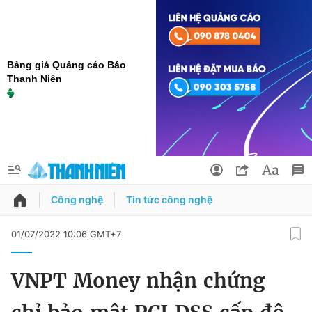
Bảng giá Quảng cáo Báo
Thanh Niên
Công nghệ
Tin tức công nghệ
QUẢNG CÁO
ĐẶT BÁO
01/07/2022 10:06 GMT+7
Thông tin tài khoản
VNPT Money nhận chứng
Đổi mật khẩu
Chuyên mục
Tin đã lưu