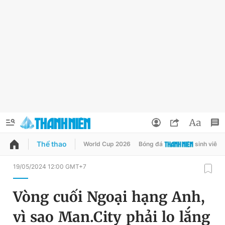
Thể thao
World Cup 2026
Bóng đá
sinh viên
QUẢNG CÁO
ĐẶT BÁO
19/05/2024 12:00 GMT+7
Thông tin tài khoản
Vòng cuối Ngoại hạng Anh,
Đổi mật khẩu
Chuyên mục
vì sao Man.City phải lo lắng
Tin đã lưu