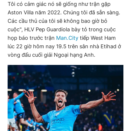
Tôi có cảm giác nó sẽ giống như trận gặp
Aston Villa năm 2022. Chúng tôi đã sẵn sàng.
Các cầu thủ của tôi sẽ không bao giờ bỏ
Đọc Thanh Niên trên điện thoại
cuộc", HLV Pep Guardiola bày tỏ trong cuộc
họp báo trước trận
Man.City
tiếp West Ham
lúc 22 giờ hôm nay 19.5 trên sân nhà Etihad ở
vòng đấu cuối giải Ngoại hạng Anh.
Theo dõi báo trên
Hotline
Liên hệ quảng cáo
0906 645 777
0908 780 404
Đặt báo
Quảng cáo
RSS
Tòa soạn
Chính sách bảo
Tổng biên tập: Nguyễn Ngọc Toàn
Phó tổng biên tập thường trực: Hải Thành
Phó tổng biên tập: Lâm Hiếu Dũng
Phó tổng biên tập: Trần Việt Hưng
Tổng thư ký tòa soạn: Đức Trung