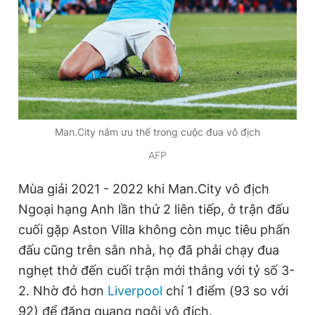
Giấy phép xuất bản số 110/GP - BTTTT cấp ngày 24.3.2020
© 2003-2026 Bản quyền thuộc về Báo Thanh Niên. Cấm sao
chép dưới mọi hình thức nếu không có sự chấp thuận bằng văn
bản. Phát triển bởi ePi Technologies, JSC.
Man.City nắm ưu thế trong cuộc đua vô địch
AFP
Mùa giải 2021 - 2022 khi Man.City vô địch
Ngoại hạng Anh lần thứ 2 liên tiếp, ở trận đấu
cuối gặp Aston Villa không còn mục tiêu phấn
đấu cũng trên sân nhà, họ đã phải chạy đua
nghẹt thở đến cuối trận mới thắng với tỷ số 3-
2. Nhờ đó hơn
Liverpool
chỉ 1 điểm (93 so với
92) để đăng quang ngôi vô địch.