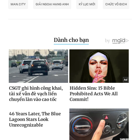
MAN.CITY
GIẢI NGOẠI HẠNG ANH
KỶ LỤC MỚI
CHỨC VÔ ĐỊCH