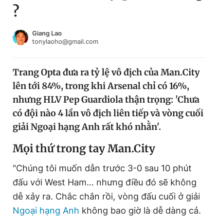
?
Chuyên mục khác
Tin đã xem
Chào ngày mới
Tin 24h
Giang Lao
tonylaoho@gmail.com
Đăng xuất
Tin thị trường
Tin 360
Trang Opta đưa ra tỷ lệ vô địch của Man.City
lên tới 84%, trong khi Arsenal chỉ có 16%,
Video
Magazine
nhưng HLV Pep Guardiola thận trọng: 'Chưa
có đội nào 4 lần vô địch liên tiếp và vòng cuối
giải Ngoại hạng Anh rất khó nhằn'.
Sản phẩm khác
Mọi thứ trong tay Man.City
Tiện ích
Bạn cần biết
"Chúng tôi muốn dẫn trước 3-0 sau 10 phút
Thông tin tòa soạn
Liên hệ quảng cáo
đấu với West Ham… nhưng điều đó sẽ không
dễ xảy ra. Chắc chắn rồi, vòng đấu cuối ở giải
Ngoại hạng Anh
không bao giờ là dễ dàng cả.