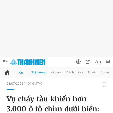
Xe
Thị trường
Xe xanh
Đánh giá xe
Tư vấn
Video
QUẢNG CÁO
ĐẶT BÁO
01/07/2025 11:01 GMT+7
Thông tin tài khoản
Vụ cháy tàu khiến hơn
Đổi mật khẩu
Chuyên mục
3.000 ô tô chìm dưới biển:
Tin đã lưu