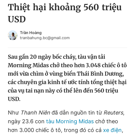
Thiệt hại khoảng 560 triệu
Chuyên mục khác
Tin đã xem
USD
Chào ngày mới
Tin 24h
Đăng xuất
Trần Hoàng
tranbahung.bc@gmail.com
Tin thị trường
Tin 360
Sau gần 20 ngày bốc cháy, tàu vận tải
Video
Magazine
Morning Midas chở theo hơn 3.048 chiếc ô tô
mới vừa chìm ở vùng biển Thái Bình Dương,
Sản phẩm khác
các chuyên gia kinh tế ước tính tổng thiệt hại
của vụ tai nạn này có thể lên đến 560 triệu
Tiện ích
Bạn cần biết
USD.
Thông tin tòa soạn
Liên hệ quảng cáo
Như
Thanh Niên
đã dẫn nguồn tin từ
Reuters
,
ngày 23.6 con
tàu Morning Midas
chở theo
hơn 3.000 chiếc ô tô, trong đó có cả
xe điện
,