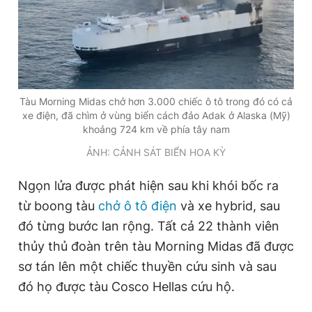
Giấy phép xuất bản số 110/GP - BTTTT cấp ngày 24.3.2020
© 2003-2026 Bản quyền thuộc về Báo Thanh Niên. Cấm sao
chép dưới mọi hình thức nếu không có sự chấp thuận bằng văn
bản. Phát triển bởi ePi Technologies, JSC.
Tàu Morning Midas chở hơn 3.000 chiếc ô tô trong đó có cả
xe điện, đã chìm ở vùng biển cách đảo Adak ở Alaska (Mỹ)
khoảng 724 km về phía tây nam
ẢNH: CẢNH SÁT BIỂN HOA KỲ
Ngọn lửa được phát hiện sau khi khói bốc ra
từ boong tàu
chở ô tô điện
và xe hybrid, sau
đó từng bước lan rộng. Tất cả 22 thành viên
thủy thủ đoàn trên tàu Morning Midas đã được
sơ tán lên một chiếc thuyền cứu sinh và sau
đó họ được tàu Cosco Hellas cứu hộ.