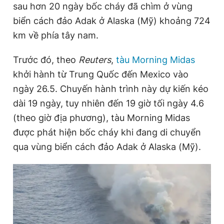
sau hơn 20 ngày bốc cháy đã chìm ở vùng
biển cách đảo Adak ở Alaska (Mỹ) khoảng 724
km về phía tây nam.
Đọc Thanh Niên trên điện thoại
Trước đó, theo
Reuters
,
tàu Morning Midas
khởi hành từ Trung Quốc đến Mexico vào
ngày 26.5. Chuyến hành trình này dự kiến kéo
Theo dõi báo trên
dài 19 ngày, tuy nhiên đến 19 giờ tối ngày 4.6
(theo giờ địa phương), tàu Morning Midas
Hotline
Liên hệ quảng cáo
được phát hiện bốc cháy khi đang di chuyển
0906 645 777
0908 780 404
qua vùng biển cách đảo Adak ở Alaska (Mỹ).
Đặt báo
Quảng cáo
RSS
Tòa soạn
Chính sách bảo
Tổng biên tập: Nguyễn Ngọc Toàn
Phó tổng biên tập thường trực: Hải Thành
Phó tổng biên tập: Lâm Hiếu Dũng
Phó tổng biên tập: Trần Việt Hưng
Tổng thư ký tòa soạn: Đức Trung