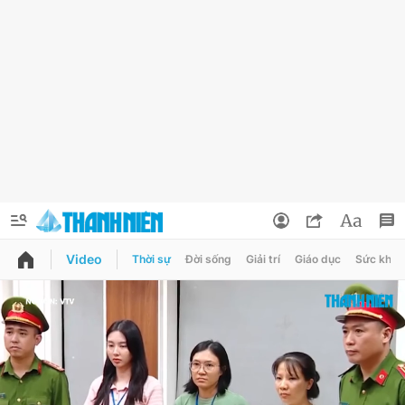
Video
Thời sự
Đời sống
Giải trí
Giáo dục
Sức khỏe
QUẢNG CÁO
ĐẶT BÁO
Thông tin tài khoản
Đổi mật khẩu
Chuyên mục
Tin đã lưu