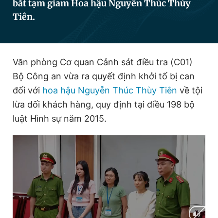
bắt tạm giam Hoa hậu Nguyễn Thúc Thùy
Tiên.
Đọc Thanh Niên trên điện thoại
Văn phòng Cơ quan Cảnh sát điều tra (C01)
Bộ Công an vừa ra quyết định khởi tố bị can
đối với
hoa hậu Nguyễn Thúc Thùy Tiên
về tội
Theo dõi báo trên
lừa dối khách hàng, quy định tại điều 198 bộ
luật Hình sự năm 2015.
Hotline
Liên hệ quảng cáo
0906 645 777
0908 780 404
Đặt báo
Quảng cáo
RSS
Tòa soạn
Chính sách bảo
Tổng biên tập: Nguyễn Ngọc Toàn
Phó tổng biên tập thường trực: Hải Thành
Phó tổng biên tập: Lâm Hiếu Dũng
Phó tổng biên tập: Trần Việt Hưng
Tổng thư ký tòa soạn: Đức Trung