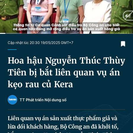
Chuyên mục khác
Tin đã xem
Chào ngày mới
Tin 24h
Đăng xuất
Tin thị trường
Tin 360
Current
0:05
/
Duration
1:58
Cập nhật lúc 20:30 19/05/2025 GMT+7
Time
Video
Magazine
Hoa hậu Nguyễn Thúc Thùy
Tiên bị bắt liên quan vụ án
Sản phẩm khác
kẹo rau củ Kera
Tiện ích
Bạn cần biết
TT Phát triển Nội dung số
Thông tin tòa soạn
Liên hệ quảng cáo
Liên quan vụ án sản xuất thực phẩm giả và
lừa dối khách hàng, Bộ Công an đã khởi tố,