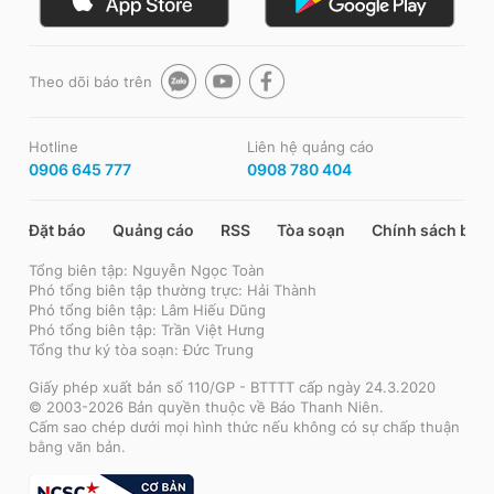
Theo dõi báo trên
Hotline
Liên hệ quảng cáo
0906 645 777
0908 780 404
Đặt báo
Quảng cáo
RSS
Tòa soạn
Chính sách bảo
Tổng biên tập: Nguyễn Ngọc Toàn
Phó tổng biên tập thường trực: Hải Thành
Phó tổng biên tập: Lâm Hiếu Dũng
Phó tổng biên tập: Trần Việt Hưng
Tổng thư ký tòa soạn: Đức Trung
Giấy phép xuất bản số 110/GP - BTTTT cấp ngày 24.3.2020
© 2003-2026 Bản quyền thuộc về Báo Thanh Niên.
Cấm sao chép dưới mọi hình thức nếu không có sự chấp thuận
bằng văn bản.