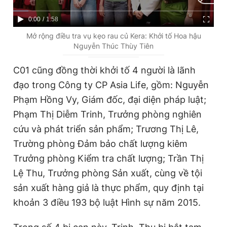
Giấy phép xuất bản số 110/GP - BTTTT cấp ngày 24.3.2020
© 2003-2026 Bản quyền thuộc về Báo Thanh Niên. Cấm sao
C
0:00
/
D
1:58
chép dưới mọi hình thức nếu không có sự chấp thuận bằng văn
u
u
Mở rộng điều tra vụ kẹo rau củ Kera: Khởi tố Hoa hậu
bản. Phát triển bởi ePi Technologies, JSC.
Nguyễn Thúc Thùy Tiên
r
r
r
a
C01 cũng đồng thời khởi tố 4 người là lãnh
e
t
đạo trong Công ty CP Asia Life, gồm: Nguyễn
n
i
Phạm Hồng Vy, Giám đốc, đại diện pháp luật;
t
o
Phạm Thị Diễm Trinh, Trưởng phòng nghiên
T
n
cứu và phát triển sản phẩm; Trương Thị Lê,
i
Trường phòng Đảm bảo chất lượng kiêm
m
Trưởng phòng Kiểm tra chất lượng; Trần Thị
Lệ Thu, Trưởng phòng Sản xuất, cùng về tội
e
sản xuất hàng giả là thực phẩm, quy định tại
khoản 3 điều 193 bộ luật Hình sự năm 2015.