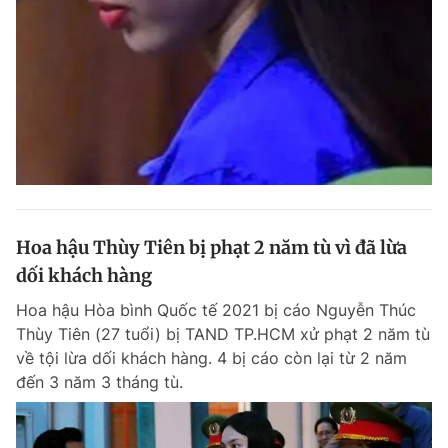
Đọc Thanh Niên trên điện thoại
Theo dõi báo trên
Hoa hậu Thùy Tiên bị phạt 2 năm tù vì đã lừa
Hotline
Liên hệ quảng cáo
0906 645 777
0908 780 404
dối khách hàng
Hoa hậu Hòa bình Quốc tế 2021 bị cáo Nguyễn Thúc
Đặt báo
Quảng cáo
RSS
Tòa soạn
Chính sách bảo m
Thùy Tiên (27 tuổi) bị TAND TP.HCM xử phạt 2 năm tù
về tội lừa dối khách hàng. 4 bị cáo còn lại từ 2 năm
Tổng biên tập: Nguyễn Ngọc Toàn
Phó tổng biên tập thường trực: Hải Thành
đến 3 năm 3 tháng tù.
Phó tổng biên tập: Lâm Hiếu Dũng
Phó tổng biên tập: Trần Việt Hưng
Tổng thư ký tòa soạn: Đức Trung