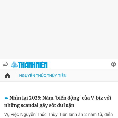
NGUYỄN THÚC THÙY TIÊN
QUẢNG CÁO
ĐẶT BÁO
Thông tin tài khoản
Nhìn lại 2025: Năm 'biến động' của V-biz với
những scandal gây sốt dư luận
Đổi mật khẩu
Chuyên mục
Vụ việc Nguyễn Thúc Thùy Tiên lãnh án 2 năm tù, diễn
Tin đã lưu