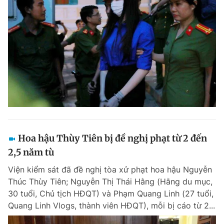
Giấy phép xuất bản số 110/GP - BTTTT cấp ngày 24.3.2020
© 2003-2026 Bản quyền thuộc về Báo Thanh Niên. Cấm sao chép
dưới mọi hình thức nếu không có sự chấp thuận bằng văn bản.
Phát triển bởi ePi Technologies, JSC.
Hoa hậu Thùy Tiên bị đề nghị phạt từ 2 đến
2,5 năm tù
Viện kiểm sát đã đề nghị tòa xử phạt hoa hậu Nguyễn
Thúc Thùy Tiên; Nguyễn Thị Thái Hằng (Hằng du mục,
30 tuổi, Chủ tịch HĐQT) và Phạm Quang Linh (27 tuổi,
Quang Linh Vlogs, thành viên HĐQT), mỗi bị cáo từ 2...