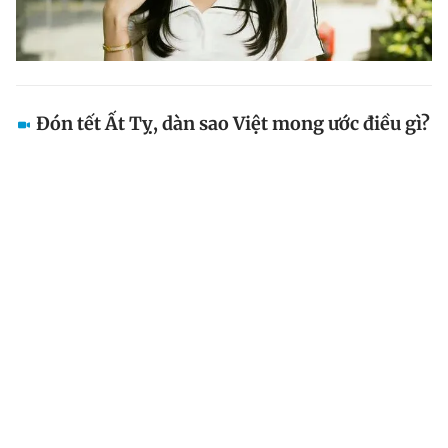
Đón tết Ất Tỵ, dàn sao Việt mong ước điều gì?
Linh Tâm, Ngọc Huyền, Tùng Dương, Thanh Thảo, Minh
Tuyết, Kiều Minh Tuấn, Ngọc Hân, Thùy Tiên và cùng
nhiều nghệ sĩ Việt khác gửi những lời chúc tốt đẹp đến
độc giả của Báo Thanh Niên nhân Tết Ất Tỵ.