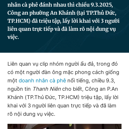
nhân cà phê đánh nhau thì chiều 9.3.2025,
Công an phường An Khánh (tại TP.Thủ Đức,
TP.HCM) đã triệu tập, lấy lời khai với 3 người
Đọc Thanh Niên trên điện thoại
liên quan trực tiếp và đã làm rõ nội dung vụ
việc.
Theo dõi báo trên
Liên quan vụ clip nhóm người ẩu đả, trong đó
có một người đàn ông mặc phong cách giống
Hotline
Liên hệ quảng cáo
0906 645 777
0908 780 404
một
doanh nhân cà phê
nổi tiếng, chiều 9.3,
nguồn tin
Thanh Niên
cho biết, Công an P.An
Đặt báo
Quảng cáo
RSS
Tòa soạn
Chính sách bảo
Khánh (TP.Thủ Đức, TP.HCM) triệu tập, lấy lời
Tổng biên tập: Nguyễn Ngọc Toàn
khai với 3 người liên quan trực tiếp và đã làm
Phó tổng biên tập thường trực: Hải Thành
rõ nội dung vụ việc.
Phó tổng biên tập: Lâm Hiếu Dũng
Phó tổng biên tập: Trần Việt Hưng
Tổng thư ký tòa soạn: Đức Trung