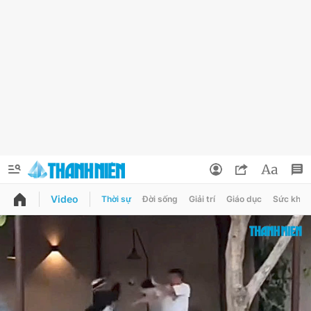
Video
Thời sự
Đời sống
Giải trí
Giáo dục
Sức khỏe
QUẢNG CÁO
ĐẶT BÁO
Thông tin tài khoản
Đổi mật khẩu
Chuyên mục
Tin đã lưu