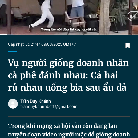
Chuyên mục khác
Tin đã xem
Chào ngày mới
Tin 24h
Đăng xuất
Tin thị trường
Tin 360
Current
0:05
/
Duration
1:36
Cập nhật lúc 21:47 09/03/2025 GMT+7
Time
Video
Magazine
Vụ người giống doanh nhân
cà phê đánh nhau: Cả hai
Sản phẩm khác
rủ nhau uống bia sau ẩu đả
Tiện ích
Bạn cần biết
Trần Duy Khánh
tranduykhanhbctt@gmail.com
Thông tin tòa soạn
Liên hệ quảng cáo
Trong khi mạng xã hội vẫn còn đang lan
truyền đoạn video người mặc đồ giống doanh