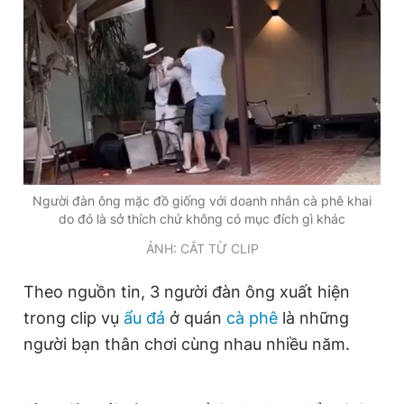
Giấy phép xuất bản số 110/GP - BTTTT cấp ngày 24.3.2020
© 2003-2026 Bản quyền thuộc về Báo Thanh Niên. Cấm sao
chép dưới mọi hình thức nếu không có sự chấp thuận bằng văn
bản. Phát triển bởi ePi Technologies, JSC.
Người đàn ông mặc đồ giống với doanh nhân cà phê khai
do đó là sở thích chứ không có mục đích gì khác
ẢNH: CẮT TỪ CLIP
Theo nguồn tin, 3 người đàn ông xuất hiện
trong clip vụ
ẩu đả
ở quán
cà phê
là những
người bạn thân chơi cùng nhau nhiều năm.