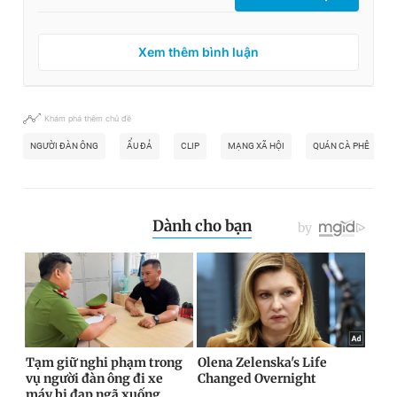
Xem thêm bình luận
Khám phá thêm chủ đề
NGƯỜI ĐÀN ÔNG
ẨU ĐẢ
CLIP
MẠNG XÃ HỘI
QUÁN CÀ PHÊ