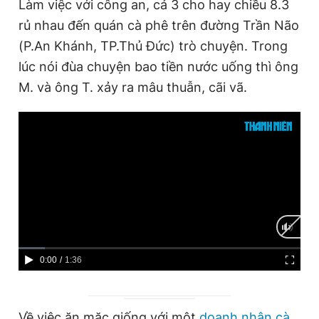
Làm việc với công an, cả 3 cho hay chiều 8.3
rủ nhau đến quán cà phê trên đường Trần Não
(P.An Khánh, TP.Thủ Đức) trò chuyện. Trong
lúc nói đùa chuyện bao tiền nước uống thì ông
M. và ông T. xảy ra mâu thuẫn, cãi vã.
C
0:00
/
D
1:36
u
u
r
r
Về việc ăn mặc giống với một
doanh nhân cà