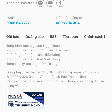
Theo dõi báo trên
Hotline
Liên hệ quảng cáo
0906 645 777
0908 780 404
Đặt báo
Quảng cáo
RSS
Tòa soạn
Chính sách bảo
Tổng biên tập: Nguyễn Ngọc Toàn
Phó tổng biên tập thường trực: Hải Thành
Phó tổng biên tập: Lâm Hiếu Dũng
Phó tổng biên tập: Trần Việt Hưng
Tổng thư ký tòa soạn: Đức Trung
Giấy phép xuất bản số 110/GP - BTTTT cấp ngày 24.3.2020
© 2003-2026 Bản quyền thuộc về Báo Thanh Niên.
Cấm sao chép dưới mọi hình thức nếu không có sự chấp thuận
bằng văn bản.