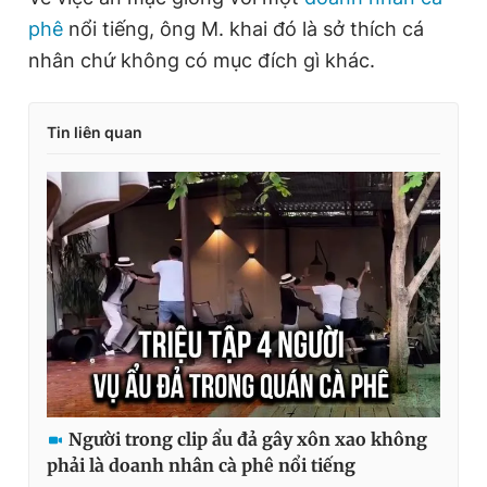
r
a
phê
nổi tiếng, ông M. khai đó là sở thích cá
e
t
nhân chứ không có mục đích gì khác.
n
i
t
o
Tin liên quan
T
n
i
m
e
Người trong clip ẩu đả gây xôn xao không
phải là doanh nhân cà phê nổi tiếng