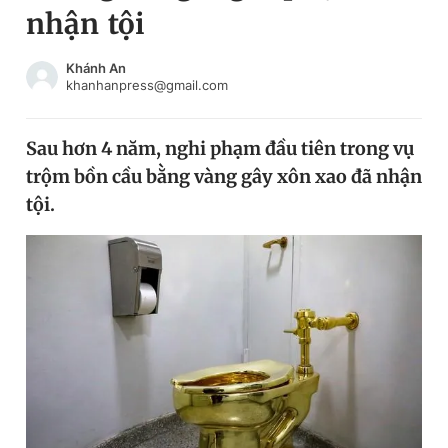
nhận tội
Chuyên mục khác
Tin đã xem
Chào ngày mới
Tin 24h
Khánh An
khanhanpress@gmail.com
Đăng xuất
Tin thị trường
Tin 360
Sau hơn 4 năm, nghi phạm đầu tiên trong vụ
trộm bồn cầu bằng vàng gây xôn xao đã nhận
Video
Magazine
tội.
Sản phẩm khác
Tiện ích
Bạn cần biết
Thông tin tòa soạn
Liên hệ quảng cáo