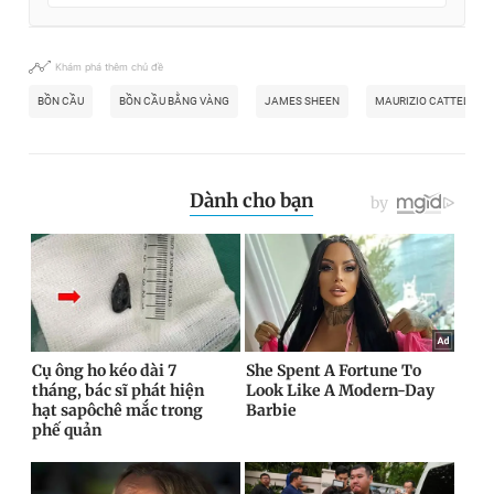
Khám phá thêm chủ đề
BỒN CẦU
BỒN CẦU BẰNG VÀNG
JAMES SHEEN
MAURIZIO CATTELAN