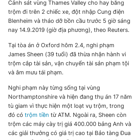
T
n
Cảnh sát vùng Thames Valley cho hay băng
i
trộm đi trên 2 chiếc xe, đột nhập Cung điện
m
Blenheim và tháo dỡ bồn cầu trước 5 giờ sáng
nay 14.9.2019 (giờ địa phương), theo Reuters.
e
Tại tòa án ở Oxford hôm 2.4, nghi phạm
James Sheen (39 tuổi) đã thừa nhận hành vi
trộm cắp tài sản, vận chuyển tài sản phạm tội
và âm mưu tái phạm.
Nghi phạm này từng sống tại vùng
Northamptonshire và hiện đang thụ án 17 năm
tù giam vì thực hiện một loạt vụ trộm, trong
đó có
trộm tiền
từ ATM. Ngoài ra, Sheen còn
trộm các máy cày trị giá 400.000 bảng Anh và
các giải thưởng có giá trị cao tại Bảo tàng Đua