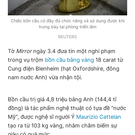
Chiếc bồn cầu có đầy đủ chức năng và sử dụng được khi
Đọc Thanh Niên trên điện thoại
trưng bày tại phòng triển lãm
REUTERS
Tờ
Mirror
ngày 3.4 đưa tin một nghi phạm
Theo dõi báo trên
trong vụ trộm
bồn cầu bằng vàng
18 carat từ
Cung điện Blenheim (hạt Oxfordshire, đông
Hotline
Liên hệ quảng cáo
nam nước Anh) vừa nhận tội.
0906 645 777
0908 780 404
Đặt báo
Quảng cáo
RSS
Tòa soạn
Chính sách bảo
Bồn cầu trị giá 4,8 triệu bảng Anh (144,4 tỉ
đồng) là tác phẩm nghệ thuật có tựa đề "nước
Tổng biên tập: Nguyễn Ngọc Toàn
Phó tổng biên tập thường trực: Hải Thành
Mỹ", được nghệ sĩ người Ý
Maurizio Cattelan
Phó tổng biên tập: Lâm Hiếu Dũng
tạo ra từ 103 kg vàng, nhằm châm biếm sự
Phó tổng biên tập: Trần Việt Hưng
Tổng thư ký tòa soạn: Đức Trung
giàu có quá mức.