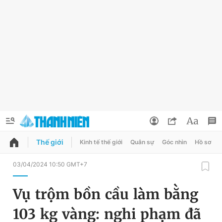
Thế giới
Kinh tế thế giới
Quân sự
Góc nhìn
Hồ sơ
QUẢNG CÁO
ĐẶT BÁO
03/04/2024 10:50 GMT+7
Thông tin tài khoản
Vụ trộm bồn cầu làm bằng
Đổi mật khẩu
Chuyên mục
103 kg vàng: nghi phạm đã
Tin đã lưu