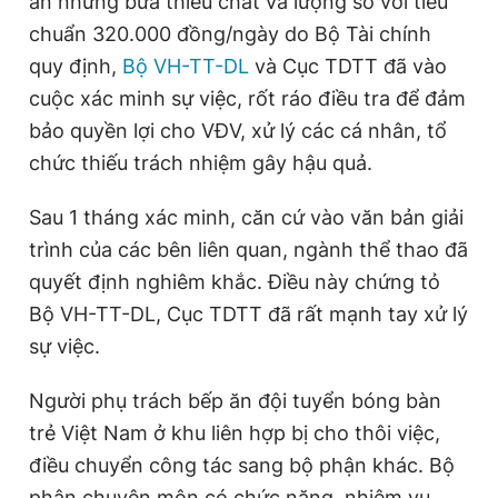
ăn những bữa thiếu chất và lượng so với tiêu
chuẩn 320.000 đồng/ngày do Bộ Tài chính
quy định,
Bộ VH-TT-DL
và Cục TDTT đã vào
Đọc Thanh Niên trên điện thoại
cuộc xác minh sự việc, rốt ráo điều tra để đảm
bảo quyền lợi cho VĐV, xử lý các cá nhân, tổ
chức thiếu trách nhiệm gây hậu quả.
Theo dõi báo trên
Sau 1 tháng xác minh, căn cứ vào văn bản giải
trình của các bên liên quan, ngành thể thao đã
Hotline
Liên hệ quảng cáo
quyết định nghiêm khắc. Điều này chứng tỏ
0906 645 777
0908 780 404
Bộ VH-TT-DL, Cục TDTT đã rất mạnh tay xử lý
sự việc.
Đặt báo
Quảng cáo
RSS
Tòa soạn
Chính sách bảo
Người phụ trách bếp ăn đội tuyển bóng bàn
Tổng biên tập: Nguyễn Ngọc Toàn
Phó tổng biên tập thường trực: Hải Thành
trẻ Việt Nam ở khu liên hợp bị cho thôi việc,
Phó tổng biên tập: Lâm Hiếu Dũng
Phó tổng biên tập: Trần Việt Hưng
điều chuyển công tác sang bộ phận khác. Bộ
Tổng thư ký tòa soạn: Đức Trung
phận chuyên môn có chức năng, nhiệm vụ