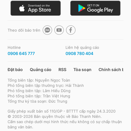
Theo dõi báo trên
Hotline
Liên hệ quảng cáo
0906 645 777
0908 780 404
Đặt báo
Quảng cáo
RSS
Tòa soạn
Chính sách bảo
Tổng biên tập: Nguyễn Ngọc Toàn
Phó tổng biên tập thường trực: Hải Thành
Phó tổng biên tập: Lâm Hiếu Dũng
Phó tổng biên tập: Trần Việt Hưng
Tổng thư ký tòa soạn: Đức Trung
Giấy phép xuất bản số 110/GP - BTTTT cấp ngày 24.3.2020
© 2003-2026 Bản quyền thuộc về Báo Thanh Niên.
Cấm sao chép dưới mọi hình thức nếu không có sự chấp thuận
bằng văn bản.