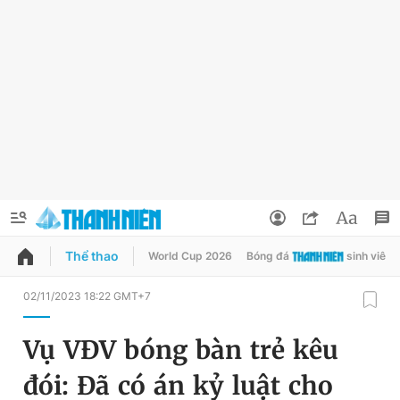
Thể thao
World Cup 2026
Bóng đá
sinh viên
QUẢNG CÁO
ĐẶT BÁO
02/11/2023 18:22 GMT+7
Thông tin tài khoản
Vụ VĐV bóng bàn trẻ kêu
Đổi mật khẩu
Chuyên mục
đói: Đã có án kỷ luật cho
Tin đã lưu