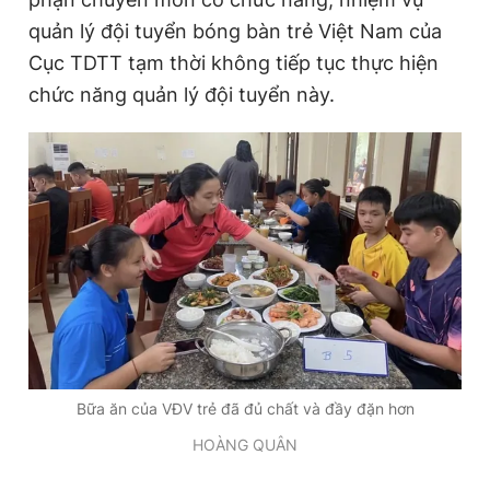
Giấy phép xuất bản số 110/GP - BTTTT cấp ngày 24.3.2020
quản lý đội tuyển bóng bàn trẻ Việt Nam của
© 2003-2026 Bản quyền thuộc về Báo Thanh Niên. Cấm sao
Cục TDTT tạm thời không tiếp tục thực hiện
chép dưới mọi hình thức nếu không có sự chấp thuận bằng văn
bản. Phát triển bởi ePi Technologies, JSC.
chức năng quản lý đội tuyển này.
Bữa ăn của VĐV trẻ đã đủ chất và đầy đặn hơn
HOÀNG QUÂN