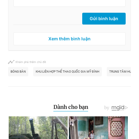
Gửi bình luận
Xem thêm bình luận
Khám phá thêm chủ đề
BÓNG BÀN
KHU LIÊN HỢP THỂ THAO QUỐC GIA MỸ ĐÌNH
TRUNG TÂM HUẤN L