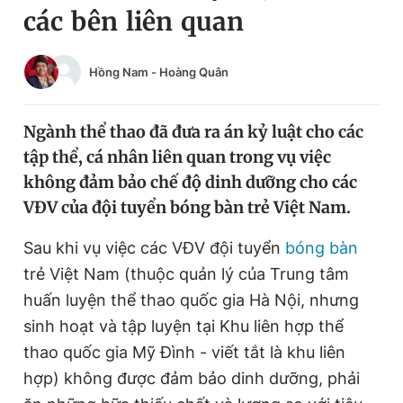
các bên liên quan
Chuyên mục khác
Tin đã xem
Chào ngày mới
Tin 24h
Hồng Nam
-
Hoàng Quân
Đăng xuất
Tin thị trường
Tin 360
Ngành thể thao đã đưa ra án kỷ luật cho các
tập thể, cá nhân liên quan trong vụ việc
Video
Magazine
không đảm bảo chế độ dinh dưỡng cho các
VĐV của đội tuyển bóng bàn trẻ Việt Nam.
Sản phẩm khác
Sau khi vụ việc các VĐV đội tuyển
bóng bàn
trẻ Việt Nam (thuộc quản lý của Trung tâm
Tiện ích
Bạn cần biết
huấn luyện thể thao quốc gia Hà Nội, nhưng
sinh hoạt và tập luyện tại Khu liên hợp thể
Thông tin tòa soạn
Liên hệ quảng cáo
thao quốc gia Mỹ Đình - viết tắt là khu liên
hợp) không được đảm bảo dinh dưỡng, phải