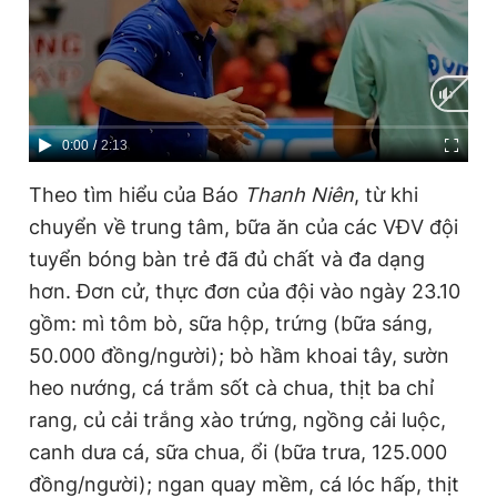
C
0:00
/
D
2:13
u
u
Theo tìm hiểu của Báo
Thanh Niên
, từ khi
r
r
chuyển về trung tâm, bữa ăn của các VĐV đội
r
a
tuyển bóng bàn trẻ đã đủ chất và đa dạng
e
t
hơn. Đơn cử, thực đơn của đội vào ngày 23.10
n
i
gồm: mì tôm bò, sữa hộp, trứng (bữa sáng,
t
o
50.000 đồng/người); bò hầm khoai tây, sườn
T
n
heo nướng, cá trắm sốt cà chua, thịt ba chỉ
i
rang, củ cải trắng xào trứng, ngồng cải luộc,
m
canh dưa cá, sữa chua, ổi (bữa trưa, 125.000
e
đồng/người); ngan quay mềm, cá lóc hấp, thịt