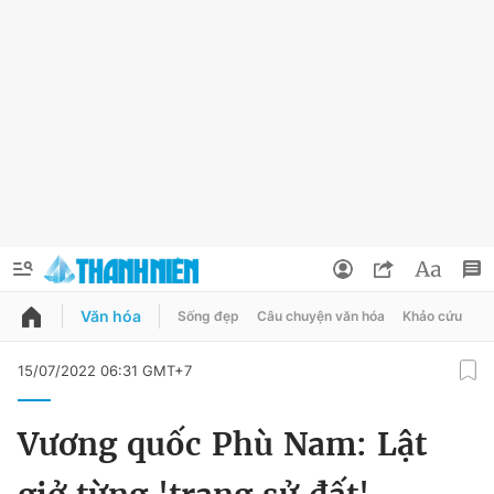
Văn hóa
Sống đẹp
Câu chuyện văn hóa
Khảo cứu
X
QUẢNG CÁO
ĐẶT BÁO
15/07/2022 06:31 GMT+7
Thông tin tài khoản
Vương quốc Phù Nam: Lật
Đổi mật khẩu
Chuyên mục
Tin đã lưu