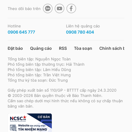
Theo dõi báo trên
Hotline
Liên hệ quảng cáo
0906 645 777
0908 780 404
Đặt báo
Quảng cáo
RSS
Tòa soạn
Chính sách bảo
Tổng biên tập: Nguyễn Ngọc Toàn
Phó tổng biên tập thường trực: Hải Thành
Phó tổng biên tập: Lâm Hiếu Dũng
Phó tổng biên tập: Trần Việt Hưng
Tổng thư ký tòa soạn: Đức Trung
Giấy phép xuất bản số 110/GP - BTTTT cấp ngày 24.3.2020
© 2003-2026 Bản quyền thuộc về Báo Thanh Niên.
Cấm sao chép dưới mọi hình thức nếu không có sự chấp thuận
bằng văn bản.