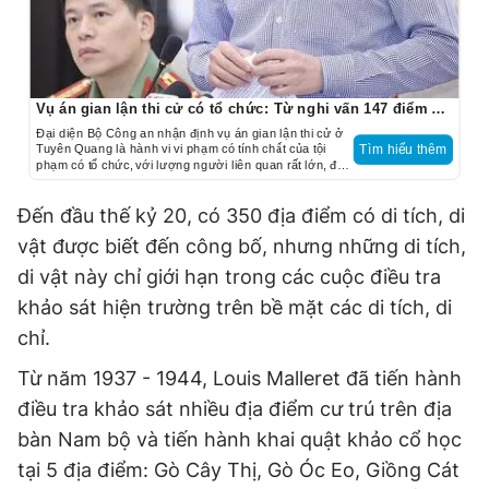
Vụ án gian lận thi cử có tổ chức: Từ nghi vấn 147 điểm 10 toán
Đại diện Bộ Công an nhận định vụ án gian lận thi cử ở
Tuyên Quang là hành vi vi phạm có tính chất của tội
Tìm hiểu thêm
phạm có tổ chức, với lượng người liên quan rất lớn, đặc
biệt là 328 thí sinh.
Đến đầu thế kỷ 20, có 350 địa điểm có di tích, di
vật được biết đến công bố, nhưng những di tích,
di vật này chỉ giới hạn trong các cuộc điều tra
khảo sát hiện trường trên bề mặt các di tích, di
chỉ.
Từ năm 1937 - 1944, Louis Malleret đã tiến hành
điều tra khảo sát nhiều địa điểm cư trú trên địa
bàn Nam bộ và tiến hành khai quật khảo cổ học
tại 5 địa điểm: Gò Cây Thị, Gò Óc Eo, Giồng Cát