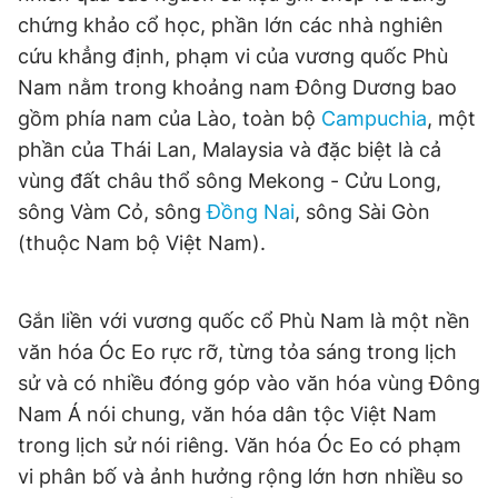
chứng khảo cổ học, phần lớn các nhà nghiên
cứu khẳng định, phạm vi của vương quốc Phù
Đọc Thanh Niên trên điện thoại
Nam nằm trong khoảng nam Đông Dương bao
gồm phía nam của Lào, toàn bộ
Campuchia
, một
phần của Thái Lan, Malaysia và đặc biệt là cả
vùng đất châu thổ sông Mekong - Cửu Long,
sông Vàm Cỏ, sông
Đồng Nai
, sông Sài Gòn
Theo dõi báo trên
(thuộc Nam bộ Việt Nam).
Hotline
Liên hệ quảng cáo
0906 645 777
0908 780 404
Gắn liền với vương quốc cổ Phù Nam là một nền
văn hóa Óc Eo rực rỡ, từng tỏa sáng trong lịch
Đặt báo
Quảng cáo
RSS
Tòa soạn
Chính sách bảo
sử và có nhiều đóng góp vào văn hóa vùng Đông
Tổng biên tập: Nguyễn Ngọc Toàn
Nam Á nói chung, văn hóa dân tộc Việt Nam
Phó tổng biên tập thường trực: Hải Thành
Phó tổng biên tập: Lâm Hiếu Dũng
trong lịch sử nói riêng. Văn hóa Óc Eo có phạm
Phó tổng biên tập: Trần Việt Hưng
vi phân bố và ảnh hưởng rộng lớn hơn nhiều so
Tổng thư ký tòa soạn: Đức Trung