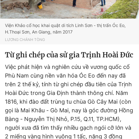
Viện Khảo cổ học khai quật di tích Linh Sơn - thị trấn Óc Eo,
H.Thoại Sơn, An Giang, năm 2017
LƯƠNG CHÁNH TÒNG
Từ ghi chép của sử gia Trịnh Hoài Đức
Việc phát hiện và nghiên cứu về vương quốc cổ
Phù Nam cùng nền văn hóa Óc Eo đến nay đã
trên 2 thế kỷ, tính từ ghi chép đầu tiên của Trịnh
Hoài Đức trong Gia Định thành thông chí. Năm
1816, khi đào đất trùng tu chùa Gò Cây Mai (còn
gọi là Mai Khâu - Gò Mai, nay là góc đường Hồng
Bàng - Nguyễn Thị Nhỏ, P.15, Q.11, TP.HCM),
người xưa đã tìm thấy nhiều gạch ngói cỡ lớn và
2 miếng vàng hình vuông 1 tấc, nặng 3 đồng