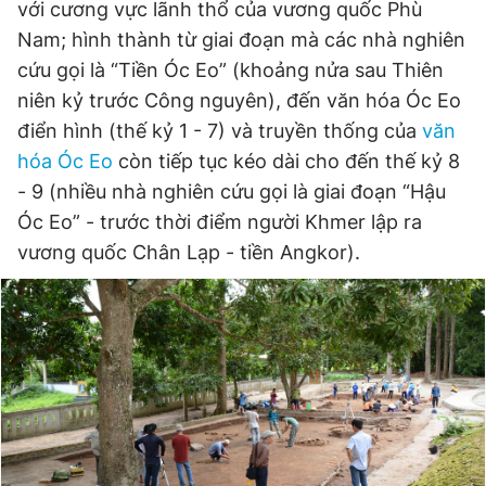
với cương vực lãnh thổ của vương quốc Phù
Giấy phép xuất bản số 110/GP - BTTTT cấp ngày 24.3.2020
Nam; hình thành từ giai đoạn mà các nhà nghiên
© 2003-2026 Bản quyền thuộc về Báo Thanh Niên. Cấm sao
chép dưới mọi hình thức nếu không có sự chấp thuận bằng văn
cứu gọi là “Tiền Óc Eo” (khoảng nửa sau Thiên
bản. Phát triển bởi ePi Technologies, JSC.
niên kỷ trước Công nguyên), đến văn hóa Óc Eo
điển hình (thế kỷ 1 - 7) và truyền thống của
văn
hóa Óc Eo
còn tiếp tục kéo dài cho đến thế kỷ 8
- 9 (nhiều nhà nghiên cứu gọi là giai đoạn “Hậu
Óc Eo” - trước thời điểm người Khmer lập ra
vương quốc Chân Lạp - tiền Angkor).