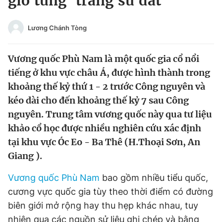
giở từng 'trang sử đất'
Chuyên mục khác
Tin đã xem
Lương Chánh Tòng
Chào ngày mới
Tin 24h
Đăng xuất
Vương quốc Phù Nam là một quốc gia cổ nổi
Tin thị trường
Tin 360
tiếng ở khu vực châu Á, được hình thành trong
khoảng thế kỷ thứ 1 - 2 trước Công nguyên và
Video
Magazine
kéo dài cho đến khoảng thế kỷ 7 sau Công
nguyên. Trung tâm vương quốc này qua tư liệu
khảo cổ học được nhiều nghiên cứu xác định
Sản phẩm khác
tại khu vực Óc Eo - Ba Thê (H.Thoại Sơn, An
Tiện ích
Bạn cần biết
Giang ).
Vương quốc Phù Nam
bao gồm nhiều tiểu quốc,
Thông tin tòa soạn
Liên hệ quảng cáo
cương vực quốc gia tùy theo thời điểm có đường
biên giới mở rộng hay thu hẹp khác nhau, tuy
nhiên qua các nguồn sử liệu ghi chép và bằng