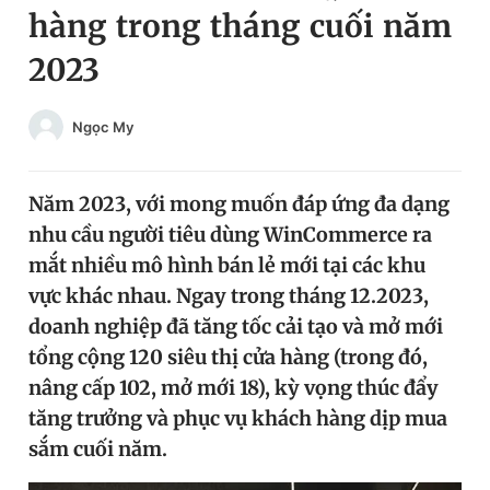
hàng trong tháng cuối năm
Chuyên mục khác
Tin đã xem
2023
Chào ngày mới
Tin 24h
Đăng xuất
Ngọc My
Tin thị trường
Tin 360
Năm 2023, với mong muốn đáp ứng đa dạng
Video
Magazine
nhu cầu người tiêu dùng WinCommerce ra
mắt nhiều mô hình bán lẻ mới tại các khu
Sản phẩm khác
vực khác nhau. Ngay trong tháng 12.2023,
doanh nghiệp đã tăng tốc cải tạo và mở mới
Tiện ích
Bạn cần biết
tổng cộng 120 siêu thị cửa hàng (trong đó,
nâng cấp 102, mở mới 18), kỳ vọng thúc đẩy
Thông tin tòa soạn
Liên hệ quảng cáo
tăng trưởng và phục vụ khách hàng dịp mua
sắm cuối năm.