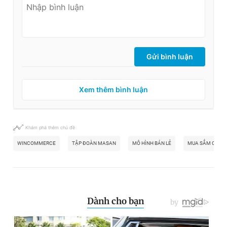
Gửi bình luận
Xem thêm bình luận
Khám phá thêm chủ đề
WINCOMMERCE
TẬP ĐOÀN MASAN
MÔ HÌNH BÁN LẺ
MUA SẮM CUỐI 