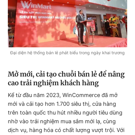
Giấy phép xuất bản số 110/GP - BTTTT cấp ngày 24.3.2020
© 2003-2026 Bản quyền thuộc về Báo Thanh Niên. Cấm sao
chép dưới mọi hình thức nếu không có sự chấp thuận bằng văn
bản. Phát triển bởi ePi Technologies, JSC.
Đại diện hệ thống bán lẻ phát biểu trong ngày khai trương
Mở mới, cải tạo chuỗi bán lẻ để nâng
cao trải nghiệm khách hàng
Kể từ đầu năm 2023, WinCommerce đã mở
mới và cải tạo hơn 1.700 siêu thị, cửa hàng
trên toàn quốc thu hút nhiều người tiêu dùng
nhờ vào trải nghiệm mua sắm mới lạ, cùng
dịch vụ, hàng hóa có chất lượng vượt trội. Với