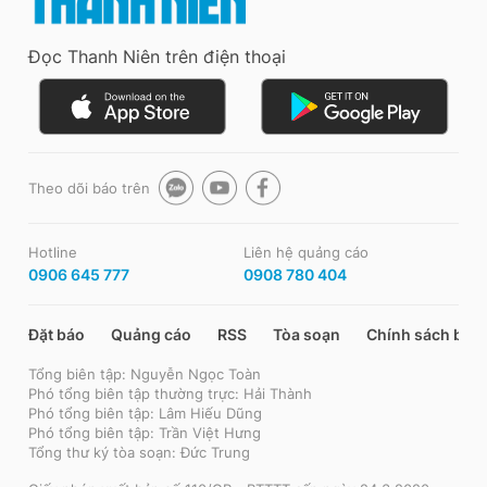
Đọc Thanh Niên trên điện thoại
Theo dõi báo trên
Hotline
Liên hệ quảng cáo
0906 645 777
0908 780 404
Đặt báo
Quảng cáo
RSS
Tòa soạn
Chính sách bảo
Tổng biên tập: Nguyễn Ngọc Toàn
Phó tổng biên tập thường trực: Hải Thành
Phó tổng biên tập: Lâm Hiếu Dũng
Phó tổng biên tập: Trần Việt Hưng
Tổng thư ký tòa soạn: Đức Trung