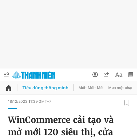
Tiêu dùng thông minh
Mới- Mới- Mới
Mua một chạm
QUẢNG CÁO
ĐẶT BÁO
18/12/2023 11:39 GMT+7
Thông tin tài khoản
WinCommerce cải tạo và
Đổi mật khẩu
Chuyên mục
mở mới 120 siêu thị, cửa
Tin đã lưu