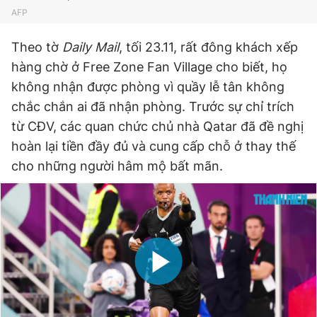
AFP
Giấy phép xuất bản số 110/GP - BTTTT cấp ngày 24.3.2020
© 2003-2026 Bản quyền thuộc về Báo Thanh Niên. Cấm sao
chép dưới mọi hình thức nếu không có sự chấp thuận bằng văn
Theo tờ
Daily Mail
, tối 23.11, rất đông khách xếp
bản. Phát triển bởi ePi Technologies, JSC.
hàng chờ ở Free Zone Fan Village cho biết, họ
không nhận được phòng vì quầy lễ tân không
chắc chắn ai đã nhận phòng. Trước sự chỉ trích
từ CĐV, các quan chức chủ nhà Qatar đã đề nghị
hoàn lại tiền đầy đủ và cung cấp chỗ ở thay thế
cho những người hâm mộ bất mãn.