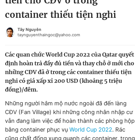
tiền cho CĐV ở trong
Chuyên mục khác
container thiếu tiện nghi
Tin đã xem
Chào ngày mới
Tin 24h
Tây Nguyên
Đăng xuất
taynguyenthaingoc@yahoo.com
Tin thị trường
Tin 360
Các quan chức World Cup 2022 của Qatar quyết
Video
Magazine
định hoàn trả đầy đủ tiền và thay chỗ ở mới cho
những CĐV đã ở trong các container thiếu tiện
nghi có giá xấp xỉ 200 USD (khoảng 5 triệu
Sản phẩm khác
đồng)/đêm.
Tiện ích
Bạn cần biết
Những người hâm mộ nước ngoài đã đến làng
CĐV (Fan Village) khi những công nhân nhập cư
Thông tin tòa soạn
Liên hệ quảng cáo
vẫn đang làm việc để hoàn thành các phòng hộp
bằng container phục vụ
World Cup 2022
. Rác
cũng chất đống xung quanh các container, trong