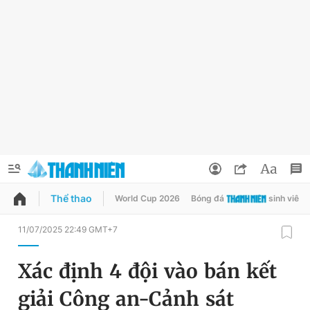
Thể thao
World Cup 2026
Bóng đá
sinh viên
QUẢNG CÁO
ĐẶT BÁO
11/07/2025 22:49 GMT+7
Thông tin tài khoản
Xác định 4 đội vào bán kết
Đổi mật khẩu
Chuyên mục
giải Công an-Cảnh sát
Tin đã lưu