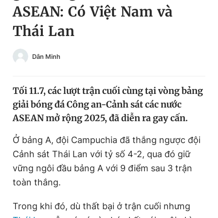
ASEAN: Có Việt Nam và
Chuyên mục khác
Tin đã xem
Thái Lan
Chào ngày mới
Tin 24h
Đăng xuất
Dân Minh
Tin thị trường
Tin 360
Tối 11.7, các lượt trận cuối cùng tại vòng bảng
Video
Magazine
giải bóng đá Công an-Cảnh sát các nước
ASEAN mở rộng 2025, đã diễn ra gay cấn.
Sản phẩm khác
Ở bảng A, đội Campuchia đã thắng ngược đội
Tiện ích
Bạn cần biết
Cảnh sát Thái Lan với tỷ số 4-2, qua đó giữ
vững ngôi đầu bảng A với 9 điểm sau 3 trận
Thông tin tòa soạn
Liên hệ quảng cáo
toàn thắng.
Trong khi đó, dù thất bại ở trận cuối nhưng