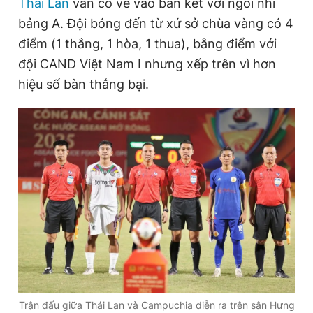
Thái Lan
vẫn có vé vào bán kết với ngôi nhì
bảng A. Đội bóng đến từ xứ sở chùa vàng có 4
điểm (1 thắng, 1 hòa, 1 thua), bằng điểm với
Đọc Thanh Niên trên điện thoại
đội CAND Việt Nam I nhưng xếp trên vì hơn
hiệu số bàn thắng bại.
Theo dõi báo trên
Hotline
Liên hệ quảng cáo
0906 645 777
0908 780 404
Đặt báo
Quảng cáo
RSS
Tòa soạn
Chính sách bảo
Tổng biên tập: Nguyễn Ngọc Toàn
Phó tổng biên tập thường trực: Hải Thành
Phó tổng biên tập: Lâm Hiếu Dũng
Phó tổng biên tập: Trần Việt Hưng
Tổng thư ký tòa soạn: Đức Trung
Trận đấu giữa Thái Lan và Campuchia diễn ra trên sân Hưng