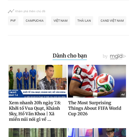
Khám phá thêm chủ đề
PVF
CAMPUCHIA
VIỆT NAM
THÁI LAN
CAND VIỆT NAM