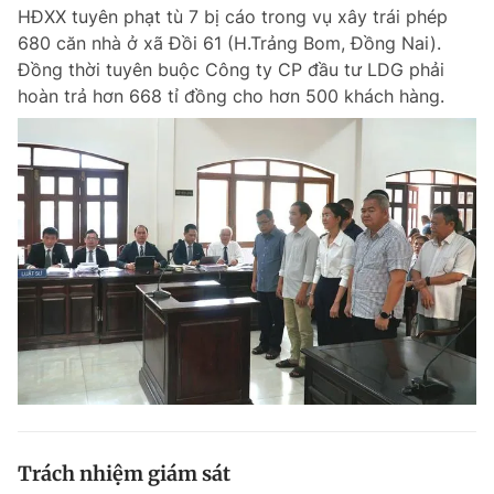
HĐXX tuyên phạt tù 7 bị cáo trong vụ xây trái phép
680 căn nhà ở xã Đồi 61 (H.Trảng Bom, Đồng Nai).
Đồng thời tuyên buộc Công ty CP đầu tư LDG phải
Đọc Thanh Niên trên điện thoại
hoàn trả hơn 668 tỉ đồng cho hơn 500 khách hàng.
Theo dõi báo trên
Hotline
Liên hệ quảng cáo
0906 645 777
0908 780 404
Đặt báo
Quảng cáo
RSS
Tòa soạn
Chính sách bảo m
Tổng biên tập: Nguyễn Ngọc Toàn
Phó tổng biên tập thường trực: Hải Thành
Phó tổng biên tập: Lâm Hiếu Dũng
Phó tổng biên tập: Trần Việt Hưng
Trách nhiệm giám sát
Tổng thư ký tòa soạn: Đức Trung