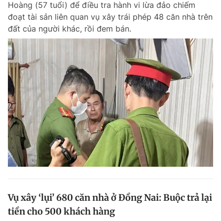
Hoàng (57 tuổi) để điều tra hành vi lừa đảo chiếm
Chuyên mục khác
đoạt tài sản liên quan vụ xây trái phép 48 căn nhà trên
Tin đã xem
đất của người khác, rồi đem bán.
Chào ngày mới
Tin 24h
Đăng xuất
Tin thị trường
Tin 360
Video
Magazine
Sản phẩm khác
Tiện ích
Bạn cần biết
Thông tin tòa soạn
Liên hệ quảng cáo
Vụ xây ‘lụi’ 680 căn nhà ở Đồng Nai: Buộc trả lại
tiền cho 500 khách hàng