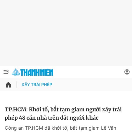
XÂY TRÁI PHÉP
QUẢNG CÁO
ĐẶT BÁO
Thông tin tài khoản
TP.HCM: Khởi tố, bắt tạm giam người xây trái
phép 48 căn nhà trên đất người khác
Đổi mật khẩu
Chuyên mục
Công an TP.HCM đã khởi tố, bắt tạm giam Lê Văn
Tin đã lưu