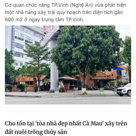
Cơ quan chức năng TP.Vinh (Nghệ An) vừa phát hiện
Giấy phép xuất bản số 110/GP - BTTTT cấp ngày 24.3.2020
© 2003-2026 Bản quyền thuộc về Báo Thanh Niên. Cấm sao chép
một nhà hàng xây trái quy hoạch trên diện tích gần
dưới mọi hình thức nếu không có sự chấp thuận bằng văn bản.
600 m2 ở ngay trung tâm TP.Vinh.
Phát triển bởi ePi Technologies, JSC.
Cho tồn tại 'tòa nhà đẹp nhất Cà Mau' xây trên
đất nuôi trồng thủy sản