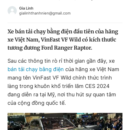
Chuyên mục khác
Gia Linh
Tin đã xem
gialinhthanhnien@gmail.com
Chào ngày mới
Tin 24h
Đăng xuất
Xe bán tải chạy bằng điện đầu tiên của hãng
Tin thị trường
Tin 360
xe Việt Nam, VinFast VF Wild có kích thước
tương đương Ford Ranger Raptor.
Video
Magazine
Sau các thông tin rò rỉ thời gian gần đây, xe
bán tải chạy bằng điện
của hãng xe Việt Nam
Sản phẩm khác
mang tên VinFast VF Wild chính thức trình
làng trong khuôn khổ triển lãm CES 2024
Tiện ích
Bạn cần biết
đang diễn ra tại Mỹ, nơi thu hút sự quan tâm
của cộng đồng quốc tế.
Thông tin tòa soạn
Liên hệ quảng cáo