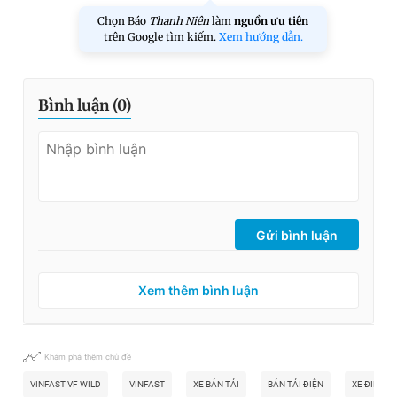
Chọn Báo
Thanh Niên
làm
nguồn ưu tiên
trên Google tìm kiếm.
Xem hướng dẫn.
Bình luận (
0
)
Gửi bình luận
Xem thêm bình luận
Khám phá thêm chủ đề
VINFAST VF WILD
VINFAST
XE BÁN TẢI
BÁN TẢI ĐIỆN
XE ĐIỆN