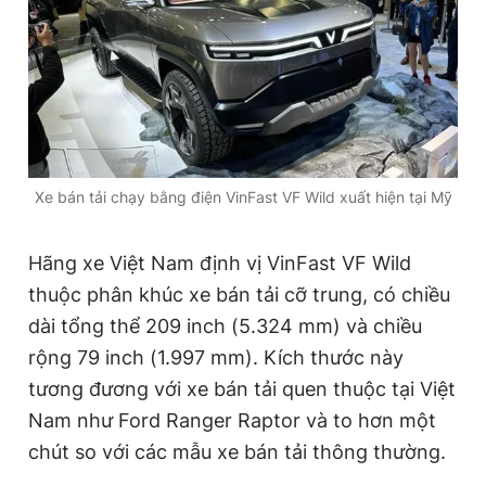
Đọc Thanh Niên trên điện thoại
Xe bán tải chạy bằng điện VinFast VF Wild xuất hiện tại Mỹ
Theo dõi báo trên
Hãng xe Việt Nam định vị VinFast VF Wild
Hotline
Liên hệ quảng cáo
thuộc phân khúc xe bán tải cỡ trung, có chiều
0906 645 777
0908 780 404
dài tổng thể 209 inch (5.324 mm) và chiều
Đặt báo
Quảng cáo
RSS
Tòa soạn
Chính sách bảo
rộng 79 inch (1.997 mm). Kích thước này
tương đương với xe bán tải quen thuộc tại Việt
Tổng biên tập: Nguyễn Ngọc Toàn
Phó tổng biên tập thường trực: Hải Thành
Nam như Ford Ranger Raptor và to hơn một
Phó tổng biên tập: Lâm Hiếu Dũng
chút so với các mẫu xe bán tải thông thường.
Phó tổng biên tập: Trần Việt Hưng
Tổng thư ký tòa soạn: Đức Trung