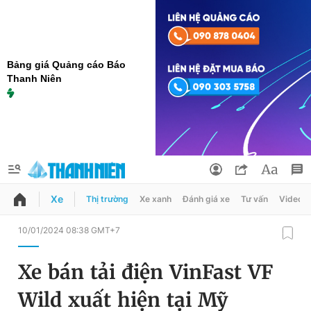
Bảng giá Quảng cáo Báo
Thanh Niên
Xe
Thị trường
Xe xanh
Đánh giá xe
Tư vấn
Video
QUẢNG CÁO
ĐẶT BÁO
10/01/2024 08:38 GMT+7
Thông tin tài khoản
Xe bán tải điện VinFast VF
Đổi mật khẩu
Chuyên mục
Wild xuất hiện tại Mỹ
Tin đã lưu