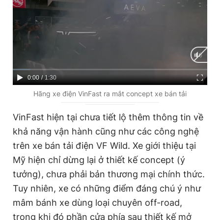
C
0:00
/
D
1:30
u
u
Hãng xe điện VinFast ra mắt concept xe bán tải
r
r
VinFast hiện tại chưa tiết lộ thêm thông tin về
r
a
khả năng vận hành cũng như các công nghệ
e
t
trên xe bán tải điện VF Wild. Xe giới thiệu tại
n
i
Mỹ hiện chỉ dừng lại ở thiết kế concept (ý
t
o
tưởng), chưa phải bản thương mại chính thức.
T
n
Tuy nhiên, xe có những điểm đáng chú ý như
i
mâm bánh xe dùng loại chuyên off-road,
m
trong khi đó phần cửa phía sau thiết kế mở