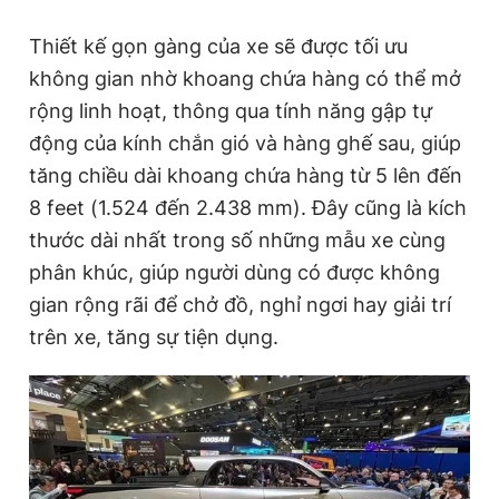
Giấy phép xuất bản số 110/GP - BTTTT cấp ngày 24.3.2020
© 2003-2026 Bản quyền thuộc về Báo Thanh Niên. Cấm sao
Thiết kế gọn gàng của xe sẽ được tối ưu
chép dưới mọi hình thức nếu không có sự chấp thuận bằng văn
không gian nhờ khoang chứa hàng có thể mở
bản. Phát triển bởi ePi Technologies, JSC.
rộng linh hoạt, thông qua tính năng gập tự
động của kính chắn gió và hàng ghế sau, giúp
tăng chiều dài khoang chứa hàng từ 5 lên đến
8 feet (1.524 đến 2.438 mm). Đây cũng là kích
thước dài nhất trong số những mẫu xe cùng
phân khúc, giúp người dùng có được không
gian rộng rãi để chở đồ, nghỉ ngơi hay giải trí
trên xe, tăng sự tiện dụng.