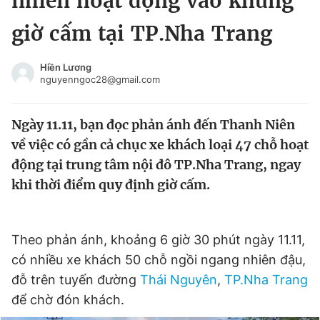
nhiên hoạt động vào khung
Chuyên mục khác
giờ cấm tại TP.Nha Trang
Tin đã xem
Chào ngày mới
Tin 24h
Hiền Lương
Đăng xuất
nguyenngoc28@gmail.com
Tin thị trường
Tin 360
Ngày 11.11, bạn đọc phản ánh đến Thanh Niên
Video
Magazine
về việc có gần cả chục xe khách loại 47 chỗ hoạt
động tại trung tâm nội đô TP.Nha Trang, ngay
khi thời điểm quy định giờ cấm.
Sản phẩm khác
Tiện ích
Bạn cần biết
Theo phản ánh, khoảng 6 giờ 30 phút ngày 11.11,
có nhiều xe khách 50 chỗ ngồi ngang nhiên đậu,
Thông tin tòa soạn
Liên hệ quảng cáo
đỗ trên tuyến đường
Thái Nguyên
,
TP.Nha Trang
để chờ đón khách.