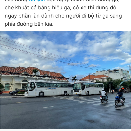
Giấy phép xuất bản số 110/GP - BTTTT cấp ngày 24.3.2020
che khuất cả bảng hiệu ga; có xe thì dừng đỗ
© 2003-2026 Bản quyền thuộc về Báo Thanh Niên. Cấm sao
ngay phần làn dành cho người đi bộ từ ga sang
chép dưới mọi hình thức nếu không có sự chấp thuận bằng văn
bản. Phát triển bởi ePi Technologies, JSC.
phía đường bên kia.