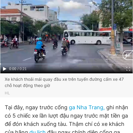
Đọc Thanh Niên trên điện thoại
Theo dõi báo trên
Current
0:00
/
Duration
0:21
Hotline
Liên hệ quảng cáo
Time
Xe khách thoải mái quay đầu xe trên tuyến đường cấm xe 47
0906 645 777
0908 780 404
chỗ hoạt động theo giờ
HL
Đặt báo
Quảng cáo
RSS
Tòa soạn
Chính sách bảo
Tại đây, ngay trước cổng
ga Nha Trang,
ghi nhận
Tổng biên tập: Nguyễn Ngọc Toàn
Phó tổng biên tập thường trực: Hải Thành
có 5 chiếc xe lần lượt đậu ngay trước mặt tiền ga
Phó tổng biên tập: Lâm Hiếu Dũng
để đón khách xuống tàu. Thậm chí có xe khách
Phó tổng biên tập: Trần Việt Hưng
Tổng thư ký tòa soạn: Đức Trung
của hãng
du lịch
đậu ngay chính diện cổng ga,