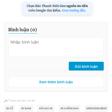
Chọn Báo
Thanh Niên
làm
nguồn ưu tiên
trên Google tìm kiếm.
Xem hướng dẫn.
Bình luận (
0
)
Gửi bình luận
Xem thêm bình luận
Khám phá thêm chủ đề
XE CỔ
XE SANG
ĐẤU GIÁ XE
XE CHỐNG ĐẠN
MERCEDES-BENZ