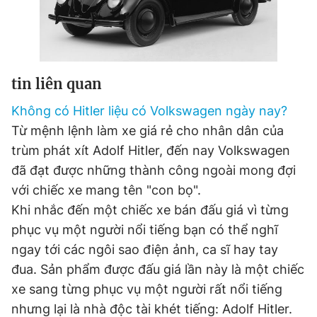
Đọc Thanh Niên trên điện thoại
tin liên quan
Không có Hitler liệu có Volkswagen ngày nay?
Từ mệnh lệnh làm xe giá rẻ cho nhân dân của
Theo dõi báo trên
trùm phát xít Adolf Hitler, đến nay Volkswagen
đã đạt được những thành công ngoài mong đợi
Hotline
Liên hệ quảng cáo
với chiếc xe mang tên "con bọ".
0906 645 777
0908 780 404
Khi nhắc đến một chiếc xe bán đấu giá vì từng
phục vụ một người nổi tiếng bạn có thể nghĩ
Đặt báo
Quảng cáo
RSS
Tòa soạn
Chính sách bảo
ngay tới các ngôi sao điện ảnh, ca sĩ hay tay
Tổng biên tập: Nguyễn Ngọc Toàn
đua. Sản phẩm được đấu giá lần này là một chiếc
Phó tổng biên tập thường trực: Hải Thành
Phó tổng biên tập: Lâm Hiếu Dũng
xe sang từng phục vụ một người rất nổi tiếng
Phó tổng biên tập: Trần Việt Hưng
Tổng thư ký tòa soạn: Đức Trung
nhưng lại là nhà độc tài khét tiếng: Adolf Hitler.