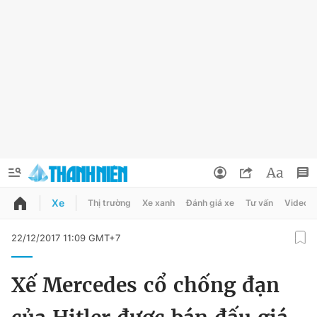
Xe
Thị trường
Xe xanh
Đánh giá xe
Tư vấn
Video
QUẢNG CÁO
ĐẶT BÁO
22/12/2017 11:09 GMT+7
Thông tin tài khoản
Xế Mercedes cổ chống đạn
Đổi mật khẩu
Chuyên mục
Tin đã lưu