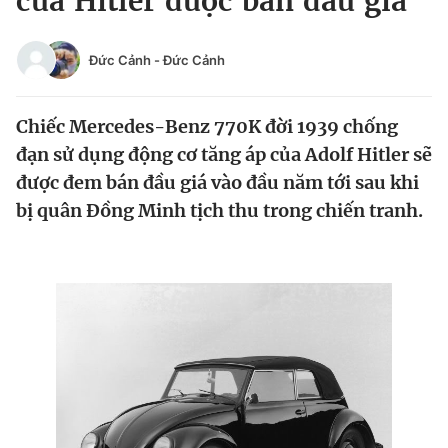
của Hitler được bán đấu giá
Chuyên mục khác
Tin đã xem
Đức Cảnh
-
Đức Cảnh
Chào ngày mới
Tin 24h
Đăng xuất
Chiếc Mercedes-Benz 770K đời 1939 chống
Tin thị trường
Tin 360
đạn sử dụng động cơ tăng áp của Adolf Hitler sẽ
được đem bán đầu giá vào đầu năm tới sau khi
Video
Magazine
bị quân Đồng Minh tịch thu trong chiến tranh.
Sản phẩm khác
Tiện ích
Bạn cần biết
Thông tin tòa soạn
Liên hệ quảng cáo