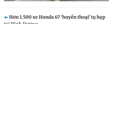
Hơn 1.500 xe Honda 67 ‘huyền thoại’ tụ họp
tại Bình Dương
Không quản đường sá xa xôi, những người “mê mẩn”
dòng xe 67 huyền thoại trên cả nước đã cùng nhau
tạo nên cuộc hội ngộ hoành tráng, với sự góp mặt của
hơn 1.500 chiếc Honda 67.