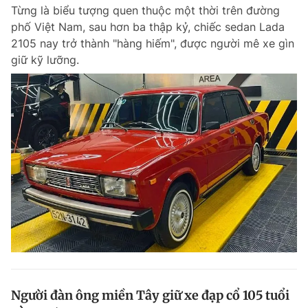
Từng là biểu tượng quen thuộc một thời trên đường
phố Việt Nam, sau hơn ba thập kỷ, chiếc sedan Lada
2105 nay trở thành "hàng hiếm", được người mê xe gìn
Đọc Thanh Niên trên điện thoại
giữ kỹ lưỡng.
Theo dõi báo trên
Hotline
Liên hệ quảng cáo
0906 645 777
0908 780 404
Đặt báo
Quảng cáo
RSS
Tòa soạn
Chính sách bảo m
Tổng biên tập: Nguyễn Ngọc Toàn
Phó tổng biên tập thường trực: Hải Thành
Phó tổng biên tập: Lâm Hiếu Dũng
Phó tổng biên tập: Trần Việt Hưng
Người đàn ông miền Tây giữ xe đạp cổ 105 tuổi
Tổng thư ký tòa soạn: Đức Trung