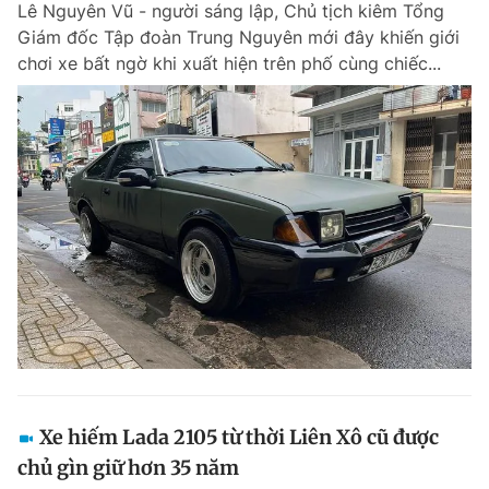
Lê Nguyên Vũ - người sáng lập, Chủ tịch kiêm Tổng
Chuyên mục khác
Giám đốc Tập đoàn Trung Nguyên mới đây khiến giới
Tin đã xem
chơi xe bất ngờ khi xuất hiện trên phố cùng chiếc...
Chào ngày mới
Tin 24h
Đăng xuất
Tin thị trường
Tin 360
Video
Magazine
Sản phẩm khác
Tiện ích
Bạn cần biết
Thông tin tòa soạn
Liên hệ quảng cáo
Xe hiếm Lada 2105 từ thời Liên Xô cũ được
chủ gìn giữ hơn 35 năm