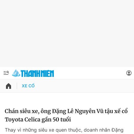
XE CỔ
QUẢNG CÁO
ĐẶT BÁO
Thông tin tài khoản
Chán siêu xe, ông Đặng Lê Nguyên Vũ tậu xế cổ
Toyota Celica gần 50 tuổi
Đổi mật khẩu
Chuyên mục
Thay vì những siêu xe quen thuộc, doanh nhân Đặng
Tin đã lưu