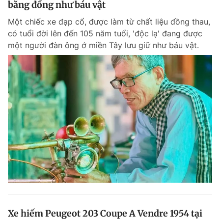
bằng đồng như báu vật
Giấy phép xuất bản số 110/GP - BTTTT cấp ngày 24.3.2020
© 2003-2026 Bản quyền thuộc về Báo Thanh Niên. Cấm sao chép
Một chiếc xe đạp cổ, được làm từ chất liệu đồng thau,
dưới mọi hình thức nếu không có sự chấp thuận bằng văn bản.
có tuổi đời lên đến 105 năm tuổi, 'độc lạ' đang được
Phát triển bởi ePi Technologies, JSC.
một người đàn ông ở miền Tây lưu giữ như báu vật.
Xe hiếm Peugeot 203 Coupe A Vendre 1954 tại